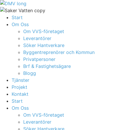
Skip
to
content
Start
Om Oss
Om VVS-företaget
Leverantörer
Söker Hantverkare
Byggentreprenörer och Kommun
Privatpersoner
Brf & Fastighetsägare
Blogg
Tjänster
Projekt
Kontakt
Start
Om Oss
Om VVS-företaget
Leverantörer
Söker Hantverkare