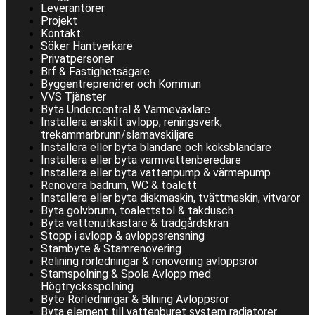
Leverantörer
Projekt
Kontakt
Söker Hantverkare
Privatpersoner
Brf & Fastighetsägare
Byggentreprenörer och Kommun
VVS Tjänster
Byta Undercentral & Värmeväxlare
Installera enskilt avlopp, reningsverk,
trekammarbrunn/slamavskiljare
Installera eller byta blandare och köksblandare
Installera eller byta varmvattenberedare
Installera eller byta vattenpump & värmepump
Renovera badrum, WC & toalett
Installera eller byta diskmaskin, tvättmaskin, vitvaror
Byta golvbrunn, toalettstol & takdusch
Byta vattenutkastare & trädgårdskran
Stopp i avlopp & avloppsrensning
Stambyte & Stamrenovering
Relining rörledningar & renovering avloppsrör
Stamspolning & Spola Avlopp med
Högtrycksspolning
Byte Rörledningar & Bilning Avloppsrör
Byta element till vattenburet system radiatorer