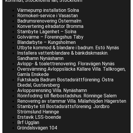
kommun, Stockholms län, Stockholm
Värmepump installation Solna
Rörmokeri-service i Vasastan
Badrumsrenovering Östermalm
Konvertering elradiator Bromma
Stambyte Lägenhet – Solna
Golvvärme – Föreningshus Täby
Blandarbyte – Kungsholmen
Utbyte kommod & blandare i badrum. Estö Nynäs
Installera vattenblandare & bänkdiskmaskin.
Sandhamn Nynäshamn
Avlopp- & toalettrenovering. Floravägen Nynäs
Översvämning Avloppsläcka Källare Villa. Tallkrogen,
Gamla Enskede
Fuktskada Badrum Bostadsrättförening. Östra
Ekedal, Gustavsberg
Avloppsrensning Villa. Nynäshamn
Rörinfodring till flerbostadshus. Rönninge Salem
Renovering av stammar Villa. Mälarhöjden Hägersten
Stambyte till Bostadsrättsförening. Jordbro
Strömslund Haninge
Erstavik LSS-boende
Brf Ugglan
Gröndalsvägen 104