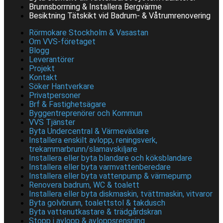
Brunnsborrning & Installera Bergvärme
Besiktning Tätskikt vid Badrum- & Våtrumrenovering
Rörmokare Stockholm & Vasastan
Om VVS-företaget
Blogg
Leverantörer
Projekt
Kontakt
Söker Hantverkare
Privatpersoner
Brf & Fastighetsägare
Byggentreprenörer och Kommun
VVS Tjänster
Byta Undercentral & Värmeväxlare
Installera enskilt avlopp, reningsverk,
trekammarbrunn/slamavskiljare
Installera eller byta blandare och köksblandare
Installera eller byta varmvattenberedare
Installera eller byta vattenpump & värmepump
Renovera badrum, WC & toalett
Installera eller byta diskmaskin, tvättmaskin, vitvaror
Byta golvbrunn, toalettstol & takdusch
Byta vattenutkastare & trädgårdskran
Stopp i avlopp & avloppsrensning