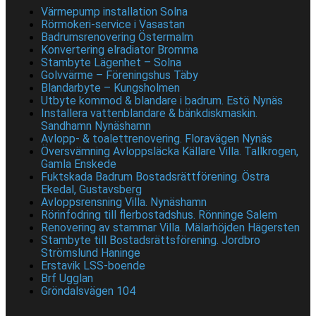
Värmepump installation Solna
Rörmokeri-service i Vasastan
Badrumsrenovering Östermalm
Konvertering elradiator Bromma
Stambyte Lägenhet – Solna
Golvvärme – Föreningshus Täby
Blandarbyte – Kungsholmen
Utbyte kommod & blandare i badrum. Estö Nynäs
Installera vattenblandare & bänkdiskmaskin.
Sandhamn Nynäshamn
Avlopp- & toalettrenovering. Floravägen Nynäs
Översvämning Avloppsläcka Källare Villa. Tallkrogen,
Gamla Enskede
Fuktskada Badrum Bostadsrättförening. Östra
Ekedal, Gustavsberg
Avloppsrensning Villa. Nynäshamn
Rörinfodring till flerbostadshus. Rönninge Salem
Renovering av stammar Villa. Mälarhöjden Hägersten
Stambyte till Bostadsrättsförening. Jordbro
Strömslund Haninge
Erstavik LSS-boende
Brf Ugglan
Gröndalsvägen 104