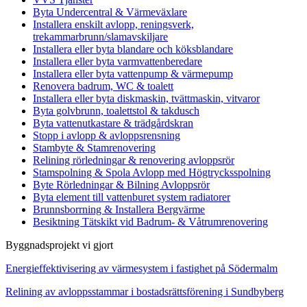
Byta Undercentral & Värmeväxlare
Installera enskilt avlopp, reningsverk,
trekammarbrunn/slamavskiljare
Installera eller byta blandare och köksblandare
Installera eller byta varmvattenberedare
Installera eller byta vattenpump & värmepump
Renovera badrum, WC & toalett
Installera eller byta diskmaskin, tvättmaskin, vitvaror
Byta golvbrunn, toalettstol & takdusch
Byta vattenutkastare & trädgårdskran
Stopp i avlopp & avloppsrensning
Stambyte & Stamrenovering
Relining rörledningar & renovering avloppsrör
Stamspolning & Spola Avlopp med Högtrycksspolning
Byte Rörledningar & Bilning Avloppsrör
Byta element till vattenburet system radiatorer
Brunnsborrning & Installera Bergvärme
Besiktning Tätskikt vid Badrum- & Våtrumrenovering
Byggnadsprojekt vi gjort
Energieffektivisering av värmesystem i fastighet på Södermalm
Relining av avloppsstammar i bostadsrättsförening i Sundbyberg