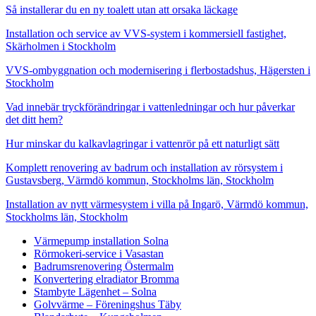
Så installerar du en ny toalett utan att orsaka läckage
Installation och service av VVS-system i kommersiell fastighet,
Skärholmen i Stockholm
VVS-ombyggnation och modernisering i flerbostadshus, Hägersten i
Stockholm
Vad innebär tryckförändringar i vattenledningar och hur påverkar
det ditt hem?
Hur minskar du kalkavlagringar i vattenrör på ett naturligt sätt
Komplett renovering av badrum och installation av rörsystem i
Gustavsberg, Värmdö kommun, Stockholms län, Stockholm
Installation av nytt värmesystem i villa på Ingarö, Värmdö kommun,
Stockholms län, Stockholm
Värmepump installation Solna
Rörmokeri-service i Vasastan
Badrumsrenovering Östermalm
Konvertering elradiator Bromma
Stambyte Lägenhet – Solna
Golvvärme – Föreningshus Täby