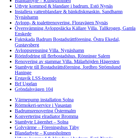
Blandarbyte – Kungsholmen
Utbyte kommod & blandare i badrum. Estö Nynäs
Installera vattenblandare & bänkdiskmaskin. Sandhamn
Nynäshamn
Avlopp- & toalettrenovering. Floravägen Nynäs
Översvämning Avloppsläcka Källare Villa. Tallkrogen, Gamla
Enskede
Fuktskada Badrum Bostadsrättförening. Östra Ekedal,
Gustavsberg
Avloppsrensning Villa. Nynäshamn
Rörinfodring till flerbostadshus. Rönninge Salem
Renovering av stammar Villa. Mälarhöjden Hägersten
Stambyte till Bostadsrättsförening. Jordbro Strömslund
Haninge
Erstavik LSS-boende
Brf Ugglan
Gröndalsvägen 104
Värmepump installation Solna
Rörmokeri-service i Vasastan
Badrumsrenovering Östermalm
Konvertering elradiator Bromma
Stambyte Lägenhet – Solna
Golvvärme – Föreningshus Täby
Blandarbyte – Kungsholmen