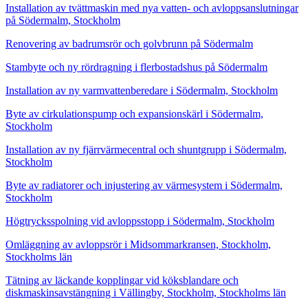
Installation av tvättmaskin med nya vatten- och avloppsanslutningar
på Södermalm, Stockholm
Renovering av badrumsrör och golvbrunn på Södermalm
Stambyte och ny rördragning i flerbostadshus på Södermalm
Installation av ny varmvattenberedare i Södermalm, Stockholm
Byte av cirkulationspump och expansionskärl i Södermalm,
Stockholm
Installation av ny fjärrvärmecentral och shuntgrupp i Södermalm,
Stockholm
Byte av radiatorer och injustering av värmesystem i Södermalm,
Stockholm
Högtrycksspolning vid avloppsstopp i Södermalm, Stockholm
Omläggning av avloppsrör i Midsommarkransen, Stockholm,
Stockholms län
Tätning av läckande kopplingar vid köksblandare och
diskmaskinsavstängning i Vällingby, Stockholm, Stockholms län