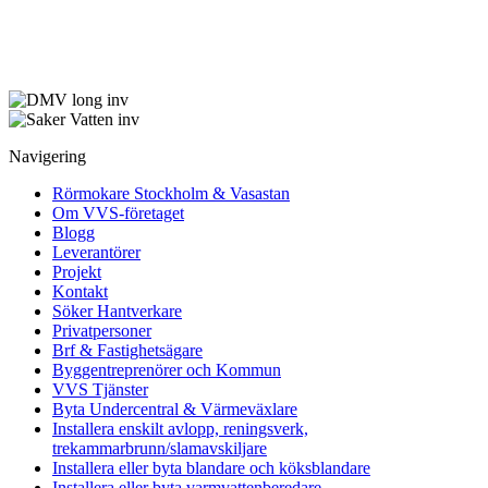
Navigering
Rörmokare Stockholm & Vasastan
Om VVS-företaget
Blogg
Leverantörer
Projekt
Kontakt
Söker Hantverkare
Privatpersoner
Brf & Fastighetsägare
Byggentreprenörer och Kommun
VVS Tjänster
Byta Undercentral & Värmeväxlare
Installera enskilt avlopp, reningsverk,
trekammarbrunn/slamavskiljare
Installera eller byta blandare och köksblandare
Installera eller byta varmvattenberedare