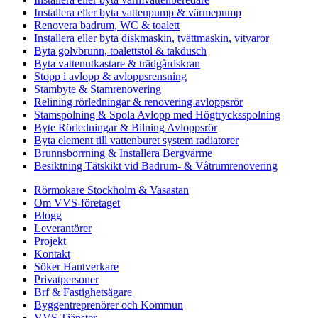
Installera eller byta vattenpump & värmepump
Renovera badrum, WC & toalett
Installera eller byta diskmaskin, tvättmaskin, vitvaror
Byta golvbrunn, toalettstol & takdusch
Byta vattenutkastare & trädgårdskran
Stopp i avlopp & avloppsrensning
Stambyte & Stamrenovering
Relining rörledningar & renovering avloppsrör
Stamspolning & Spola Avlopp med Högtrycksspolning
Byte Rörledningar & Bilning Avloppsrör
Byta element till vattenburet system radiatorer
Brunnsborrning & Installera Bergvärme
Besiktning Tätskikt vid Badrum- & Våtrumrenovering
Rörmokare Stockholm & Vasastan
Om VVS-företaget
Blogg
Leverantörer
Projekt
Kontakt
Söker Hantverkare
Privatpersoner
Brf & Fastighetsägare
Byggentreprenörer och Kommun
VVS Tjänster