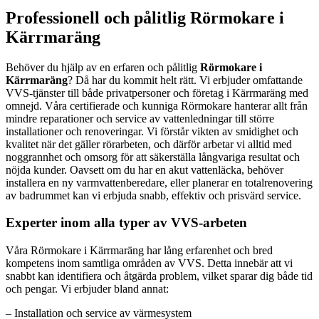
Professionell och pålitlig Rörmokare i
Kärrmaräng
Behöver du hjälp av en erfaren och pålitlig
Rörmokare i
Kärrmaräng
? Då har du kommit helt rätt. Vi erbjuder omfattande
VVS-tjänster till både privatpersoner och företag i Kärrmaräng med
omnejd. Våra certifierade och kunniga Rörmokare hanterar allt från
mindre reparationer och service av vattenledningar till större
installationer och renoveringar. Vi förstår vikten av smidighet och
kvalitet när det gäller rörarbeten, och därför arbetar vi alltid med
noggrannhet och omsorg för att säkerställa långvariga resultat och
nöjda kunder. Oavsett om du har en akut vattenläcka, behöver
installera en ny varmvattenberedare, eller planerar en totalrenovering
av badrummet kan vi erbjuda snabb, effektiv och prisvärd service.
Experter inom alla typer av VVS-arbeten
Våra Rörmokare i Kärrmaräng har lång erfarenhet och bred
kompetens inom samtliga områden av VVS. Detta innebär att vi
snabbt kan identifiera och åtgärda problem, vilket sparar dig både tid
och pengar. Vi erbjuder bland annat:
– Installation och service av värmesystem