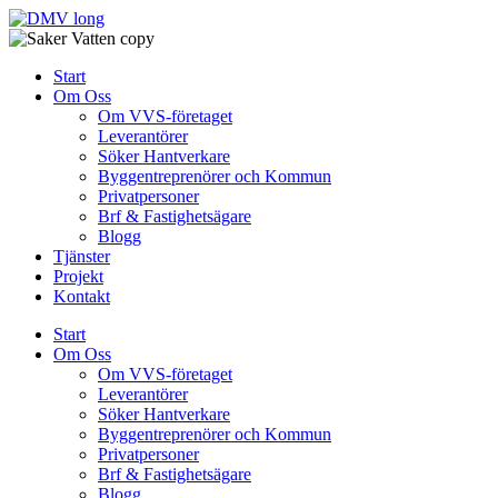
Skip
to
content
Start
Om Oss
Om VVS-företaget
Leverantörer
Söker Hantverkare
Byggentreprenörer och Kommun
Privatpersoner
Brf & Fastighetsägare
Blogg
Tjänster
Projekt
Kontakt
Start
Om Oss
Om VVS-företaget
Leverantörer
Söker Hantverkare
Byggentreprenörer och Kommun
Privatpersoner
Brf & Fastighetsägare
Blogg