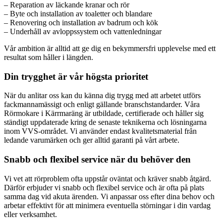
– Reparation av läckande kranar och rör
– Byte och installation av toaletter och blandare
– Renovering och installation av badrum och kök
– Underhåll av avloppssystem och vattenledningar
Vår ambition är alltid att ge dig en bekymmersfri upplevelse med ett
resultat som håller i längden.
Din trygghet är vår högsta prioritet
När du anlitar oss kan du känna dig trygg med att arbetet utförs
fackmannamässigt och enligt gällande branschstandarder. Våra
Rörmokare i Kärrmaräng är utbildade, certifierade och håller sig
ständigt uppdaterade kring de senaste teknikerna och lösningarna
inom VVS-området. Vi använder endast kvalitetsmaterial från
ledande varumärken och ger alltid garanti på vårt arbete.
Snabb och flexibel service när du behöver den
Vi vet att rörproblem ofta uppstår oväntat och kräver snabb åtgärd.
Därför erbjuder vi snabb och flexibel service och är ofta på plats
samma dag vid akuta ärenden. Vi anpassar oss efter dina behov och
arbetar effektivt för att minimera eventuella störningar i din vardag
eller verksamhet.