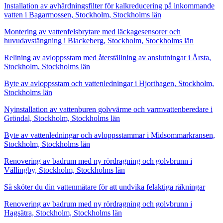
Installation av avhärdningsfilter för kalkreducering på inkommande
vatten i Bagarmossen, Stockholm, Stockholms län
Montering av vattenfelsbrytare med läckagesensorer och
huvudavstängning i Blackeberg, Stockholm, Stockholms län
Relining av avloppsstam med återställning av anslutningar i Årsta,
Stockholm, Stockholms län
Byte av avloppsstam och vattenledningar i Hjorthagen, Stockholm,
Stockholms län
Nyinstallation av vattenburen golvvärme och varmvattenberedare i
Gröndal, Stockholm, Stockholms län
Byte av vattenledningar och avloppsstammar i Midsommarkransen,
Stockholm, Stockholms län
Renovering av badrum med ny rördragning och golvbrunn i
Vällingby, Stockholm, Stockholms län
Så sköter du din vattenmätare för att undvika felaktiga räkningar
Renovering av badrum med ny rördragning och golvbrunn i
Hagsätra, Stockholm, Stockholms län