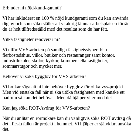
Erbjuder ni nöjd-kund-garanti?
Vi har inkluderat en 100 % nöjd kundgaranti som du kan använda
dig av och som säkerställer att vi aldrig lämnar arbetsplatsen förrän
du är helt tillfredsställd med det resultat som du har fått.
Vilka fastigheter renoverar ni?
Vi utför VVS-arbeten på samtliga fastighetsstyper: bl.a.
flerbostadshus, villor, butiker och restauranger samt kontor,
industrilokaler, skolor, kyrkor, kommersiella fastigheter,
sommarstugor och mycket mer.
Behöver vi söka bygglov för VVS-arbeten?
Vi brukar säga att ni inte behöver bygglov för olika vvs-projekt.
Men vid enstaka fall när ni ska utöka fastigheten med kanske ett
badrum så kan det behövas. Men då hjälper vi er med det.
Kan jag söka ROT-Avdrag för VVS-arbeten?
När du anlitar en rörmokare kan du vanligtvis söka ROT-avdrag då
det i flesta fallen är projekt i hemmet. Vi hjälper er självklart ansöka
det.