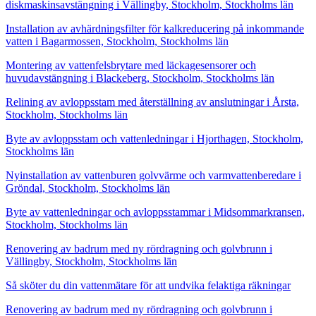
diskmaskinsavstängning i Vällingby, Stockholm, Stockholms län
Installation av avhärdningsfilter för kalkreducering på inkommande
vatten i Bagarmossen, Stockholm, Stockholms län
Montering av vattenfelsbrytare med läckagesensorer och
huvudavstängning i Blackeberg, Stockholm, Stockholms län
Relining av avloppsstam med återställning av anslutningar i Årsta,
Stockholm, Stockholms län
Byte av avloppsstam och vattenledningar i Hjorthagen, Stockholm,
Stockholms län
Nyinstallation av vattenburen golvvärme och varmvattenberedare i
Gröndal, Stockholm, Stockholms län
Byte av vattenledningar och avloppsstammar i Midsommarkransen,
Stockholm, Stockholms län
Renovering av badrum med ny rördragning och golvbrunn i
Vällingby, Stockholm, Stockholms län
Så sköter du din vattenmätare för att undvika felaktiga räkningar
Renovering av badrum med ny rördragning och golvbrunn i