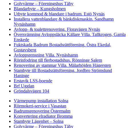
Golvvärme – Föreningshus Täby
Blandarbyte – Kungsholmen
Utbyte kommod & blandare i badrum. Estö Nynäs
Installera vattenblandare & bänkdiskmaskin. Sandhamn
Nynäshamn
Avlopp- & toalettrenovering. Floravägen Nynäs
Översvämning Avloppsläcka Källare Villa. Tallkrogen, Gamla
Enskede
Fuktskada Badrum Bostadsrättförening. Östra Ekedal,
Gustavsberg
Avloppsrensning Villa. Nynäshamn
Rörinfodring till flerbostadshus. Rönninge Salem
Renovering av stammar Villa. Mälarhöjden Hägersten
Stambyte till Bostadsrättsförening. Jordbro Strömslund
Haninge
Erstavik LSS-boende
Brf Ugglan
Gröndalsvägen 104
Värmepump installation Solna
Rörmokeri-service i Vasastan
Badrumsrenovering Östermalm
Konvertering elradiator Bromma
Stambyte Lägenhet – Solna
Golvvärme – Föreningshus Täby