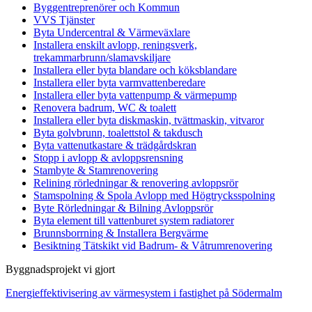
Byggentreprenörer och Kommun
VVS Tjänster
Byta Undercentral & Värmeväxlare
Installera enskilt avlopp, reningsverk,
trekammarbrunn/slamavskiljare
Installera eller byta blandare och köksblandare
Installera eller byta varmvattenberedare
Installera eller byta vattenpump & värmepump
Renovera badrum, WC & toalett
Installera eller byta diskmaskin, tvättmaskin, vitvaror
Byta golvbrunn, toalettstol & takdusch
Byta vattenutkastare & trädgårdskran
Stopp i avlopp & avloppsrensning
Stambyte & Stamrenovering
Relining rörledningar & renovering avloppsrör
Stamspolning & Spola Avlopp med Högtrycksspolning
Byte Rörledningar & Bilning Avloppsrör
Byta element till vattenburet system radiatorer
Brunnsborrning & Installera Bergvärme
Besiktning Tätskikt vid Badrum- & Våtrumrenovering
Byggnadsprojekt vi gjort
Energieffektivisering av värmesystem i fastighet på Södermalm