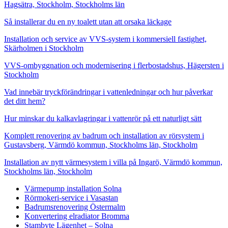
Hagsätra, Stockholm, Stockholms län
Så installerar du en ny toalett utan att orsaka läckage
Installation och service av VVS-system i kommersiell fastighet,
Skärholmen i Stockholm
VVS-ombyggnation och modernisering i flerbostadshus, Hägersten i
Stockholm
Vad innebär tryckförändringar i vattenledningar och hur påverkar
det ditt hem?
Hur minskar du kalkavlagringar i vattenrör på ett naturligt sätt
Komplett renovering av badrum och installation av rörsystem i
Gustavsberg, Värmdö kommun, Stockholms län, Stockholm
Installation av nytt värmesystem i villa på Ingarö, Värmdö kommun,
Stockholms län, Stockholm
Värmepump installation Solna
Rörmokeri-service i Vasastan
Badrumsrenovering Östermalm
Konvertering elradiator Bromma
Stambyte Lägenhet – Solna