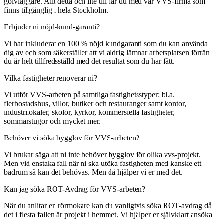
golvläggare. Allt detta och lite till får du med vår VVS-firma som
finns tillgänglig i hela Stockholm.
Erbjuder ni nöjd-kund-garanti?
Vi har inkluderat en 100 % nöjd kundgaranti som du kan använda
dig av och som säkerställer att vi aldrig lämnar arbetsplatsen förrän
du är helt tillfredsställd med det resultat som du har fått.
Vilka fastigheter renoverar ni?
Vi utför VVS-arbeten på samtliga fastighetsstyper: bl.a.
flerbostadshus, villor, butiker och restauranger samt kontor,
industrilokaler, skolor, kyrkor, kommersiella fastigheter,
sommarstugor och mycket mer.
Behöver vi söka bygglov för VVS-arbeten?
Vi brukar säga att ni inte behöver bygglov för olika vvs-projekt.
Men vid enstaka fall när ni ska utöka fastigheten med kanske ett
badrum så kan det behövas. Men då hjälper vi er med det.
Kan jag söka ROT-Avdrag för VVS-arbeten?
När du anlitar en rörmokare kan du vanligtvis söka ROT-avdrag då
det i flesta fallen är projekt i hemmet. Vi hjälper er självklart ansöka