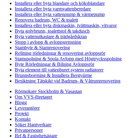
Installera eller byta blandare och köksblandare
Installera eller byta varmvattenberedare
Installera eller byta vattenpump & värmepump
Renovera badrum, WC & toalett
Installera eller byta diskmaskin, tvättmaskin, vitvaror
Byta golvbrunn, toalettstol & takdusch
Byta vattenutkastare & trädgårdskran
Stopp i avlopp & avloppsrensning
Stambyte & Stamrenovering
Relining rörledningar & renovering avloppsrör
Stamspolning & Spola Avlopp med Högtrycksspolning
Byte Rörledningar & Bilning Avloppsrör
Byta element till vattenburet system radiatorer
Brunnsborrning & Installera Bergvärme
Besiktning Tätskikt vid Badrum- & Våtrumrenovering
Rörmokare Stockholm & Vasastan
Om VVS-företaget
Blogg
Leverantörer
Projekt
Kontakt
Söker Hantverkare
Privatpersoner
Brf & Fastighetsägare