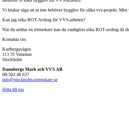
Behöver vi söka bygglov för VVS-arbeten?
Vi brukar säga att ni inte behöver bygglov för olika vvs-projekt. Men 
Kan jag söka ROT-Avdrag för VVS-arbeten?
När du anlitar en rörmokare kan du vanligtvis söka ROT-avdrag då det i 
Kontakta oss
Karlbergsvägen
113 35 Vasastan
Stockholm
Dannbergs Mark och VVS AB
08-502 48 637
info@stockholm-rormokare.se
Hitta till oss