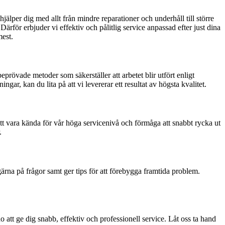
jälper dig med allt från mindre reparationer och underhåll till större
 Därför erbjuder vi effektiv och pålitlig service anpassad efter just dina
mest.
prövade metoder som säkerställer att arbetet blir utfört enligt
ar, kan du lita på att vi levererar ett resultat av högsta kvalitet.
 att vara kända för vår höga servicenivå och förmåga att snabbt rycka ut
.
rna på frågor samt ger tips för att förebygga framtida problem.
 att ge dig snabb, effektiv och professionell service. Låt oss ta hand