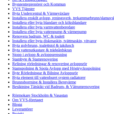
Byggentreprenörer och Kommun
VVS Tjänster
Byta Undercentral & Värmeväxlare
Installera enskilt avlopp, reningsverk, trekammarbrunn/slamavsk
Installera eller byta blandare och köksblandare
Installera eller byta varmvattenberedare
Installera eller byta vattenpump & värmepump
Renovera badrum, WC & toalett
Installera eller byta diskmaskin, tvättmaskin, vitvaror
Byta golvbrunn, toalettstol & takdusch
Byta vattenutkastare & trädgårdskran
Stopp i avlopp & avloppsrensning
Stambyte & Stamrenovering
Relining rörledningar & renovering avloppsrör
Stamspolning & Spola Avlopp med Högtrycksspolning
Byte Rörledningar & Bilning Avloppsrör
Byta element till vattenburet system radiatorer
Brunnsborrning & Installera Bergvärme
Besiktning Tätskikt vid Badrum- & Våtrumrenovering
Rörmokare Stockholm & Vasastan
Om VVS-företaget
Blogg
Leverantörer
Projekt