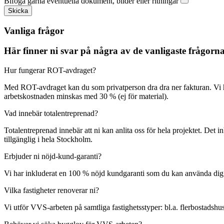
Bifoga gärna eventuella dokument, bilder eller ritningar
Skicka
Vanliga frågor
Här finner ni svar på några av de vanligaste frågor
Hur fungerar ROT-avdraget?
Med ROT-avdraget kan du som privatperson dra dra ner fakturan. Vi 
arbetskostnaden minskas med 30 % (ej för material).
Vad innebär totalentreprenad?
Totalentreprenad innebär att ni kan anlita oss för hela projektet. Det 
tillgänglig i hela Stockholm.
Erbjuder ni nöjd-kund-garanti?
Vi har inkluderat en 100 % nöjd kundgaranti som du kan använda dig av o
Vilka fastigheter renoverar ni?
Vi utför VVS-arbeten på samtliga fastighetsstyper: bl.a. flerbostadshus