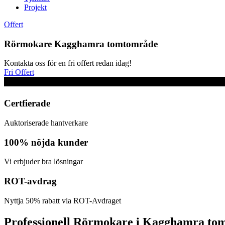
Projekt
Offert
Rörmokare Kagghamra tomtområde
Kontakta oss för en fri offert redan idag!
Fri Offert
Certfierade
Auktoriserade hantverkare
100% nöjda kunder
Vi erbjuder bra lösningar
ROT-avdrag
Nyttja 50% rabatt via ROT-Avdraget
Professionell Rörmokare i Kagghamra to