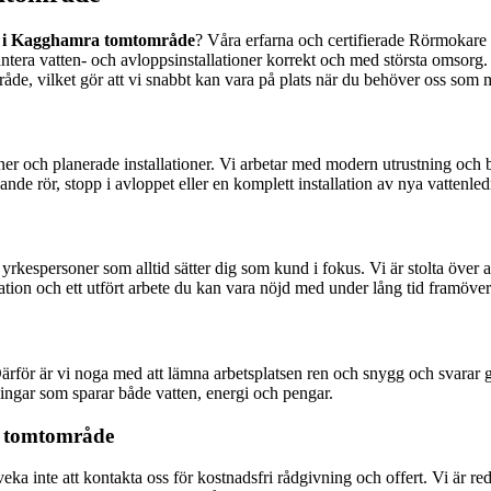
i Kagghamra tomtområde
? Våra erfarna och certifierade Rörmokare h
t hantera vatten- och avloppsinstallationer korrekt och med största omsorg.
de, vilket gör att vi snabbt kan vara på plats när du behöver oss som 
er och planerade installationer. Vi arbetar med modern utrustning och be
 rör, stopp i avloppet eller en komplett installation av nya vattenledning
 yrkespersoner som alltid sätter dig som kund i fokus. Vi är stolta över
ation och ett utfört arbete du kan vara nöjd med under lång tid framöver
för är vi noga med att lämna arbetsplatsen ren och snygg och svarar gä
ingar som sparar både vatten, energi och pengar.
a tomtområde
a inte att kontakta oss för kostnadsfri rådgivning och offert. Vi är redo