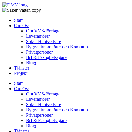
Skip
to
content
Start
Om Oss
Om VVS-företaget
Leverantörer
Söker Hantverkare
Byggentreprenörer och Kommun
Privatpersoner
Brf & Fastighetsägare
Blogg
Tjänster
Projekt
Start
Om Oss
Om VVS-företaget
Leverantörer
Söker Hantverkare
Byggentreprenörer och Kommun
Privatpersoner
Brf & Fastighetsägare
Blogg
Tjänster