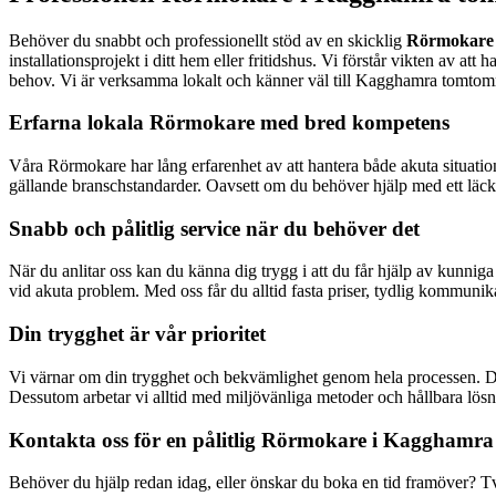
Behöver du snabbt och professionellt stöd av en skicklig
Rörmokare 
installationsprojekt i ditt hem eller fritidshus. Vi förstår vikten av at
behov. Vi är verksamma lokalt och känner väl till Kagghamra tomtområ
Erfarna lokala Rörmokare med bred kompetens
Våra Rörmokare har lång erfarenhet av att hantera både akuta situation
gällande branschstandarder. Oavsett om du behöver hjälp med ett läckande
Snabb och pålitlig service när du behöver det
När du anlitar oss kan du känna dig trygg i att du får hjälp av kunniga
vid akuta problem. Med oss får du alltid fasta priser, tydlig kommunik
Din trygghet är vår prioritet
Vi värnar om din trygghet och bekvämlighet genom hela processen. Där
Dessutom arbetar vi alltid med miljövänliga metoder och hållbara lösn
Kontakta oss för en pålitlig Rörmokare i Kagghamr
Behöver du hjälp redan idag, eller önskar du boka en tid framöver? Tvek