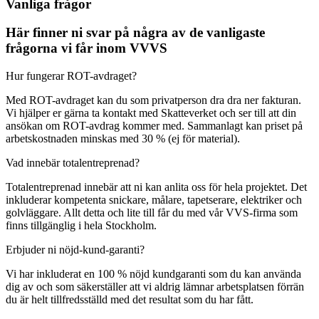
Vanliga frågor
Här finner ni svar på några av de vanligaste
frågorna vi får inom VVVS
Hur fungerar ROT-avdraget?
Med ROT-avdraget kan du som privatperson dra dra ner fakturan.
Vi hjälper er gärna ta kontakt med Skatteverket och ser till att din
ansökan om ROT-avdrag kommer med. Sammanlagt kan priset på
arbetskostnaden minskas med 30 % (ej för material).
Vad innebär totalentreprenad?
Totalentreprenad innebär att ni kan anlita oss för hela projektet. Det
inkluderar kompetenta snickare, målare, tapetserare, elektriker och
golvläggare. Allt detta och lite till får du med vår VVS-firma som
finns tillgänglig i hela Stockholm.
Erbjuder ni nöjd-kund-garanti?
Vi har inkluderat en 100 % nöjd kundgaranti som du kan använda
dig av och som säkerställer att vi aldrig lämnar arbetsplatsen förrän
du är helt tillfredsställd med det resultat som du har fått.