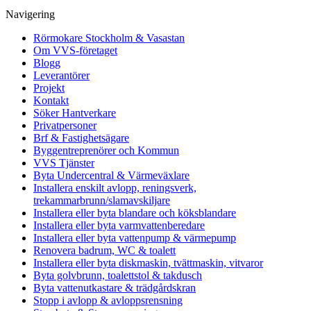
Navigering
Rörmokare Stockholm & Vasastan
Om VVS-företaget
Blogg
Leverantörer
Projekt
Kontakt
Söker Hantverkare
Privatpersoner
Brf & Fastighetsägare
Byggentreprenörer och Kommun
VVS Tjänster
Byta Undercentral & Värmeväxlare
Installera enskilt avlopp, reningsverk,
trekammarbrunn/slamavskiljare
Installera eller byta blandare och köksblandare
Installera eller byta varmvattenberedare
Installera eller byta vattenpump & värmepump
Renovera badrum, WC & toalett
Installera eller byta diskmaskin, tvättmaskin, vitvaror
Byta golvbrunn, toalettstol & takdusch
Byta vattenutkastare & trädgårdskran
Stopp i avlopp & avloppsrensning