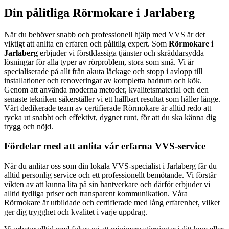
Din pålitliga Rörmokare i Jarlaberg
När du behöver snabb och professionell hjälp med VVS är det
viktigt att anlita en erfaren och pålitlig expert. Som
Rörmokare i
Jarlaberg
erbjuder vi förstklassiga tjänster och skräddarsydda
lösningar för alla typer av rörproblem, stora som små. Vi är
specialiserade på allt från akuta läckage och stopp i avlopp till
installationer och renoveringar av kompletta badrum och kök.
Genom att använda moderna metoder, kvalitetsmaterial och den
senaste tekniken säkerställer vi ett hållbart resultat som håller länge.
Vårt dedikerade team av certifierade Rörmokare är alltid redo att
rycka ut snabbt och effektivt, dygnet runt, för att du ska känna dig
trygg och nöjd.
Fördelar med att anlita vår erfarna VVS-service
När du anlitar oss som din lokala VVS-specialist i Jarlaberg får du
alltid personlig service och ett professionellt bemötande. Vi förstår
vikten av att kunna lita på sin hantverkare och därför erbjuder vi
alltid tydliga priser och transparent kommunikation. Våra
Rörmokare är utbildade och certifierade med lång erfarenhet, vilket
ger dig trygghet och kvalitet i varje uppdrag.