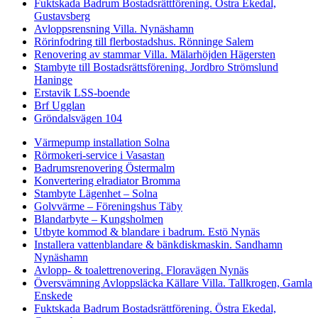
Fuktskada Badrum Bostadsrättförening. Östra Ekedal,
Gustavsberg
Avloppsrensning Villa. Nynäshamn
Rörinfodring till flerbostadshus. Rönninge Salem
Renovering av stammar Villa. Mälarhöjden Hägersten
Stambyte till Bostadsrättsförening. Jordbro Strömslund
Haninge
Erstavik LSS-boende
Brf Ugglan
Gröndalsvägen 104
Värmepump installation Solna
Rörmokeri-service i Vasastan
Badrumsrenovering Östermalm
Konvertering elradiator Bromma
Stambyte Lägenhet – Solna
Golvvärme – Föreningshus Täby
Blandarbyte – Kungsholmen
Utbyte kommod & blandare i badrum. Estö Nynäs
Installera vattenblandare & bänkdiskmaskin. Sandhamn
Nynäshamn
Avlopp- & toalettrenovering. Floravägen Nynäs
Översvämning Avloppsläcka Källare Villa. Tallkrogen, Gamla
Enskede
Fuktskada Badrum Bostadsrättförening. Östra Ekedal,