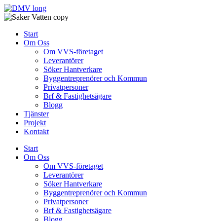
Skip
to
content
Start
Om Oss
Om VVS-företaget
Leverantörer
Söker Hantverkare
Byggentreprenörer och Kommun
Privatpersoner
Brf & Fastighetsägare
Blogg
Tjänster
Projekt
Kontakt
Start
Om Oss
Om VVS-företaget
Leverantörer
Söker Hantverkare
Byggentreprenörer och Kommun
Privatpersoner
Brf & Fastighetsägare
Blogg