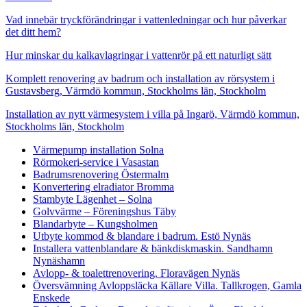
Vad innebär tryckförändringar i vattenledningar och hur påverkar
det ditt hem?
Hur minskar du kalkavlagringar i vattenrör på ett naturligt sätt
Komplett renovering av badrum och installation av rörsystem i
Gustavsberg, Värmdö kommun, Stockholms län, Stockholm
Installation av nytt värmesystem i villa på Ingarö, Värmdö kommun,
Stockholms län, Stockholm
Värmepump installation Solna
Rörmokeri-service i Vasastan
Badrumsrenovering Östermalm
Konvertering elradiator Bromma
Stambyte Lägenhet – Solna
Golvvärme – Föreningshus Täby
Blandarbyte – Kungsholmen
Utbyte kommod & blandare i badrum. Estö Nynäs
Installera vattenblandare & bänkdiskmaskin. Sandhamn
Nynäshamn
Avlopp- & toalettrenovering. Floravägen Nynäs
Översvämning Avloppsläcka Källare Villa. Tallkrogen, Gamla
Enskede