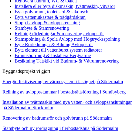
Renovera badrum, WC & toalett
Installera eller byta diskmaskin, tvättmaskin, vitvaror
Byta golvbrunn, toalettstol & takdusch
Byta vattenutkastare & trädgårdskran
Stopp i avlopp & avloppsrensning
Stambyte & Stamrenovering
Relining rörledningar & renovering avloppsrör
Stamspolning & Spola Avlopp med Högtrycksspolning
Byte Rörledningar & Bilning Avloppsrör
Byta element till vattenburet system radiatorer
Brunnsborrning & Installera Bergvärme
Besiktning Tätskikt vid Badrum- & Våtrumrenovering
Byggnadsprojekt vi gjort
Energieffektivisering av värmesystem i fastighet på Södermalm
Relining av avloppsstammar i bostadsrättsförening i Sundbyberg
Installation av tvättmaskin med nya vatten- och avloppsanslutningar
på Södermalm, Stockholm
Renovering av badrumsrör och golvbrunn på Södermalm
Stambyte och ny rördragning i flerbostadshus på Södermalm