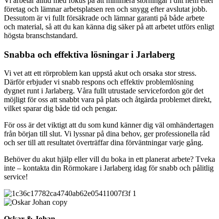
Vi arbetar alltid med fokus på att minimera störningar i ditt hem eller
företag och lämnar arbetsplatsen ren och snygg efter avslutat jobb.
Dessutom är vi fullt försäkrade och lämnar garanti på både arbete
och material, så att du kan känna dig säker på att arbetet utförs enligt
högsta branschstandard.
Snabba och effektiva lösningar i Jarlaberg
Vi vet att ett rörproblem kan uppstå akut och orsaka stor stress.
Därför erbjuder vi snabb respons och effektiv problemlösning
dygnet runt i Jarlaberg. Våra fullt utrustade servicefordon gör det
möjligt för oss att snabbt vara på plats och åtgärda problemet direkt,
vilket sparar dig både tid och pengar.
För oss är det viktigt att du som kund känner dig väl omhändertagen
från början till slut. Vi lyssnar på dina behov, ger professionella råd
och ser till att resultatet överträffar dina förväntningar varje gång.
Behöver du akut hjälp eller vill du boka in ett planerat arbete? Tveka
inte – kontakta din Rörmokare i Jarlaberg idag för snabb och pålitlig
service!
Oskar & Johan