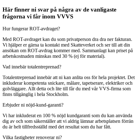
Här finner ni svar på några av de vanligaste
frågorna vi får inom VVVS
Hur fungerar ROT-avdraget?
Med ROT-avdraget kan du som privatperson dra dra ner fakturan.
Vi hjälper er gärna ta kontakt med Skatteverket och ser till att din
ansökan om ROT-avdrag kommer med. Sammanlagt kan priset på
arbetskostnaden minskas med 30 % (ej för material).
Vad innebär totalentreprenad?
Totalentreprenad innebär att ni kan anlita oss för hela projektet. Det
inkluderar kompetenta snickare, målare, tapetserare, elektriker och
golvläggare. Allt detta och lite till får du med vår VVS-firma som
finns tillgänglig i hela Stockholm.
Erbjuder ni nöjd-kund-garanti?
Vi har inkluderat en 100 % nöjd kundgaranti som du kan använda
dig av och som säkerställer att vi aldrig lämnar arbetsplatsen förrän
du är helt tillfredsställd med det resultat som du har fått.
Vilka fastigheter renoverar ni?