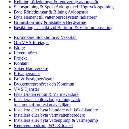
Relining rörledningar & renovering avloppsrör
Stamspolning & Spola Avlopp med Högtrycksspolning
Byte Rörledningar & Bilning Avloppsrör
Byta element till vattenburet system radiatorer
Brunnsborrning & Installera Bergvärme
Besiktning Tätskikt vid Badrum- & Våtrumrenovering
Rörmokare Stockholm & Vasastan
Om VVS-företaget
Blogg
Leverantörer
Projekt
Kontakt
Söker Hantverkare
Privatpersoner
Brf & Fastighetsägare
Byggentreprenörer och Kommun
VVS Tjänster
Byta Undercentral & Värmeväxlare
Installera enskilt avlopp, reningsverk,
trekammarbrunn/slamavskiljare
Installera eller byta blandare och köksblandare
Installera eller byta varmvattenberedare
Installera eller byta vattenpump & värmepump
Renovera badrum, WC & toalett