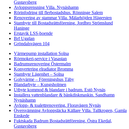
Gustavsberg
Avloppsrensning Villa. Nynäshamn
Rörinfodring till flerbostadshus. Rönninge Salem
Renovering av stammar Villa. Mälarhöjden Hägersten
Stambyte till Bostadsrättsförening. Jordbro Strömslund
Haninge
Erstavik LSS-boende
Brf Ugglan
Gröndalsvägen 104
Värmepump installation Solna
Rörmokeri-service i Vasastan
Badrumsrenovering Östermalm
Konvertering elradiator Bromma
Stambyte Lägenhet – Solna
Golvvärme – Föreningshus Täby
Blandarbyte – Kungsholmen
Utbyte kommod & blandare i badrum. Estö Nynäs
Installera vattenblandare & bänkdiskmaskin. Sandhamn
Nynäshamn
Avlopp- & toalettrenovering. Floravägen Nynäs
Översvämning Avloppsläcka Källare Villa. Tallkrogen, Gamla
Enskede
Fuktskada Badrum Bostadsrättförening. Östra Ekedal,
Gustavsberg