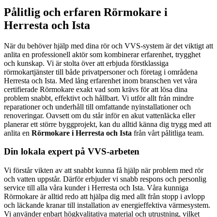
Pålitlig och erfaren Rörmokare i
Herresta och Ista
När du behöver hjälp med dina rör och VVS-system är det viktigt att
anlita en professionell aktör som kombinerar erfarenhet, trygghet
och kunskap. Vi är stolta över att erbjuda förstklassiga
rörmokartjänster till både privatpersoner och företag i områdena
Herresta och Ista. Med lång erfarenhet inom branschen vet våra
certifierade Rörmokare exakt vad som krävs för att lösa dina
problem snabbt, effektivt och hållbart. Vi utför allt från mindre
reparationer och underhåll till omfattande nyinstallationer och
renoveringar. Oavsett om du står inför en akut vattenläcka eller
planerar ett större byggprojekt, kan du alltid känna dig trygg med att
anlita en
Rörmokare i Herresta och Ista
från vårt pålitliga team.
Din lokala expert på VVS-arbeten
Vi förstår vikten av att snabbt kunna få hjälp när problem med rör
och vatten uppstår. Därför erbjuder vi snabb respons och personlig
service till alla våra kunder i Herresta och Ista. Våra kunniga
Rörmokare är alltid redo att hjälpa dig med allt från stopp i avlopp
och läckande kranar till installation av energieffektiva värmesystem.
Vi använder enbart högkvalitativa material och utrustning, vilket