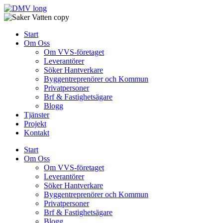
Skip
to
content
Start
Om Oss
Om VVS-företaget
Leverantörer
Söker Hantverkare
Byggentreprenörer och Kommun
Privatpersoner
Brf & Fastighetsägare
Blogg
Tjänster
Projekt
Kontakt
Start
Om Oss
Om VVS-företaget
Leverantörer
Söker Hantverkare
Byggentreprenörer och Kommun
Privatpersoner
Brf & Fastighetsägare
Blogg