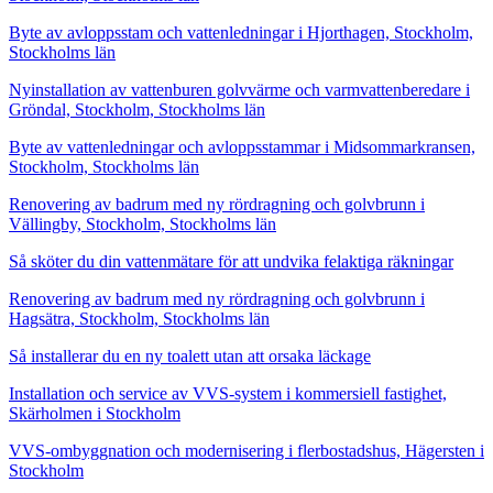
Byte av avloppsstam och vattenledningar i Hjorthagen, Stockholm,
Stockholms län
Nyinstallation av vattenburen golvvärme och varmvattenberedare i
Gröndal, Stockholm, Stockholms län
Byte av vattenledningar och avloppsstammar i Midsommarkransen,
Stockholm, Stockholms län
Renovering av badrum med ny rördragning och golvbrunn i
Vällingby, Stockholm, Stockholms län
Så sköter du din vattenmätare för att undvika felaktiga räkningar
Renovering av badrum med ny rördragning och golvbrunn i
Hagsätra, Stockholm, Stockholms län
Så installerar du en ny toalett utan att orsaka läckage
Installation och service av VVS-system i kommersiell fastighet,
Skärholmen i Stockholm
VVS-ombyggnation och modernisering i flerbostadshus, Hägersten i
Stockholm