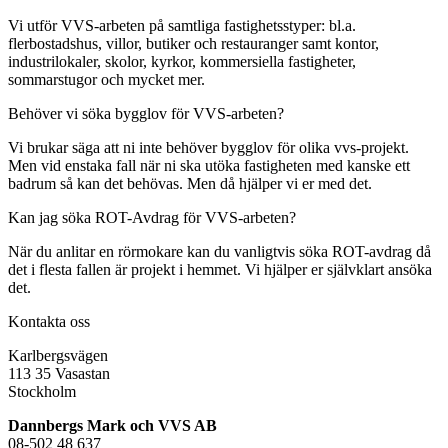
Vi utför VVS-arbeten på samtliga fastighetsstyper: bl.a.
flerbostadshus, villor, butiker och restauranger samt kontor,
industrilokaler, skolor, kyrkor, kommersiella fastigheter,
sommarstugor och mycket mer.
Behöver vi söka bygglov för VVS-arbeten?
Vi brukar säga att ni inte behöver bygglov för olika vvs-projekt.
Men vid enstaka fall när ni ska utöka fastigheten med kanske ett
badrum så kan det behövas. Men då hjälper vi er med det.
Kan jag söka ROT-Avdrag för VVS-arbeten?
När du anlitar en rörmokare kan du vanligtvis söka ROT-avdrag då
det i flesta fallen är projekt i hemmet. Vi hjälper er självklart ansöka
det.
Kontakta oss
Karlbergsvägen
113 35 Vasastan
Stockholm
Dannbergs Mark och VVS AB
08-502 48 637