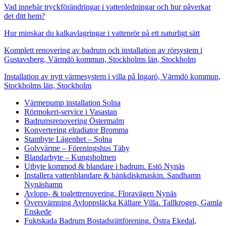
Vad innebär tryckförändringar i vattenledningar och hur påverkar
det ditt hem?
Hur minskar du kalkavlagringar i vattenrör på ett naturligt sätt
Komplett renovering av badrum och installation av rörsystem i
Gustavsberg, Värmdö kommun, Stockholms län, Stockholm
Installation av nytt värmesystem i villa på Ingarö, Värmdö kommun,
Stockholms län, Stockholm
Värmepump installation Solna
Rörmokeri-service i Vasastan
Badrumsrenovering Östermalm
Konvertering elradiator Bromma
Stambyte Lägenhet – Solna
Golvvärme – Föreningshus Täby
Blandarbyte – Kungsholmen
Utbyte kommod & blandare i badrum. Estö Nynäs
Installera vattenblandare & bänkdiskmaskin. Sandhamn
Nynäshamn
Avlopp- & toalettrenovering. Floravägen Nynäs
Översvämning Avloppsläcka Källare Villa. Tallkrogen, Gamla
Enskede
Fuktskada Badrum Bostadsrättförening. Östra Ekedal,