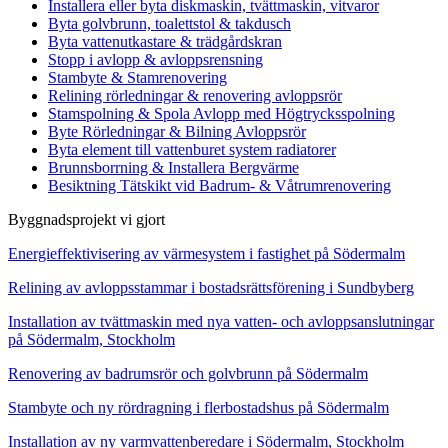
Installera eller byta diskmaskin, tvättmaskin, vitvaror
Byta golvbrunn, toalettstol & takdusch
Byta vattenutkastare & trädgårdskran
Stopp i avlopp & avloppsrensning
Stambyte & Stamrenovering
Relining rörledningar & renovering avloppsrör
Stamspolning & Spola Avlopp med Högtrycksspolning
Byte Rörledningar & Bilning Avloppsrör
Byta element till vattenburet system radiatorer
Brunnsborrning & Installera Bergvärme
Besiktning Tätskikt vid Badrum- & Våtrumrenovering
Byggnadsprojekt vi gjort
Energieffektivisering av värmesystem i fastighet på Södermalm
Relining av avloppsstammar i bostadsrättsförening i Sundbyberg
Installation av tvättmaskin med nya vatten- och avloppsanslutningar
på Södermalm, Stockholm
Renovering av badrumsrör och golvbrunn på Södermalm
Stambyte och ny rördragning i flerbostadshus på Södermalm
Installation av ny varmvattenberedare i Södermalm, Stockholm