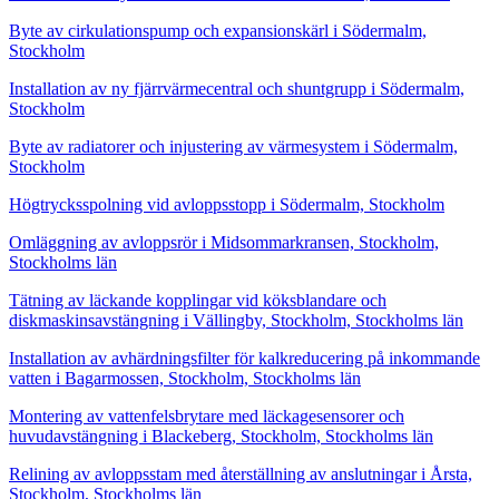
Byte av cirkulationspump och expansionskärl i Södermalm,
Stockholm
Installation av ny fjärrvärmecentral och shuntgrupp i Södermalm,
Stockholm
Byte av radiatorer och injustering av värmesystem i Södermalm,
Stockholm
Högtrycksspolning vid avloppsstopp i Södermalm, Stockholm
Omläggning av avloppsrör i Midsommarkransen, Stockholm,
Stockholms län
Tätning av läckande kopplingar vid köksblandare och
diskmaskinsavstängning i Vällingby, Stockholm, Stockholms län
Installation av avhärdningsfilter för kalkreducering på inkommande
vatten i Bagarmossen, Stockholm, Stockholms län
Montering av vattenfelsbrytare med läckagesensorer och
huvudavstängning i Blackeberg, Stockholm, Stockholms län
Relining av avloppsstam med återställning av anslutningar i Årsta,
Stockholm, Stockholms län