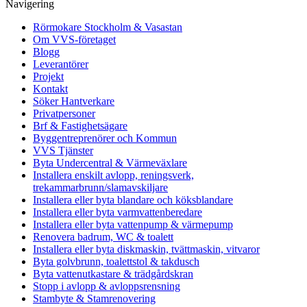
Navigering
Rörmokare Stockholm & Vasastan
Om VVS-företaget
Blogg
Leverantörer
Projekt
Kontakt
Söker Hantverkare
Privatpersoner
Brf & Fastighetsägare
Byggentreprenörer och Kommun
VVS Tjänster
Byta Undercentral & Värmeväxlare
Installera enskilt avlopp, reningsverk,
trekammarbrunn/slamavskiljare
Installera eller byta blandare och köksblandare
Installera eller byta varmvattenberedare
Installera eller byta vattenpump & värmepump
Renovera badrum, WC & toalett
Installera eller byta diskmaskin, tvättmaskin, vitvaror
Byta golvbrunn, toalettstol & takdusch
Byta vattenutkastare & trädgårdskran
Stopp i avlopp & avloppsrensning
Stambyte & Stamrenovering