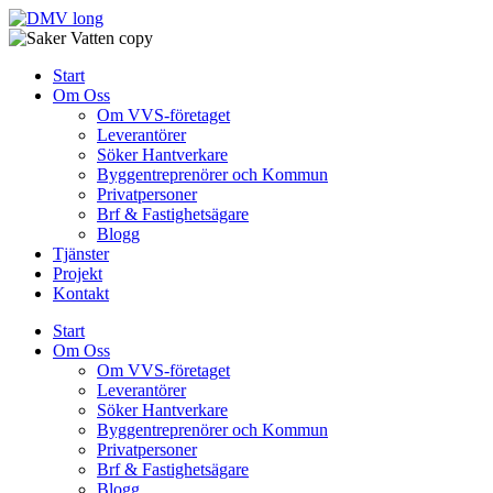
Skip
to
content
Start
Om Oss
Om VVS-företaget
Leverantörer
Söker Hantverkare
Byggentreprenörer och Kommun
Privatpersoner
Brf & Fastighetsägare
Blogg
Tjänster
Projekt
Kontakt
Start
Om Oss
Om VVS-företaget
Leverantörer
Söker Hantverkare
Byggentreprenörer och Kommun
Privatpersoner
Brf & Fastighetsägare
Blogg