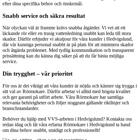
efter dina specifika behov och önskemål.
Snabb service och säkra resultat
När olyckan väl är framme krävs snabba åtgärder. Vi vet att ett
läckande rör eller en trasig vattenledning snabbt kan leda till stora
skador. Därför erbjuder vi akutjour för våra kunder i Hedvigslund,
där vår kunniga personal snabbt är på plats för att minimera skador
och åtgärda problemet. Med tydlig kommunikation och transparent
prissättning kan du känna dig säker på att du får bästa möjliga
service.
Din trygghet – vår prioritet
För oss är det viktigt att våra kunder är nöjda och känner sig trygga i
sitt val av Rörmokare. Därför arbetar vi alltid med högsta kvalitet
och ger garanti på utfört arbete. Våra Rörmokare har samtliga
relevanta behörigheter och följer noggrant gällande riktlinjer och
branschstandarder.
Behöver du hjälp med VVS-arbeten i Hedvigslund? Kontakta oss
redan idag och låt våra erfarna Rörmokare i Hedvigslund ta hand
om dina behov snabbt, smidigt och professionellt!