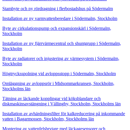
Stambyte och ny rördragning i flerbostadshus på Södermalm
Installation av ny varmvattenberedare i Södermalm, Stockholm
Byte av cirkulationspump och expansionskärl i Södermalm,
Stockholm
Installation av ny fjärrvärmecentral och shuntgrupp i Södermalm,
Stockholm
Byte av radiatorer och injustering av värmesystem i Södermalm,
Stockholm
Högtrycksspolning vid avloppsstopp i Södermalm, Stockholm
Omläggning av avloppsrör i Midsommarkransen, Stockholm,
Stockholms län
Tätning av läckande kopplingar vid köksblandare och
diskmaskinsavstängning i Vällingby, Stockholm, Stockholms län
Installation av avhärdningsfilter för kalkreducering på inkommande
vatten i Bagarmossen, Stockholm, Stockholms län
Montering av vattenfelsbrytare med läckagesensorer och