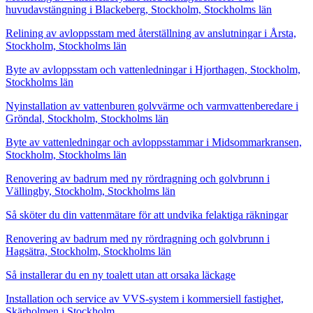
huvudavstängning i Blackeberg, Stockholm, Stockholms län
Relining av avloppsstam med återställning av anslutningar i Årsta,
Stockholm, Stockholms län
Byte av avloppsstam och vattenledningar i Hjorthagen, Stockholm,
Stockholms län
Nyinstallation av vattenburen golvvärme och varmvattenberedare i
Gröndal, Stockholm, Stockholms län
Byte av vattenledningar och avloppsstammar i Midsommarkransen,
Stockholm, Stockholms län
Renovering av badrum med ny rördragning och golvbrunn i
Vällingby, Stockholm, Stockholms län
Så sköter du din vattenmätare för att undvika felaktiga räkningar
Renovering av badrum med ny rördragning och golvbrunn i
Hagsätra, Stockholm, Stockholms län
Så installerar du en ny toalett utan att orsaka läckage
Installation och service av VVS-system i kommersiell fastighet,
Skärholmen i Stockholm