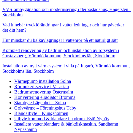
VVS-ombyggnation och modernisering i flerbostadshus, Hägersten i
Stockholm
Vad innebär tryckförändringar i vattenledningar och hur påverkar
det ditt hem?
Hur minskar du kalkavlagringar i vattenrör på ett naturligt sätt
Komplett renovering av badrum och installation av rörsystem i
Gustavsberg, Värmdö kommun, Stockholms län, Stockholm
Installation av nytt värmesystem i villa på Ingarö, Värmdö kommun,
Stockholms län, Stockholm
Värmepump installation Solna
Rörmokeri-service i Vasastan
Badrumsrenovering Östermalm
Konvertering elradiator Bromma
Stambyte Lägenhet – Solna
Golvvärme – Föreningshus Täby
Blandarbyte – Kungsholmen
Utbyte kommod & blandare i badrum. Estö Nynäs
Installera vattenblandare & bänkdiskmaskin. Sandhamn
Nynäshamn