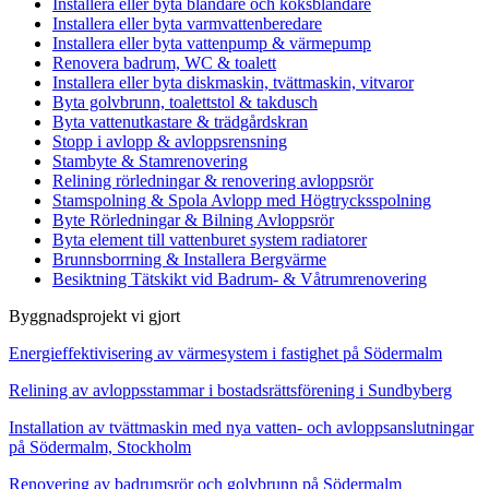
Installera eller byta blandare och köksblandare
Installera eller byta varmvattenberedare
Installera eller byta vattenpump & värmepump
Renovera badrum, WC & toalett
Installera eller byta diskmaskin, tvättmaskin, vitvaror
Byta golvbrunn, toalettstol & takdusch
Byta vattenutkastare & trädgårdskran
Stopp i avlopp & avloppsrensning
Stambyte & Stamrenovering
Relining rörledningar & renovering avloppsrör
Stamspolning & Spola Avlopp med Högtrycksspolning
Byte Rörledningar & Bilning Avloppsrör
Byta element till vattenburet system radiatorer
Brunnsborrning & Installera Bergvärme
Besiktning Tätskikt vid Badrum- & Våtrumrenovering
Byggnadsprojekt vi gjort
Energieffektivisering av värmesystem i fastighet på Södermalm
Relining av avloppsstammar i bostadsrättsförening i Sundbyberg
Installation av tvättmaskin med nya vatten- och avloppsanslutningar
på Södermalm, Stockholm
Renovering av badrumsrör och golvbrunn på Södermalm