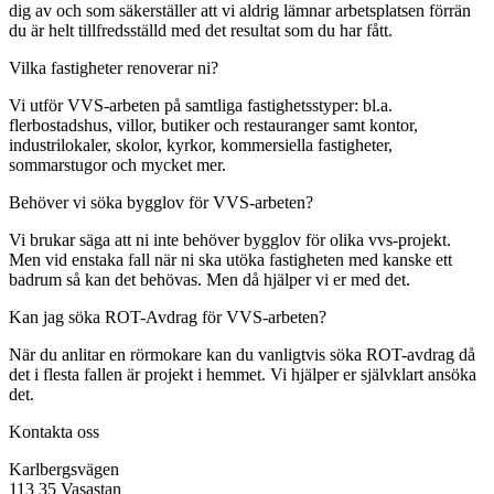
dig av och som säkerställer att vi aldrig lämnar arbetsplatsen förrän
du är helt tillfredsställd med det resultat som du har fått.
Vilka fastigheter renoverar ni?
Vi utför VVS-arbeten på samtliga fastighetsstyper: bl.a.
flerbostadshus, villor, butiker och restauranger samt kontor,
industrilokaler, skolor, kyrkor, kommersiella fastigheter,
sommarstugor och mycket mer.
Behöver vi söka bygglov för VVS-arbeten?
Vi brukar säga att ni inte behöver bygglov för olika vvs-projekt.
Men vid enstaka fall när ni ska utöka fastigheten med kanske ett
badrum så kan det behövas. Men då hjälper vi er med det.
Kan jag söka ROT-Avdrag för VVS-arbeten?
När du anlitar en rörmokare kan du vanligtvis söka ROT-avdrag då
det i flesta fallen är projekt i hemmet. Vi hjälper er självklart ansöka
det.
Kontakta oss
Karlbergsvägen
113 35 Vasastan