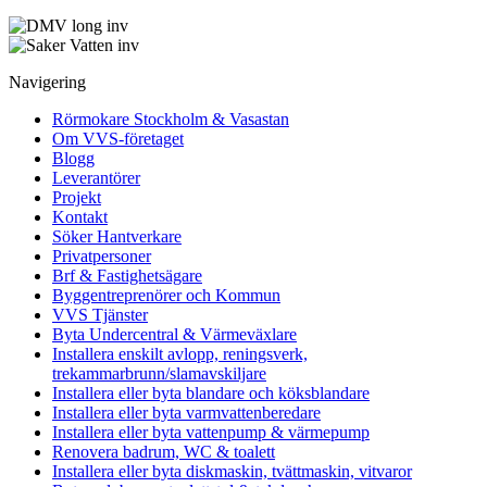
Navigering
Rörmokare Stockholm & Vasastan
Om VVS-företaget
Blogg
Leverantörer
Projekt
Kontakt
Söker Hantverkare
Privatpersoner
Brf & Fastighetsägare
Byggentreprenörer och Kommun
VVS Tjänster
Byta Undercentral & Värmeväxlare
Installera enskilt avlopp, reningsverk,
trekammarbrunn/slamavskiljare
Installera eller byta blandare och köksblandare
Installera eller byta varmvattenberedare
Installera eller byta vattenpump & värmepump
Renovera badrum, WC & toalett
Installera eller byta diskmaskin, tvättmaskin, vitvaror