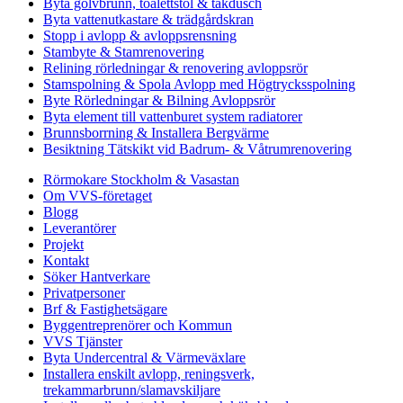
Byta golvbrunn, toalettstol & takdusch
Byta vattenutkastare & trädgårdskran
Stopp i avlopp & avloppsrensning
Stambyte & Stamrenovering
Relining rörledningar & renovering avloppsrör
Stamspolning & Spola Avlopp med Högtrycksspolning
Byte Rörledningar & Bilning Avloppsrör
Byta element till vattenburet system radiatorer
Brunnsborrning & Installera Bergvärme
Besiktning Tätskikt vid Badrum- & Våtrumrenovering
Rörmokare Stockholm & Vasastan
Om VVS-företaget
Blogg
Leverantörer
Projekt
Kontakt
Söker Hantverkare
Privatpersoner
Brf & Fastighetsägare
Byggentreprenörer och Kommun
VVS Tjänster
Byta Undercentral & Värmeväxlare
Installera enskilt avlopp, reningsverk,
trekammarbrunn/slamavskiljare