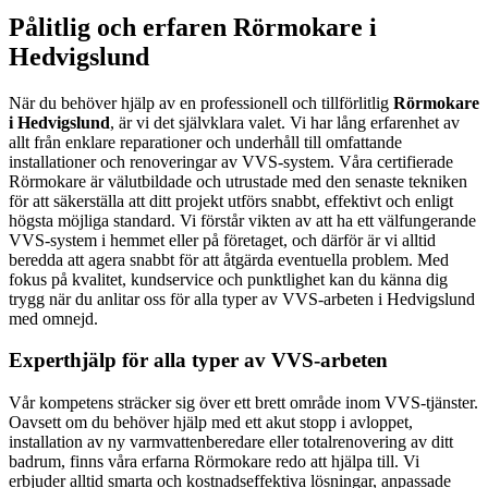
Pålitlig och erfaren Rörmokare i
Hedvigslund
När du behöver hjälp av en professionell och tillförlitlig
Rörmokare
i Hedvigslund
, är vi det självklara valet. Vi har lång erfarenhet av
allt från enklare reparationer och underhåll till omfattande
installationer och renoveringar av VVS-system. Våra certifierade
Rörmokare är välutbildade och utrustade med den senaste tekniken
för att säkerställa att ditt projekt utförs snabbt, effektivt och enligt
högsta möjliga standard. Vi förstår vikten av att ha ett välfungerande
VVS-system i hemmet eller på företaget, och därför är vi alltid
beredda att agera snabbt för att åtgärda eventuella problem. Med
fokus på kvalitet, kundservice och punktlighet kan du känna dig
trygg när du anlitar oss för alla typer av VVS-arbeten i Hedvigslund
med omnejd.
Experthjälp för alla typer av VVS-arbeten
Vår kompetens sträcker sig över ett brett område inom VVS-tjänster.
Oavsett om du behöver hjälp med ett akut stopp i avloppet,
installation av ny varmvattenberedare eller totalrenovering av ditt
badrum, finns våra erfarna Rörmokare redo att hjälpa till. Vi
erbjuder alltid smarta och kostnadseffektiva lösningar, anpassade