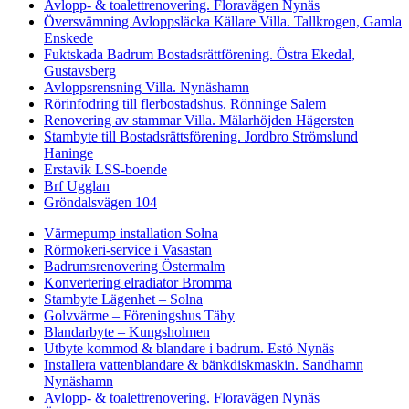
Avlopp- & toalettrenovering. Floravägen Nynäs
Översvämning Avloppsläcka Källare Villa. Tallkrogen, Gamla
Enskede
Fuktskada Badrum Bostadsrättförening. Östra Ekedal,
Gustavsberg
Avloppsrensning Villa. Nynäshamn
Rörinfodring till flerbostadshus. Rönninge Salem
Renovering av stammar Villa. Mälarhöjden Hägersten
Stambyte till Bostadsrättsförening. Jordbro Strömslund
Haninge
Erstavik LSS-boende
Brf Ugglan
Gröndalsvägen 104
Värmepump installation Solna
Rörmokeri-service i Vasastan
Badrumsrenovering Östermalm
Konvertering elradiator Bromma
Stambyte Lägenhet – Solna
Golvvärme – Föreningshus Täby
Blandarbyte – Kungsholmen
Utbyte kommod & blandare i badrum. Estö Nynäs
Installera vattenblandare & bänkdiskmaskin. Sandhamn
Nynäshamn
Avlopp- & toalettrenovering. Floravägen Nynäs