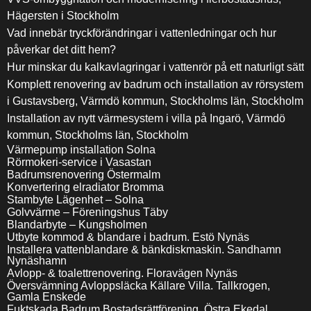
Hägersten i Stockholm
Vad innebär tryckförändringar i vattenledningar och hur
påverkar det ditt hem?
Hur minskar du kalkavlagringar i vattenrör på ett naturligt sätt
Komplett renovering av badrum och installation av rörsystem
i Gustavsberg, Värmdö kommun, Stockholms län, Stockholm
Installation av nytt värmesystem i villa på Ingarö, Värmdö
kommun, Stockholms län, Stockholm
Värmepump installation Solna
Rörmokeri-service i Vasastan
Badrumsrenovering Östermalm
Konvertering elradiator Bromma
Stambyte Lägenhet – Solna
Golvvärme – Föreningshus Täby
Blandarbyte – Kungsholmen
Utbyte kommod & blandare i badrum. Estö Nynäs
Installera vattenblandare & bänkdiskmaskin. Sandhamn
Nynäshamn
Avlopp- & toalettrenovering. Floravägen Nynäs
Översvämning Avloppsläcka Källare Villa. Tallkrogen,
Gamla Enskede
Fuktskada Badrum Bostadsrättförening. Östra Ekedal,