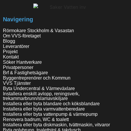
Navigering
Rörmokare Stockholm & Vasastan
Om VVS-företaget
Blogg
Leverantörer
Projekt
Kontakt
Söker Hantverkare
Privatpersoner
Brf & Fastighetsägare
Byggentreprenörer och Kommun
VVS Tjänster
Byta Undercentral & Värmeväxlare
Installera enskilt avlopp, reningsverk,
trekammarbrunn/slamavskiljare
Installera eller byta blandare och köksblandare
Installera eller byta varmvattenberedare
Installera eller byta vattenpump & värmepump
Renovera badrum, WC & toalett
Installera eller byta diskmaskin, tvättmaskin, vitvaror
Byta golvbrunn, toalettstol & takdusch