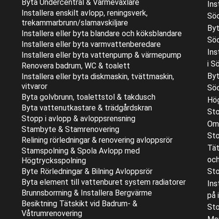
Byta Undercentral & Värmeväxlare
Ins
Installera enskilt avlopp, reningsverk,
Sö
trekammarbrunn/slamavskiljare
Byt
Installera eller byta blandare och köksblandare
Sö
Installera eller byta varmvattenberedare
Ins
Installera eller byta vattenpump & värmepump
i S
Renovera badrum, WC & toalett
Byt
Installera eller byta diskmaskin, tvättmaskin,
vitvaror
Sö
Byta golvbrunn, toalettstol & takdusch
Hög
Byta vattenutkastare & trädgårdskran
St
Stopp i avlopp & avloppsrensning
Oml
Stambyte & Stamrenovering
Sto
Relining rörledningar & renovering avloppsrör
Tät
Stamspolning & Spola Avlopp med
och
Högtrycksspolning
Byte Rörledningar & Bilning Avloppsrör
Sto
Byta element till vattenburet system radiatorer
Ins
Brunnsborrning & Installera Bergvärme
på 
Besiktning Tätskikt vid Badrum- &
Sto
Våtrumrenovering