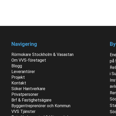
Navigering
By
Rörmokare Stockholm & Vasastan
Ene
Om VVS-företaget
på
Blogg
Rel
Leverantörer
i S
Projekt
Ins
Kontakt
avl
Söker Hantverkare
Ren
Privatpersoner
Sö
Brf & Fastighetsägare
Sta
Byggentreprenörer och Kommun
VVS Tjänster
Sö