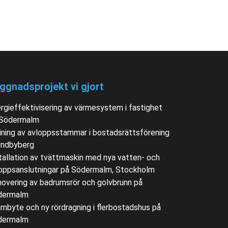
ggnadsprojekt vi gjort
rgieffektivisering av värmesystem i fastighet
 Södermalm
ining av avloppsstammar i bostadsrättsförening
undbyberg
tallation av tvättmaskin med nya vatten- och
oppsanslutningar på Södermalm, Stockholm
overing av badrumsrör och golvbrunn på
dermalm
mbyte och ny rördragning i flerbostadshus på
dermalm