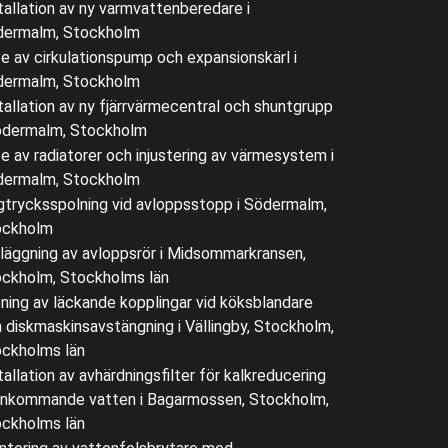
tallation av ny varmvattenberedare i
dermalm, Stockholm
e av cirkulationspump och expansionskärl i
dermalm, Stockholm
tallation av ny fjärrvärmecentral och shuntgrupp
ödermalm, Stockholm
e av radiatorer och injustering av värmesystem i
dermalm, Stockholm
trycksspolning vid avloppsstopp i Södermalm,
ockholm
äggning av avloppsrör i Midsommarkransen,
ckholm, Stockholms län
ning av läckande kopplingar vid köksblandare
 diskmaskinsavstängning i Vällingby, Stockholm,
ckholms län
tallation av avhärdningsfilter för kalkreducering
inkommande vatten i Bagarmossen, Stockholm,
ckholms län