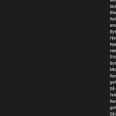
Mon
läc
Bla
Rel
ans
Byt
Hjo
Nyi
var
Sto
Byt
Mid
Ren
gol
Så 
fel
Ren
gol
Så 