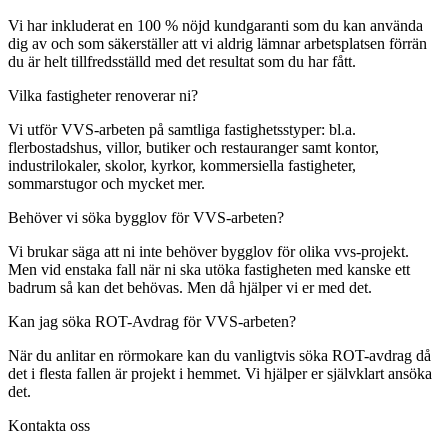
Vi har inkluderat en 100 % nöjd kundgaranti som du kan använda
dig av och som säkerställer att vi aldrig lämnar arbetsplatsen förrän
du är helt tillfredsställd med det resultat som du har fått.
Vilka fastigheter renoverar ni?
Vi utför VVS-arbeten på samtliga fastighetsstyper: bl.a.
flerbostadshus, villor, butiker och restauranger samt kontor,
industrilokaler, skolor, kyrkor, kommersiella fastigheter,
sommarstugor och mycket mer.
Behöver vi söka bygglov för VVS-arbeten?
Vi brukar säga att ni inte behöver bygglov för olika vvs-projekt.
Men vid enstaka fall när ni ska utöka fastigheten med kanske ett
badrum så kan det behövas. Men då hjälper vi er med det.
Kan jag söka ROT-Avdrag för VVS-arbeten?
När du anlitar en rörmokare kan du vanligtvis söka ROT-avdrag då
det i flesta fallen är projekt i hemmet. Vi hjälper er självklart ansöka
det.
Kontakta oss