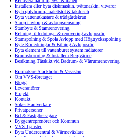
Renovera badrum, WC & toalett
Installera eller byta diskmaskin, tvättmaskin, vitvaror
Byta golvbrunn, toalettstol & takdusch
Byta vattenutkastare & trädgårdskran
Stopp i avlopp & avloppsrensning
Stambyte & Stamrenovering
Relining rörledningar & renovering avloppsrör
Stamspolning & Spola Avlopp med Högtrycksspolning
Byte Rörledningar & Bilning Avloppsrör
Byta element till vattenburet system radiatorer
Brunnsborrning & Installera Bergvärme
Besiktning Tätskikt vid Badrum- & Våtrumrenovering
Rörmokare Stockholm & Vasastan
Om VVS-företaget
Blogg
Leverantörer
Projekt
Kontakt
Söker Hantverkare
Privatpersoner
Brf & Fastighetsägare
Byggentreprenörer och Kommun
VVS Tjänster
Byta Undercentral & Värmeväxlare