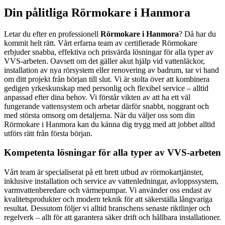
Din pålitliga Rörmokare i Hanmora
Letar du efter en professionell
Rörmokare i Hanmora
? Då har du
kommit helt rätt. Vårt erfarna team av certifierade Rörmokare
erbjuder snabba, effektiva och prisvärda lösningar för alla typer av
VVS-arbeten. Oavsett om det gäller akut hjälp vid vattenläckor,
installation av nya rörsystem eller renovering av badrum, tar vi hand
om ditt projekt från början till slut. Vi är stolta över att kombinera
gedigen yrkeskunskap med personlig och flexibel service – alltid
anpassad efter dina behov. Vi förstår vikten av att ha ett väl
fungerande vattensystem och arbetar därför snabbt, noggrant och
med största omsorg om detaljerna. När du väljer oss som din
Rörmokare i Hanmora kan du känna dig trygg med att jobbet alltid
utförs rätt från första början.
Kompetenta lösningar för alla typer av VVS-arbeten
Vårt team är specialiserat på ett brett utbud av rörmokartjänster,
inklusive installation och service av vattenledningar, avloppssystem,
varmvattenberedare och värmepumpar. Vi använder oss endast av
kvalitetsprodukter och modern teknik för att säkerställa långvariga
resultat. Dessutom följer vi alltid branschens senaste riktlinjer och
regelverk – allt för att garantera säker drift och hållbara installationer.