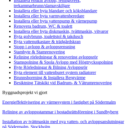
Installera enskilt avlopp, reningsverk,
trekammarbrunn/slamavskiljare
Installera eller byta blandare och köksblandare
Installera eller byta varmvattenberedare
Installera eller byta vattenpump & värmepump
Renovera badrum, WC & toalett
Installera eller byta diskmaskin, tvättmaskin, vitvaror
Byta golvbrunn, toalettstol & takdusch
Byta vattenutkastare & trädgårdskran
Stopp i avlopp & avloppsrensning
Stambyte & Stamrenovering
Relining rörledningar & renovering avloppsrör
Stamspolning & Spola Avlopp med Högtrycksspolning
Byte Rörledningar & Bilning Avloppsrör
Byta element till vattenburet system radiatorer
Brunnsborrning & Installera Bergvärme
Besiktning Tätskikt vid Badrum- & Våtrumrenovering
Byggnadsprojekt vi gjort
Energieffektivisering av värmesystem i fastighet på Södermalm
Relining av avloppsstammar i bostadsrättsförening i Sundbyberg
Installation av tvättmaskin med nya vatten- och avloppsanslutningar
på Södermalm, Stockholm