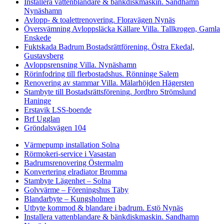
Installera vattenblandare & bänkdiskmaskin. Sandhamn
Nynäshamn
Avlopp- & toalettrenovering. Floravägen Nynäs
Översvämning Avloppsläcka Källare Villa. Tallkrogen, Gamla
Enskede
Fuktskada Badrum Bostadsrättförening. Östra Ekedal,
Gustavsberg
Avloppsrensning Villa. Nynäshamn
Rörinfodring till flerbostadshus. Rönninge Salem
Renovering av stammar Villa. Mälarhöjden Hägersten
Stambyte till Bostadsrättsförening. Jordbro Strömslund
Haninge
Erstavik LSS-boende
Brf Ugglan
Gröndalsvägen 104
Värmepump installation Solna
Rörmokeri-service i Vasastan
Badrumsrenovering Östermalm
Konvertering elradiator Bromma
Stambyte Lägenhet – Solna
Golvvärme – Föreningshus Täby
Blandarbyte – Kungsholmen
Utbyte kommod & blandare i badrum. Estö Nynäs
Installera vattenblandare & bänkdiskmaskin. Sandhamn