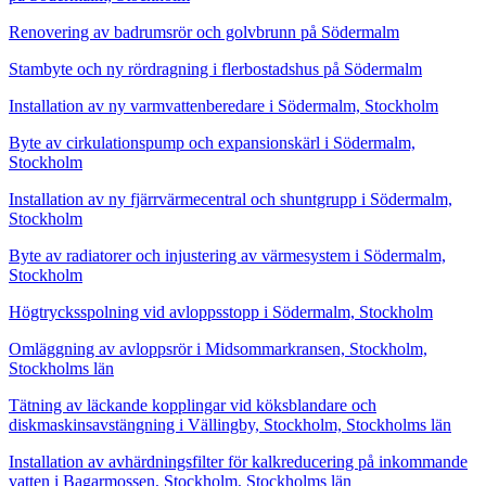
Renovering av badrumsrör och golvbrunn på Södermalm
Stambyte och ny rördragning i flerbostadshus på Södermalm
Installation av ny varmvattenberedare i Södermalm, Stockholm
Byte av cirkulationspump och expansionskärl i Södermalm,
Stockholm
Installation av ny fjärrvärmecentral och shuntgrupp i Södermalm,
Stockholm
Byte av radiatorer och injustering av värmesystem i Södermalm,
Stockholm
Högtrycksspolning vid avloppsstopp i Södermalm, Stockholm
Omläggning av avloppsrör i Midsommarkransen, Stockholm,
Stockholms län
Tätning av läckande kopplingar vid köksblandare och
diskmaskinsavstängning i Vällingby, Stockholm, Stockholms län
Installation av avhärdningsfilter för kalkreducering på inkommande
vatten i Bagarmossen, Stockholm, Stockholms län