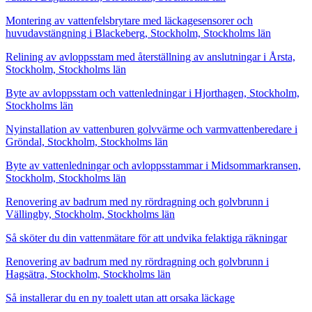
Montering av vattenfelsbrytare med läckagesensorer och
huvudavstängning i Blackeberg, Stockholm, Stockholms län
Relining av avloppsstam med återställning av anslutningar i Årsta,
Stockholm, Stockholms län
Byte av avloppsstam och vattenledningar i Hjorthagen, Stockholm,
Stockholms län
Nyinstallation av vattenburen golvvärme och varmvattenberedare i
Gröndal, Stockholm, Stockholms län
Byte av vattenledningar och avloppsstammar i Midsommarkransen,
Stockholm, Stockholms län
Renovering av badrum med ny rördragning och golvbrunn i
Vällingby, Stockholm, Stockholms län
Så sköter du din vattenmätare för att undvika felaktiga räkningar
Renovering av badrum med ny rördragning och golvbrunn i
Hagsätra, Stockholm, Stockholms län
Så installerar du en ny toalett utan att orsaka läckage