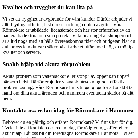
Kvalitet och trygghet du kan lita på
Vi vet att trygghet är avgörande för våra kunder. Därför erbjuder vi
alltid tydliga offerter, fasta priser och inga dolda avgifter. Våra
Rörmokare är utbildade, licensierade och har stor erfarenhet av att
hantera både stora och små projekt. Vi lämnar inget åt slumpen och
är alltid noga med att hålla överenskomna tider och budgetar. När du
anlitar oss kan du vara säker på att arbetet utförs med högsta möjliga
kvalitet och service.
Snabb hjälp vid akuta rörproblem
Akuta problem som vattenläckor eller stopp i avloppet kan uppstå
när som helst. Därför erbjuder vi snabb utryckning och effektiv
problemlösning. Våra Rörmokare finns tillgängliga för att snabbt ta
hand om dina akuta ärenden och minimera eventuella skador på ditt
hem.
Kontakta oss redan idag för Rörmokare i Hanmora
Behöver du en pålitlig och erfaren Rörmokare? Vi finns här för dig.
Tveka inte att kontakta oss redan idag för rådgivning, offert eller
akut hjälp. Låt oss bli din föredragna Rörmokare i Hanmora – vi ser