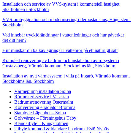
Installation och service av VVS-system i kommersiell fastighet,
Skärholmen i Stockholm
VVS-ombyggnation och modernisering i flerbostadshus, Hägersten i
Stockholm
Vad innebär tryckförändringar i vattenledningar och hur påverkar
det ditt hem?
Hur minskar du kalkavlagringar i vattenrör på ett naturligt sätt
Komplett renovering av badrum och installation av rörsystem i
Gustavsberg, Värmdö kommun, Stockholms län, Stockholm
Installation av nytt värmesystem i villa på Ingarö, Värmdö kommun,
Stockholms län, Stockholm
Värmepump installation Solna
Rörmokeri-service i Vasastan
Badrumsrenovering Östermalm
Konvertering elradiator Bromma
Stambyte Lägenhet – Solna
Golvvärme – Föreningshus Täby
Blandarbyte – Kungsholmen
Utbyte kommod & blandare i badrum. Estö Nynäs