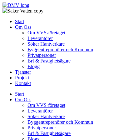
Skip
to
content
Start
Om Oss
Om VVS-företaget
Leverantörer
Söker Hantverkare
Byggentreprenörer och Kommun
Privatpersoner
Brf & Fastighetsägare
Blogg
Tjänster
Projekt
Kontakt
Start
Om Oss
Om VVS-företaget
Leverantörer
Söker Hantverkare
Byggentreprenörer och Kommun
Privatpersoner
Brf & Fastighetsägare
Blogg