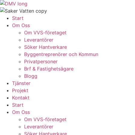
Skip
to
content
Start
Om Oss
Om VVS-företaget
Leverantörer
Söker Hantverkare
Byggentreprenörer och Kommun
Privatpersoner
Brf & Fastighetsägare
Blogg
Tjänster
Projekt
Kontakt
Start
Om Oss
Om VVS-företaget
Leverantörer
Söker Hantverkare