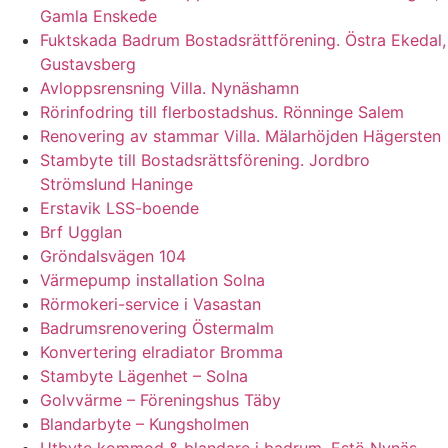
Gamla Enskede
Fuktskada Badrum Bostadsrättförening. Östra Ekedal,
Gustavsberg
Avloppsrensning Villa. Nynäshamn
Rörinfodring till flerbostadshus. Rönninge Salem
Renovering av stammar Villa. Mälarhöjden Hägersten
Stambyte till Bostadsrättsförening. Jordbro
Strömslund Haninge
Erstavik LSS-boende
Brf Ugglan
Gröndalsvägen 104
Värmepump installation Solna
Rörmokeri-service i Vasastan
Badrumsrenovering Östermalm
Konvertering elradiator Bromma
Stambyte Lägenhet – Solna
Golvvärme – Föreningshus Täby
Blandarbyte – Kungsholmen
Utbyte kommod & blandare i badrum. Estö Nynäs