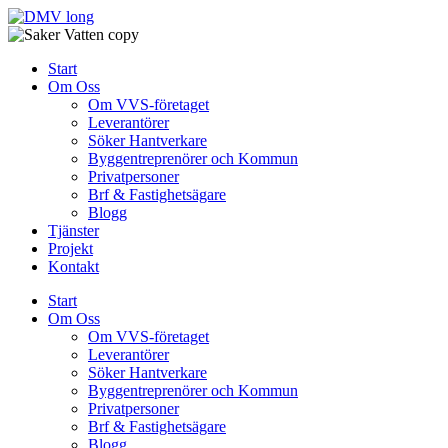
Skip
to
content
Start
Om Oss
Om VVS-företaget
Leverantörer
Söker Hantverkare
Byggentreprenörer och Kommun
Privatpersoner
Brf & Fastighetsägare
Blogg
Tjänster
Projekt
Kontakt
Start
Om Oss
Om VVS-företaget
Leverantörer
Söker Hantverkare
Byggentreprenörer och Kommun
Privatpersoner
Brf & Fastighetsägare
Blogg