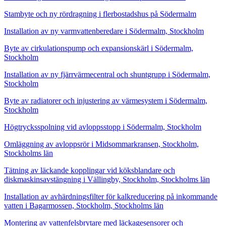
Stambyte och ny rördragning i flerbostadshus på Södermalm
Installation av ny varmvattenberedare i Södermalm, Stockholm
Byte av cirkulationspump och expansionskärl i Södermalm,
Stockholm
Installation av ny fjärrvärmecentral och shuntgrupp i Södermalm,
Stockholm
Byte av radiatorer och injustering av värmesystem i Södermalm,
Stockholm
Högtrycksspolning vid avloppsstopp i Södermalm, Stockholm
Omläggning av avloppsrör i Midsommarkransen, Stockholm,
Stockholms län
Tätning av läckande kopplingar vid köksblandare och
diskmaskinsavstängning i Vällingby, Stockholm, Stockholms län
Installation av avhärdningsfilter för kalkreducering på inkommande
vatten i Bagarmossen, Stockholm, Stockholms län
Montering av vattenfelsbrytare med läckagesensorer och