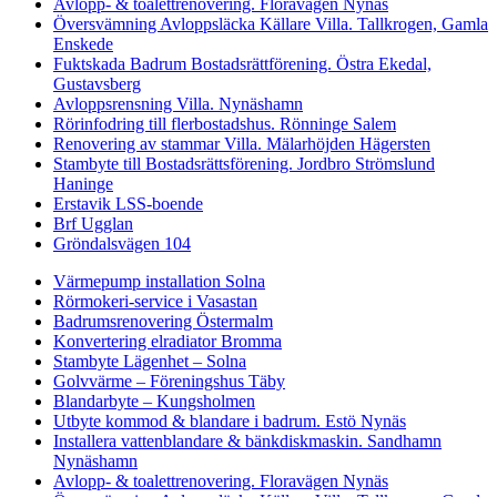
Avlopp- & toalettrenovering. Floravägen Nynäs
Översvämning Avloppsläcka Källare Villa. Tallkrogen, Gamla
Enskede
Fuktskada Badrum Bostadsrättförening. Östra Ekedal,
Gustavsberg
Avloppsrensning Villa. Nynäshamn
Rörinfodring till flerbostadshus. Rönninge Salem
Renovering av stammar Villa. Mälarhöjden Hägersten
Stambyte till Bostadsrättsförening. Jordbro Strömslund
Haninge
Erstavik LSS-boende
Brf Ugglan
Gröndalsvägen 104
Värmepump installation Solna
Rörmokeri-service i Vasastan
Badrumsrenovering Östermalm
Konvertering elradiator Bromma
Stambyte Lägenhet – Solna
Golvvärme – Föreningshus Täby
Blandarbyte – Kungsholmen
Utbyte kommod & blandare i badrum. Estö Nynäs
Installera vattenblandare & bänkdiskmaskin. Sandhamn
Nynäshamn
Avlopp- & toalettrenovering. Floravägen Nynäs