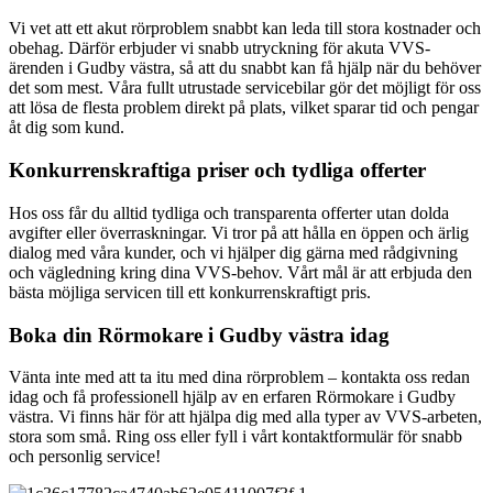
Vi vet att ett akut rörproblem snabbt kan leda till stora kostnader och
obehag. Därför erbjuder vi snabb utryckning för akuta VVS-
ärenden i Gudby västra, så att du snabbt kan få hjälp när du behöver
det som mest. Våra fullt utrustade servicebilar gör det möjligt för oss
att lösa de flesta problem direkt på plats, vilket sparar tid och pengar
åt dig som kund.
Konkurrenskraftiga priser och tydliga offerter
Hos oss får du alltid tydliga och transparenta offerter utan dolda
avgifter eller överraskningar. Vi tror på att hålla en öppen och ärlig
dialog med våra kunder, och vi hjälper dig gärna med rådgivning
och vägledning kring dina VVS-behov. Vårt mål är att erbjuda den
bästa möjliga servicen till ett konkurrenskraftigt pris.
Boka din Rörmokare i Gudby västra idag
Vänta inte med att ta itu med dina rörproblem – kontakta oss redan
idag och få professionell hjälp av en erfaren Rörmokare i Gudby
västra. Vi finns här för att hjälpa dig med alla typer av VVS-arbeten,
stora som små. Ring oss eller fyll i vårt kontaktformulär för snabb
och personlig service!