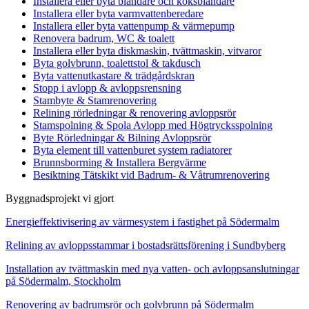
Installera eller byta blandare och köksblandare
Installera eller byta varmvattenberedare
Installera eller byta vattenpump & värmepump
Renovera badrum, WC & toalett
Installera eller byta diskmaskin, tvättmaskin, vitvaror
Byta golvbrunn, toalettstol & takdusch
Byta vattenutkastare & trädgårdskran
Stopp i avlopp & avloppsrensning
Stambyte & Stamrenovering
Relining rörledningar & renovering avloppsrör
Stamspolning & Spola Avlopp med Högtrycksspolning
Byte Rörledningar & Bilning Avloppsrör
Byta element till vattenburet system radiatorer
Brunnsborrning & Installera Bergvärme
Besiktning Tätskikt vid Badrum- & Våtrumrenovering
Byggnadsprojekt vi gjort
Energieffektivisering av värmesystem i fastighet på Södermalm
Relining av avloppsstammar i bostadsrättsförening i Sundbyberg
Installation av tvättmaskin med nya vatten- och avloppsanslutningar
på Södermalm, Stockholm
Renovering av badrumsrör och golvbrunn på Södermalm