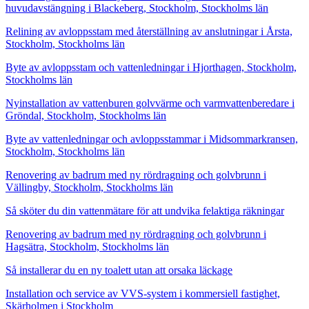
huvudavstängning i Blackeberg, Stockholm, Stockholms län
Relining av avloppsstam med återställning av anslutningar i Årsta,
Stockholm, Stockholms län
Byte av avloppsstam och vattenledningar i Hjorthagen, Stockholm,
Stockholms län
Nyinstallation av vattenburen golvvärme och varmvattenberedare i
Gröndal, Stockholm, Stockholms län
Byte av vattenledningar och avloppsstammar i Midsommarkransen,
Stockholm, Stockholms län
Renovering av badrum med ny rördragning och golvbrunn i
Vällingby, Stockholm, Stockholms län
Så sköter du din vattenmätare för att undvika felaktiga räkningar
Renovering av badrum med ny rördragning och golvbrunn i
Hagsätra, Stockholm, Stockholms län
Så installerar du en ny toalett utan att orsaka läckage
Installation och service av VVS-system i kommersiell fastighet,
Skärholmen i Stockholm