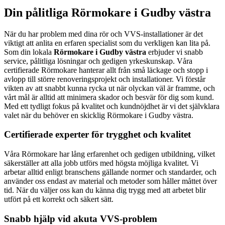
Din pålitliga Rörmokare i Gudby västra
När du har problem med dina rör och VVS-installationer är det
viktigt att anlita en erfaren specialist som du verkligen kan lita på.
Som din lokala
Rörmokare i Gudby västra
erbjuder vi snabb
service, pålitliga lösningar och gedigen yrkeskunskap. Våra
certifierade Rörmokare hanterar allt från små läckage och stopp i
avlopp till större renoveringsprojekt och installationer. Vi förstår
vikten av att snabbt kunna rycka ut när olyckan väl är framme, och
vårt mål är alltid att minimera skador och besvär för dig som kund.
Med ett tydligt fokus på kvalitet och kundnöjdhet är vi det självklara
valet när du behöver en skicklig Rörmokare i Gudby västra.
Certifierade experter för trygghet och kvalitet
Våra Rörmokare har lång erfarenhet och gedigen utbildning, vilket
säkerställer att alla jobb utförs med högsta möjliga kvalitet. Vi
arbetar alltid enligt branschens gällande normer och standarder, och
använder oss endast av material och metoder som håller måttet över
tid. När du väljer oss kan du känna dig trygg med att arbetet blir
utfört på ett korrekt och säkert sätt.
Snabb hjälp vid akuta VVS-problem