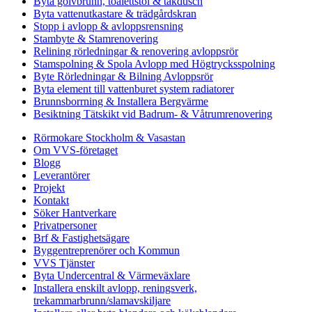
Byta golvbrunn, toalettstol & takdusch
Byta vattenutkastare & trädgårdskran
Stopp i avlopp & avloppsrensning
Stambyte & Stamrenovering
Relining rörledningar & renovering avloppsrör
Stamspolning & Spola Avlopp med Högtrycksspolning
Byte Rörledningar & Bilning Avloppsrör
Byta element till vattenburet system radiatorer
Brunnsborrning & Installera Bergvärme
Besiktning Tätskikt vid Badrum- & Våtrumrenovering
Rörmokare Stockholm & Vasastan
Om VVS-företaget
Blogg
Leverantörer
Projekt
Kontakt
Söker Hantverkare
Privatpersoner
Brf & Fastighetsägare
Byggentreprenörer och Kommun
VVS Tjänster
Byta Undercentral & Värmeväxlare
Installera enskilt avlopp, reningsverk,
trekammarbrunn/slamavskiljare