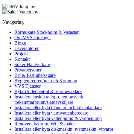
Navigering
Rörmokare Stockholm & Vasastan
Om VVS-företaget
Blogg
Leverantörer
Projekt
Kontakt
Söker Hantverkare
Privatpersoner
Brf & Fastighetsägare
Byggentreprenörer och Kommun
VVS Tjänster
Byta Undercentral & Värmeväxlare
Installera enskilt avlopp, reningsverk,
trekammarbrunn/slamavskiljare
Installera eller byta blandare och köksblandare
Installera eller byta varmvattenberedare
Installera eller byta vattenpump & värmepump
Renovera badrum, WC & toalett
Installera eller byta diskmaskin, tvättmaskin, vitvaror