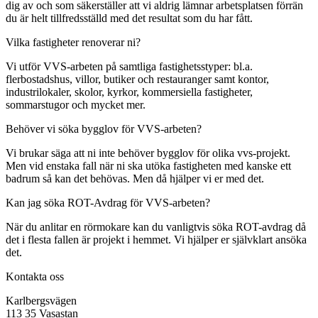
dig av och som säkerställer att vi aldrig lämnar arbetsplatsen förrän
du är helt tillfredsställd med det resultat som du har fått.
Vilka fastigheter renoverar ni?
Vi utför VVS-arbeten på samtliga fastighetsstyper: bl.a.
flerbostadshus, villor, butiker och restauranger samt kontor,
industrilokaler, skolor, kyrkor, kommersiella fastigheter,
sommarstugor och mycket mer.
Behöver vi söka bygglov för VVS-arbeten?
Vi brukar säga att ni inte behöver bygglov för olika vvs-projekt.
Men vid enstaka fall när ni ska utöka fastigheten med kanske ett
badrum så kan det behövas. Men då hjälper vi er med det.
Kan jag söka ROT-Avdrag för VVS-arbeten?
När du anlitar en rörmokare kan du vanligtvis söka ROT-avdrag då
det i flesta fallen är projekt i hemmet. Vi hjälper er självklart ansöka
det.
Kontakta oss
Karlbergsvägen
113 35 Vasastan