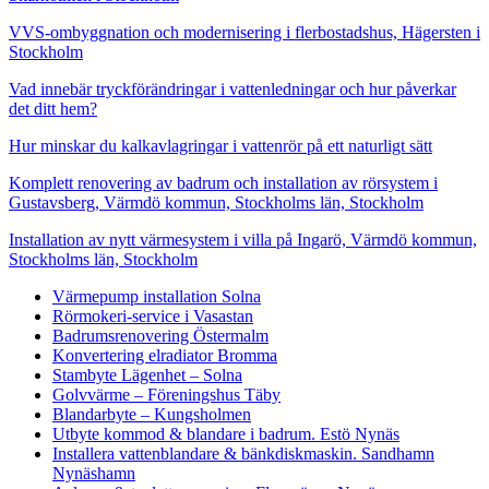
VVS-ombyggnation och modernisering i flerbostadshus, Hägersten i
Stockholm
Vad innebär tryckförändringar i vattenledningar och hur påverkar
det ditt hem?
Hur minskar du kalkavlagringar i vattenrör på ett naturligt sätt
Komplett renovering av badrum och installation av rörsystem i
Gustavsberg, Värmdö kommun, Stockholms län, Stockholm
Installation av nytt värmesystem i villa på Ingarö, Värmdö kommun,
Stockholms län, Stockholm
Värmepump installation Solna
Rörmokeri-service i Vasastan
Badrumsrenovering Östermalm
Konvertering elradiator Bromma
Stambyte Lägenhet – Solna
Golvvärme – Föreningshus Täby
Blandarbyte – Kungsholmen
Utbyte kommod & blandare i badrum. Estö Nynäs
Installera vattenblandare & bänkdiskmaskin. Sandhamn
Nynäshamn