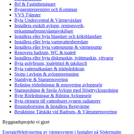
Brf & Fastighetsägare
Byggentreprenörer och Kommun
VVS Tjänster
Byta Undercentral & Värmeväxlare
Installera enskilt avlopp, reningsverk,
trekammarbrunn/slamavskiljare
Installera eller byta blandare och köksblandare
Installera eller byta varmvattenberedare
Installera eller byta vattenpump & värmepump
Renovera badrum, WC & toalett
Installera eller byta diskmaskin, tvättmaskin, vitvaror
Byta golvbrunn, toalettstol & takdusch
Byta vattenutkastare & trädgårdskran
Stopp i avlopp & avloppsrensning
Stambyte & Stamrenovering
Relining rörledningar & renovering avloppsrör
Stamspolning & Spola Avlopp med Högtrycksspolning
Byte Rörledningar & Bilning Avloppsrör
Byta element till vattenburet system radiatorer
Brunnsborrning & Installera Bergvärme
Besiktning Tätskikt vid Badrum- & Våtrumrenovering
Byggnadsprojekt vi gjort
Energieffektivisering av värmesystem i fastighet på Södermalm