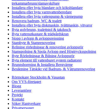
trekammarbrunn/slamavskiljare
Installera eller byta blandare och köksblandare
Installera eller byta varmvattenberedare
Installera eller byta vattenpump & värmepump
Renovera badrum, WC & toalett
Installera eller byta diskmaskin, tvättmaskin, vitvaror
Byta golvbrunn, toalettstol & takdusch
Byta vattenutkastare & trädgårdskran
Stopp i avlopp & avloppsrensning
Stambyte & Stamrenovering
Relining rörledningar & renovering avloppsrör
Stamspolning & Spola Avlopp med Högtrycksspolning
Byte Rörledningar & Bilning Avloppsrör
Byta element till vattenburet system radiatorer
Brunnsborrning & Installera Bergvärme
Besiktning Tätskikt vid Badrum- & Våtrumrenovering
Rörmokare Stockholm & Vasastan
Om VVS-företaget
Blogg
Leverantörer
Projekt
Kontakt
Söker Hantverkare
Privatpersoner