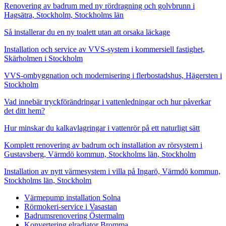
Renovering av badrum med ny rördragning och golvbrunn i
Hagsätra, Stockholm, Stockholms län
Så installerar du en ny toalett utan att orsaka läckage
Installation och service av VVS-system i kommersiell fastighet,
Skärholmen i Stockholm
VVS-ombyggnation och modernisering i flerbostadshus, Hägersten i
Stockholm
Vad innebär tryckförändringar i vattenledningar och hur påverkar
det ditt hem?
Hur minskar du kalkavlagringar i vattenrör på ett naturligt sätt
Komplett renovering av badrum och installation av rörsystem i
Gustavsberg, Värmdö kommun, Stockholms län, Stockholm
Installation av nytt värmesystem i villa på Ingarö, Värmdö kommun,
Stockholms län, Stockholm
Värmepump installation Solna
Rörmokeri-service i Vasastan
Badrumsrenovering Östermalm
Konvertering elradiator Bromma