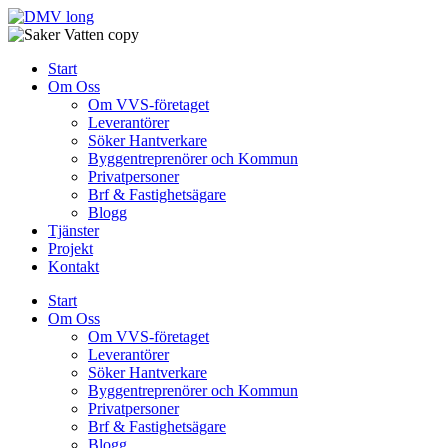
Skip
to
content
Start
Om Oss
Om VVS-företaget
Leverantörer
Söker Hantverkare
Byggentreprenörer och Kommun
Privatpersoner
Brf & Fastighetsägare
Blogg
Tjänster
Projekt
Kontakt
Start
Om Oss
Om VVS-företaget
Leverantörer
Söker Hantverkare
Byggentreprenörer och Kommun
Privatpersoner
Brf & Fastighetsägare
Blogg