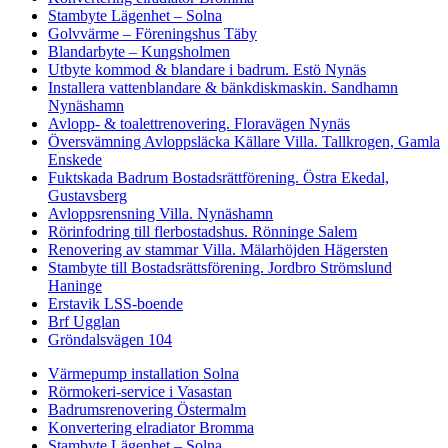
Stambyte Lägenhet – Solna
Golvvärme – Föreningshus Täby
Blandarbyte – Kungsholmen
Utbyte kommod & blandare i badrum. Estö Nynäs
Installera vattenblandare & bänkdiskmaskin. Sandhamn
Nynäshamn
Avlopp- & toalettrenovering. Floravägen Nynäs
Översvämning Avloppsläcka Källare Villa. Tallkrogen, Gamla
Enskede
Fuktskada Badrum Bostadsrättförening. Östra Ekedal,
Gustavsberg
Avloppsrensning Villa. Nynäshamn
Rörinfodring till flerbostadshus. Rönninge Salem
Renovering av stammar Villa. Mälarhöjden Hägersten
Stambyte till Bostadsrättsförening. Jordbro Strömslund
Haninge
Erstavik LSS-boende
Brf Ugglan
Gröndalsvägen 104
Värmepump installation Solna
Rörmokeri-service i Vasastan
Badrumsrenovering Östermalm
Konvertering elradiator Bromma
Stambyte Lägenhet – Solna