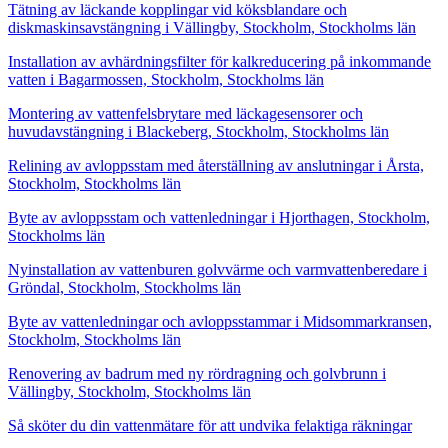
Tätning av läckande kopplingar vid köksblandare och
diskmaskinsavstängning i Vällingby, Stockholm, Stockholms län
Installation av avhärdningsfilter för kalkreducering på inkommande
vatten i Bagarmossen, Stockholm, Stockholms län
Montering av vattenfelsbrytare med läckagesensorer och
huvudavstängning i Blackeberg, Stockholm, Stockholms län
Relining av avloppsstam med återställning av anslutningar i Årsta,
Stockholm, Stockholms län
Byte av avloppsstam och vattenledningar i Hjorthagen, Stockholm,
Stockholms län
Nyinstallation av vattenburen golvvärme och varmvattenberedare i
Gröndal, Stockholm, Stockholms län
Byte av vattenledningar och avloppsstammar i Midsommarkransen,
Stockholm, Stockholms län
Renovering av badrum med ny rördragning och golvbrunn i
Vällingby, Stockholm, Stockholms län
Så sköter du din vattenmätare för att undvika felaktiga räkningar