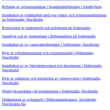
Relining av avloppsstammar i bostadsrättsförening i Sundbyberg
Installation av tvättmaskin med nya vatten- och avloppsanslutningar
på Södermalm, Stockholm
Renovering av badrumsrör och golvbrunn på Södermalm
Stambyte och ny rördragning i flerbostadshus på Södermalm
Installation av ny varmvattenberedare i Södermalm, Stockholm
Byte av cirkulationspump och expansionskärl i Södermalm,
Stockholm
Installation av ny fjärrvärmecentral och shuntgrupp i Södermalm,
Stockholm
Byte av radiatorer och injustering av värmesystem i Södermalm,
Stockholm
Högtrycksspolning vid avloppsstopp i Södermalm, Stockholm
Omläggning av avloppsrör i Midsommarkransen, Stockholm,
Stockholms län