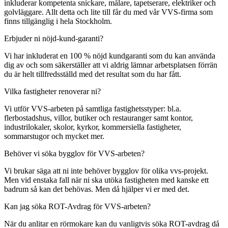
inkluderar kompetenta snickare, målare, tapetserare, elektriker och
golvläggare. Allt detta och lite till får du med vår VVS-firma som
finns tillgänglig i hela Stockholm.
Erbjuder ni nöjd-kund-garanti?
Vi har inkluderat en 100 % nöjd kundgaranti som du kan använda
dig av och som säkerställer att vi aldrig lämnar arbetsplatsen förrän
du är helt tillfredsställd med det resultat som du har fått.
Vilka fastigheter renoverar ni?
Vi utför VVS-arbeten på samtliga fastighetsstyper: bl.a.
flerbostadshus, villor, butiker och restauranger samt kontor,
industrilokaler, skolor, kyrkor, kommersiella fastigheter,
sommarstugor och mycket mer.
Behöver vi söka bygglov för VVS-arbeten?
Vi brukar säga att ni inte behöver bygglov för olika vvs-projekt.
Men vid enstaka fall när ni ska utöka fastigheten med kanske ett
badrum så kan det behövas. Men då hjälper vi er med det.
Kan jag söka ROT-Avdrag för VVS-arbeten?
När du anlitar en rörmokare kan du vanligtvis söka ROT-avdrag då