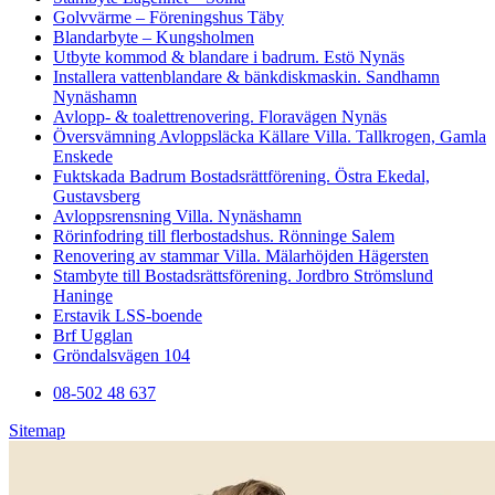
Golvvärme – Föreningshus Täby
Blandarbyte – Kungsholmen
Utbyte kommod & blandare i badrum. Estö Nynäs
Installera vattenblandare & bänkdiskmaskin. Sandhamn
Nynäshamn
Avlopp- & toalettrenovering. Floravägen Nynäs
Översvämning Avloppsläcka Källare Villa. Tallkrogen, Gamla
Enskede
Fuktskada Badrum Bostadsrättförening. Östra Ekedal,
Gustavsberg
Avloppsrensning Villa. Nynäshamn
Rörinfodring till flerbostadshus. Rönninge Salem
Renovering av stammar Villa. Mälarhöjden Hägersten
Stambyte till Bostadsrättsförening. Jordbro Strömslund
Haninge
Erstavik LSS-boende
Brf Ugglan
Gröndalsvägen 104
08-502 48 637
Sitemap