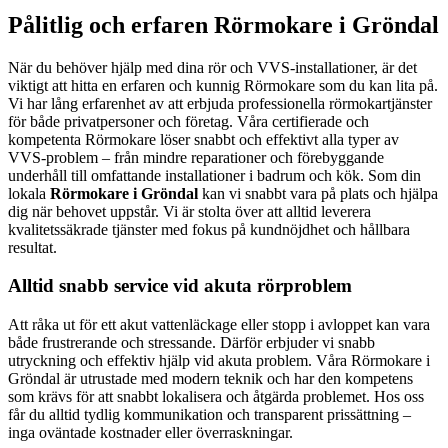
Pålitlig och erfaren Rörmokare i Gröndal
När du behöver hjälp med dina rör och VVS-installationer, är det
viktigt att hitta en erfaren och kunnig Rörmokare som du kan lita på.
Vi har lång erfarenhet av att erbjuda professionella rörmokartjänster
för både privatpersoner och företag. Våra certifierade och
kompetenta Rörmokare löser snabbt och effektivt alla typer av
VVS-problem – från mindre reparationer och förebyggande
underhåll till omfattande installationer i badrum och kök. Som din
lokala
Rörmokare i Gröndal
kan vi snabbt vara på plats och hjälpa
dig när behovet uppstår. Vi är stolta över att alltid leverera
kvalitetssäkrade tjänster med fokus på kundnöjdhet och hållbara
resultat.
Alltid snabb service vid akuta rörproblem
Att råka ut för ett akut vattenläckage eller stopp i avloppet kan vara
både frustrerande och stressande. Därför erbjuder vi snabb
utryckning och effektiv hjälp vid akuta problem. Våra Rörmokare i
Gröndal är utrustade med modern teknik och har den kompetens
som krävs för att snabbt lokalisera och åtgärda problemet. Hos oss
får du alltid tydlig kommunikation och transparent prissättning –
inga oväntade kostnader eller överraskningar.