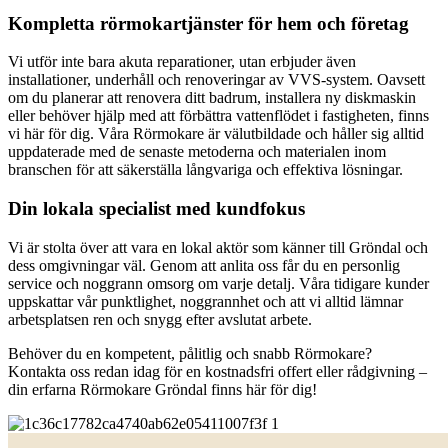
Kompletta rörmokartjänster för hem och företag
Vi utför inte bara akuta reparationer, utan erbjuder även
installationer, underhåll och renoveringar av VVS-system. Oavsett
om du planerar att renovera ditt badrum, installera ny diskmaskin
eller behöver hjälp med att förbättra vattenflödet i fastigheten, finns
vi här för dig. Våra Rörmokare är välutbildade och håller sig alltid
uppdaterade med de senaste metoderna och materialen inom
branschen för att säkerställa långvariga och effektiva lösningar.
Din lokala specialist med kundfokus
Vi är stolta över att vara en lokal aktör som känner till Gröndal och
dess omgivningar väl. Genom att anlita oss får du en personlig
service och noggrann omsorg om varje detalj. Våra tidigare kunder
uppskattar vår punktlighet, noggrannhet och att vi alltid lämnar
arbetsplatsen ren och snygg efter avslutat arbete.
Behöver du en kompetent, pålitlig och snabb Rörmokare?
Kontakta oss redan idag för en kostnadsfri offert eller rådgivning –
din erfarna Rörmokare Gröndal finns här för dig!