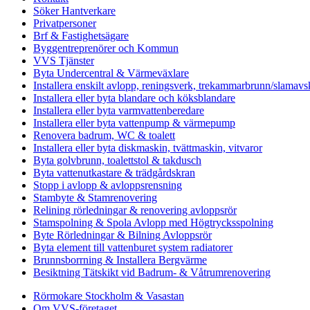
Söker Hantverkare
Privatpersoner
Brf & Fastighetsägare
Byggentreprenörer och Kommun
VVS Tjänster
Byta Undercentral & Värmeväxlare
Installera enskilt avlopp, reningsverk, trekammarbrunn/slamavsk
Installera eller byta blandare och köksblandare
Installera eller byta varmvattenberedare
Installera eller byta vattenpump & värmepump
Renovera badrum, WC & toalett
Installera eller byta diskmaskin, tvättmaskin, vitvaror
Byta golvbrunn, toalettstol & takdusch
Byta vattenutkastare & trädgårdskran
Stopp i avlopp & avloppsrensning
Stambyte & Stamrenovering
Relining rörledningar & renovering avloppsrör
Stamspolning & Spola Avlopp med Högtrycksspolning
Byte Rörledningar & Bilning Avloppsrör
Byta element till vattenburet system radiatorer
Brunnsborrning & Installera Bergvärme
Besiktning Tätskikt vid Badrum- & Våtrumrenovering
Rörmokare Stockholm & Vasastan
Om VVS-företaget