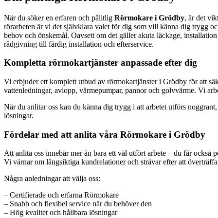
När du söker en erfaren och pålitlig
Rörmokare i Grödby
, är det vi
rörarbeten är vi det självklara valet för dig som vill känna dig trygg
behov och önskemål. Oavsett om det gäller akuta läckage, installation av
rådgivning till färdig installation och efterservice.
Kompletta rörmokartjänster anpassade efter dig
Vi erbjuder ett komplett utbud av rörmokartjänster i Grödby för att säke
vattenledningar, avlopp, värmepumpar, pannor och golvvärme. Vi arbetar
När du anlitar oss kan du känna dig trygg i att arbetet utförs noggra
lösningar.
Fördelar med att anlita våra Rörmokare i Grödby
Att anlita oss innebär mer än bara ett väl utfört arbete – du får också p
Vi värnar om långsiktiga kundrelationer och strävar efter att överträffa
Några anledningar att välja oss:
– Certifierade och erfarna Rörmokare
– Snabb och flexibel service när du behöver den
– Hög kvalitet och hållbara lösningar