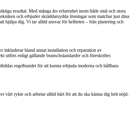
ångsiktiga resultat. Med många års erfarenhet inom både små och stora
te tekniken och erbjuder skräddarsydda lösningar som matchar just dina
tt hjälpa dig. Vi tar alltid ansvar för helheten – från planering och
er inkluderar bland annat installation och reparation av
t utförs enligt gällande branschstandarder och föreskrifter.
utbildas regelbundet för att kunna erbjuda moderna och hållbara
er vårt rykte och arbetar alltid hårt för att du ska känna dig helt nöjd.