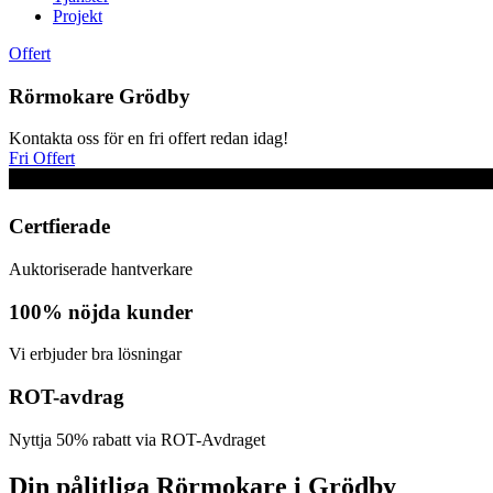
Projekt
Offert
Rörmokare Grödby
Kontakta oss för en fri offert redan idag!
Fri Offert
Certfierade
Auktoriserade hantverkare
100% nöjda kunder
Vi erbjuder bra lösningar
ROT-avdrag
Nyttja 50% rabatt via ROT-Avdraget
Din pålitliga Rörmokare i Grödby