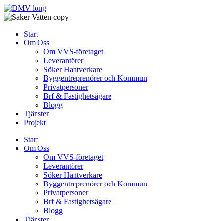
Skip
to
content
Start
Om Oss
Om VVS-företaget
Leverantörer
Söker Hantverkare
Byggentreprenörer och Kommun
Privatpersoner
Brf & Fastighetsägare
Blogg
Tjänster
Projekt
Start
Om Oss
Om VVS-företaget
Leverantörer
Söker Hantverkare
Byggentreprenörer och Kommun
Privatpersoner
Brf & Fastighetsägare
Blogg
Tjänster