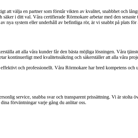
ktigt att välja en partner som förstår vikten av kvalitet, snabbhet och l
 och säker i ditt val. Våra certifierade Rörmokare arbetar med den senas
 nya system eller underhåll av befintliga rör, är vi snabbt på plats för a
rställa att alla våra kunder får den bästa möjliga lösningen. Våra tjänst
 kontinuerligt med kvalitetssäkring och säkerställer att alla våra projek
nt, effektivt och professionellt. Våra Rörmokare har bred kompetens och 
ersonlig service, snabba svar och transparent prissättning. Vi är stolta öv
 dina förväntningar varje gång du anlitar oss.