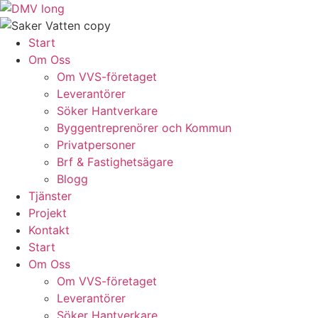
Skip
to
content
Start
Om Oss
Om VVS-företaget
Leverantörer
Söker Hantverkare
Byggentreprenörer och Kommun
Privatpersoner
Brf & Fastighetsägare
Blogg
Tjänster
Projekt
Kontakt
Start
Om Oss
Om VVS-företaget
Leverantörer
Söker Hantverkare