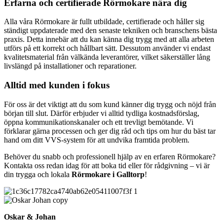
Erfarna och certifierade Rörmokare nära dig
Alla våra Rörmokare är fullt utbildade, certifierade och håller sig
ständigt uppdaterade med den senaste tekniken och branschens bästa
praxis. Detta innebär att du kan känna dig trygg med att alla arbeten
utförs på ett korrekt och hållbart sätt. Dessutom använder vi endast
kvalitetsmaterial från välkända leverantörer, vilket säkerställer lång
livslängd på installationer och reparationer.
Alltid med kunden i fokus
För oss är det viktigt att du som kund känner dig trygg och nöjd från
början till slut. Därför erbjuder vi alltid tydliga kostnadsförslag,
öppna kommunikationskanaler och ett trevligt bemötande. Vi
förklarar gärna processen och ger dig råd och tips om hur du bäst tar
hand om ditt VVS-system för att undvika framtida problem.
Behöver du snabb och professionell hjälp av en erfaren Rörmokare?
Kontakta oss redan idag för att boka tid eller för rådgivning – vi är
din trygga och lokala
Rörmokare i Galltorp
!
Oskar & Johan