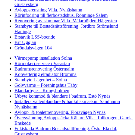
Gustavsberg
Avloppsrensning Villa. Nynäshamn
Rörinfodring till flerbostadshus. Rönninge Salem
Renovering av stammar Villa. Mälarhöjden Hägersten
Stambyte till Bostadsrättsförening. Jordbro Strömslund
Haninge
Erstavik LSS-boende
Brf Ugglan
Gröndalsvägen 104
Värmepump installation Solna
Rörmokeri-service i Vasastan
Badrumsrenovering Östermalm
Konvertering elradiator Bromma
Stambyte Lägenhet – Solna
Golvvärme – Föreningshus Täby
Blandarbyte – Kungsholmen
Utbyte kommod & blandare i badrum. Estö Nynäs
Installera vattenblandare & bänkdiskmaskin. Sandhamn
Nynäshamn
Avlopp- & toalettrenovering. Floravägen Nynäs
Översvämning Avloppsläcka Källare Villa. Tallkrogen, Gamla
Enskede
Fuktskada Badrum Bostadsrättförening. Östra Ekedal,
Gustavsberg