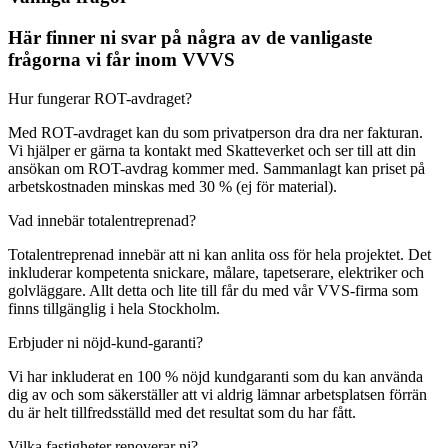
Här finner ni svar på några av de vanligaste
frågorna vi får inom VVVS
Hur fungerar ROT-avdraget?
Med ROT-avdraget kan du som privatperson dra dra ner fakturan.
Vi hjälper er gärna ta kontakt med Skatteverket och ser till att din
ansökan om ROT-avdrag kommer med. Sammanlagt kan priset på
arbetskostnaden minskas med 30 % (ej för material).
Vad innebär totalentreprenad?
Totalentreprenad innebär att ni kan anlita oss för hela projektet. Det
inkluderar kompetenta snickare, målare, tapetserare, elektriker och
golvläggare. Allt detta och lite till får du med vår VVS-firma som
finns tillgänglig i hela Stockholm.
Erbjuder ni nöjd-kund-garanti?
Vi har inkluderat en 100 % nöjd kundgaranti som du kan använda
dig av och som säkerställer att vi aldrig lämnar arbetsplatsen förrän
du är helt tillfredsställd med det resultat som du har fått.
Vilka fastigheter renoverar ni?