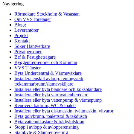
Navigering
Rörmokare Stockholm & Vasastan
Om VVS-företaget
Blogg
Leverantörer
Projekt
Kontakt
Söker Hantverkare
Privatpersoner
Brf & Fastighetsägare
Byggentreprenörer och Kommun
VVS Tjänster
Byta Undercentral & Värmeväxlare
Installera enskilt avlopp, reningsverk,
trekammarbrunn/slamavskiljare
Installera eller byta blandare och köksblandare
Installera eller byta varmvattenberedare
Installera eller byta vattenpump & värmepump
Renovera badrum, WC & toalett
Installera eller byta diskmaskin, tvättmaskin, vitvaror
Byta golvbrunn, toalettstol & takdusch
Byta vattenutkastare & trädgårdskran
Stopp i avlopp & avloppsrensning
Stambyte & Stamrenovering