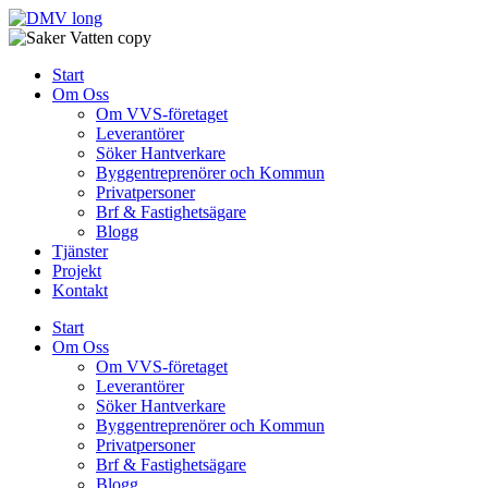
Skip
to
content
Start
Om Oss
Om VVS-företaget
Leverantörer
Söker Hantverkare
Byggentreprenörer och Kommun
Privatpersoner
Brf & Fastighetsägare
Blogg
Tjänster
Projekt
Kontakt
Start
Om Oss
Om VVS-företaget
Leverantörer
Söker Hantverkare
Byggentreprenörer och Kommun
Privatpersoner
Brf & Fastighetsägare
Blogg