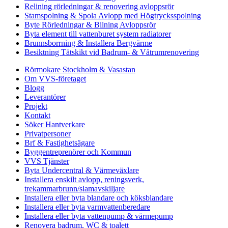
Relining rörledningar & renovering avloppsrör
Stamspolning & Spola Avlopp med Högtrycksspolning
Byte Rörledningar & Bilning Avloppsrör
Byta element till vattenburet system radiatorer
Brunnsborrning & Installera Bergvärme
Besiktning Tätskikt vid Badrum- & Våtrumrenovering
Rörmokare Stockholm & Vasastan
Om VVS-företaget
Blogg
Leverantörer
Projekt
Kontakt
Söker Hantverkare
Privatpersoner
Brf & Fastighetsägare
Byggentreprenörer och Kommun
VVS Tjänster
Byta Undercentral & Värmeväxlare
Installera enskilt avlopp, reningsverk,
trekammarbrunn/slamavskiljare
Installera eller byta blandare och köksblandare
Installera eller byta varmvattenberedare
Installera eller byta vattenpump & värmepump
Renovera badrum, WC & toalett