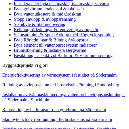
Installera eller byta diskmaskin, tvättmaskin, vitvaror
Byta golvbrunn, toalettstol & takdusch
Byta vattenutkastare & trädgårdskran
Stopp i avlopp & avloppsrensning
Stambyte & Stamrenovering
Relining rörledningar & renovering avloppsrör
Stamspolning & Spola Avlopp med Högtrycksspolning
Byte Rörledningar & Bilning Avloppsrör
Byta element till vattenburet system radiatorer
Brunnsborrning & Installera Bergvärme
Besiktning Tätskikt vid Badrum- & Våtrumrenovering
Byggnadsprojekt vi gjort
Energieffektivisering av värmesystem i fastighet på Södermalm
Relining av avloppsstammar i bostadsrättsförening i Sundbyberg
Installation av tvättmaskin med nya vatten- och avloppsanslutningar
på Södermalm, Stockholm
Renovering av badrumsrör och golvbrunn på Södermalm
Stambyte och ny rördragning i flerbostadshus på Södermalm