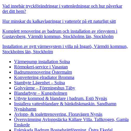
Vad innebär tryckförändringar i vattenledningar och hur påverkar
det ditt hem?
Hur minskar du kalkavlagringar i vattenrör på ett naturligt sätt
Komplett renovering av badrum och installation av rörsystem i
Gustavsberg, Värmdö kommun, Stockholms län, Stockholm
Installation av nytt värmesystem i villa på Ingarö, Värmdö kommun,
Stockholms län, Stockholm
Värmepump installation Solna
Rörmokeri-service i Vasastan
Badrumsrenovering Östermalm
Konvertering elradiator Bromma
Stambyte Lägenhet – Solna
Golvvärme – Föreningshus Täby
Blandarbyte – Kungsholmen
Utbyte kommod & blandare i badrum. Estö Nynäs
Installera vattenblandare & bänkdiskmaskin. Sandhamn
Nynäshamn
Avlopp- & toalettrenovering. Floravägen Nynäs
Översvämning Avloppsläcka Källare Villa. Tallkrogen, Gamla
Enskede
Fuktskada Badrum Bostadsrättförening. Östra Ekedal,