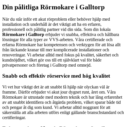
Din pålitliga Rörmokare i Galltorp
När du står inför ett akut rörproblem eller behöver hjälp med
installation och underhåll är det viktigt att ha en erfaren,
professionell och pålitlig partner vid din sida. Som din lokala
Rörmokare i Galltorp
erbjuder vi snabba, effektiva och hållbara
lösningar för alla typer av VVS-arbeten. Våra certifierade och
erfarna Rörmokare har kompetensen och verktygen för att lösa allt
från läckande kranar till mer komplicerade installationer och
renoveringar. Vi arbetar alltid med fokus på kvalitet, säkerhet och
kundnöjdhet, vilket gör oss till ett självklart val för både
privatpersoner och företag i Galltorp med omnejd.
Snabb och effektiv rörservice med hög kvalitet
Vi vet hur viktigt det är att snabbt få hjälp när olyckan väl är
framme. Därför erbjuder vi akut jour dygnet runt, året om. Våra
Rörmokare är utrustade med modern teknik och har lång erfarenhet
av att snabbt identifiera och åtgärda problem, vilket sparar både tid
och pengar åt dig som kund. Vi arbetar alltid noggrant för att
säkerställa att alla arbeten utförs enligt gällande branschstandard och
certifieringar.