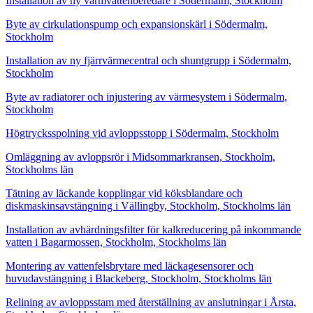
Installation av ny varmvattenberedare i Södermalm, Stockholm
Byte av cirkulationspump och expansionskärl i Södermalm,
Stockholm
Installation av ny fjärrvärmecentral och shuntgrupp i Södermalm,
Stockholm
Byte av radiatorer och injustering av värmesystem i Södermalm,
Stockholm
Högtrycksspolning vid avloppsstopp i Södermalm, Stockholm
Omläggning av avloppsrör i Midsommarkransen, Stockholm,
Stockholms län
Tätning av läckande kopplingar vid köksblandare och
diskmaskinsavstängning i Vällingby, Stockholm, Stockholms län
Installation av avhärdningsfilter för kalkreducering på inkommande
vatten i Bagarmossen, Stockholm, Stockholms län
Montering av vattenfelsbrytare med läckagesensorer och
huvudavstängning i Blackeberg, Stockholm, Stockholms län
Relining av avloppsstam med återställning av anslutningar i Årsta,