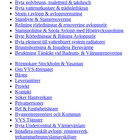
Byta golvbrunn, toalettstol & takdusch
Byta vattenutkastare & trädgårdskran
Stopp i avlopp & avloppsrensning
Stambyte & Stamrenovering
Relining rörledningar & renovering avloppsrör
Stamspolning & Spola Avlopp med Högtrycksspolning
Byte Rörledningar & Bilning Avloppsrör
Byta element till vattenburet system radiatorer
Brunnsborrning & Installera Bergvärme
Besiktning Tätskikt vid Badrum- & Våtrumrenovering
Rörmokare Stockholm & Vasastan
Om VVS-företaget
Blogg
Leverantörer
Projekt
Kontakt
Söker Hantverkare
Privatpersoner
Brf & Fastighetsägare
Byggentreprenörer och Kommun
VVS Tjänster
Byta Undercentral & Värmeväxlare
Installera enskilt avlopp, reningsverk,
trekammarbrunn/slamavskiljare