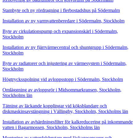
Stambyte och ny rördragning i flerbostadshus på Södermalm
Installation av ny varmvattenberedare i Södermalm, Stockholm
Byte av cirkulationspump och expansionskärl i Södermalm,
Stockholm
Installation av ny fjärrvärmecentral och shuntgrupp i Södermalm,
Stockholm
Byte av radiatorer och injustering av värmesystem i Södermalm,
Stockholm
Högtrycksspolning vid avloppsstopp i Södermalm, Stockholm
Omläggning av avloppsrör i Midsommarkransen, Stockholm,
Stockholms län
Tätning av läckande kopplingar vid köksblandare och
diskmaskinsavstängning i Vällingby, Stockholm, Stockholms län
Installation av avhärdningsfilter för kalkreducering på inkommande
vatten i Bagarmossen, Stockholm, Stockholms län
Montering av vattenfelsbrytare med läckagesensorer och