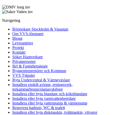
Navigering
Rörmokare Stockholm & Vasastan
Om VVS-företaget
Blogg
Leverantörer
Projekt
Kontakt
Söker Hantverkare
Privatpersoner
Brf & Fastighetsägare
Byggentreprenörer och Kommun
VVS Tjänster
Byta Undercentral & Värmeväxlare
Installera enskilt avlopp, reningsverk,
trekammarbrunn/slamavskiljare
Installera eller byta blandare och köksblandare
Installera eller byta varmvattenberedare
Installera eller byta vattenpump & värmepump
Renovera badrum, WC & toalett
Installera eller byta diskmaskin, tvättmaskin, vitvaror