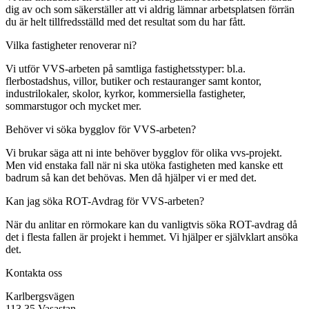
dig av och som säkerställer att vi aldrig lämnar arbetsplatsen förrän
du är helt tillfredsställd med det resultat som du har fått.
Vilka fastigheter renoverar ni?
Vi utför VVS-arbeten på samtliga fastighetsstyper: bl.a.
flerbostadshus, villor, butiker och restauranger samt kontor,
industrilokaler, skolor, kyrkor, kommersiella fastigheter,
sommarstugor och mycket mer.
Behöver vi söka bygglov för VVS-arbeten?
Vi brukar säga att ni inte behöver bygglov för olika vvs-projekt.
Men vid enstaka fall när ni ska utöka fastigheten med kanske ett
badrum så kan det behövas. Men då hjälper vi er med det.
Kan jag söka ROT-Avdrag för VVS-arbeten?
När du anlitar en rörmokare kan du vanligtvis söka ROT-avdrag då
det i flesta fallen är projekt i hemmet. Vi hjälper er självklart ansöka
det.
Kontakta oss
Karlbergsvägen
113 35 Vasastan