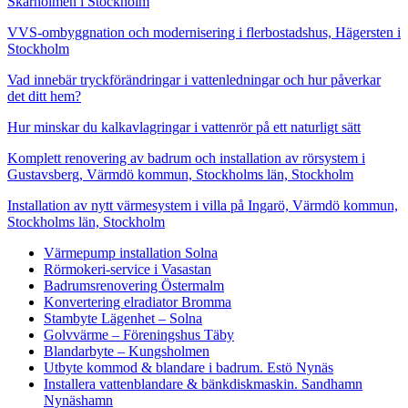
Skärholmen i Stockholm
VVS-ombyggnation och modernisering i flerbostadshus, Hägersten i
Stockholm
Vad innebär tryckförändringar i vattenledningar och hur påverkar
det ditt hem?
Hur minskar du kalkavlagringar i vattenrör på ett naturligt sätt
Komplett renovering av badrum och installation av rörsystem i
Gustavsberg, Värmdö kommun, Stockholms län, Stockholm
Installation av nytt värmesystem i villa på Ingarö, Värmdö kommun,
Stockholms län, Stockholm
Värmepump installation Solna
Rörmokeri-service i Vasastan
Badrumsrenovering Östermalm
Konvertering elradiator Bromma
Stambyte Lägenhet – Solna
Golvvärme – Föreningshus Täby
Blandarbyte – Kungsholmen
Utbyte kommod & blandare i badrum. Estö Nynäs
Installera vattenblandare & bänkdiskmaskin. Sandhamn
Nynäshamn