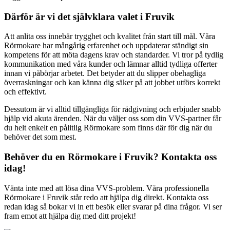
Därför är vi det självklara valet i Fruvik
Att anlita oss innebär trygghet och kvalitet från start till mål. Våra
Rörmokare har mångårig erfarenhet och uppdaterar ständigt sin
kompetens för att möta dagens krav och standarder. Vi tror på tydlig
kommunikation med våra kunder och lämnar alltid tydliga offerter
innan vi påbörjar arbetet. Det betyder att du slipper obehagliga
överraskningar och kan känna dig säker på att jobbet utförs korrekt
och effektivt.
Dessutom är vi alltid tillgängliga för rådgivning och erbjuder snabb
hjälp vid akuta ärenden. När du väljer oss som din VVS-partner får
du helt enkelt en pålitlig Rörmokare som finns där för dig när du
behöver det som mest.
Behöver du en Rörmokare i Fruvik? Kontakta oss
idag!
Vänta inte med att lösa dina VVS-problem. Våra professionella
Rörmokare i Fruvik står redo att hjälpa dig direkt. Kontakta oss
redan idag så bokar vi in ett besök eller svarar på dina frågor. Vi ser
fram emot att hjälpa dig med ditt projekt!