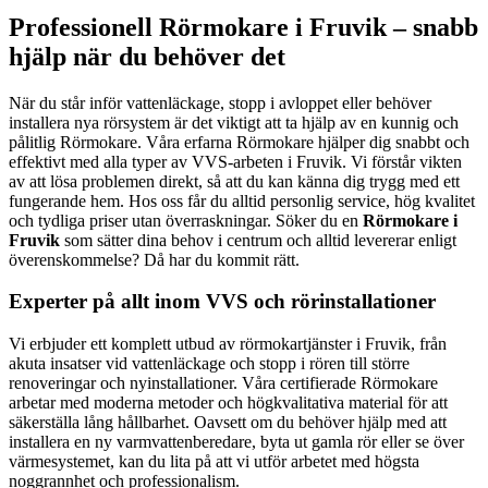
Professionell Rörmokare i Fruvik – snabb
hjälp när du behöver det
När du står inför vattenläckage, stopp i avloppet eller behöver
installera nya rörsystem är det viktigt att ta hjälp av en kunnig och
pålitlig Rörmokare. Våra erfarna Rörmokare hjälper dig snabbt och
effektivt med alla typer av VVS-arbeten i Fruvik. Vi förstår vikten
av att lösa problemen direkt, så att du kan känna dig trygg med ett
fungerande hem. Hos oss får du alltid personlig service, hög kvalitet
och tydliga priser utan överraskningar. Söker du en
Rörmokare i
Fruvik
som sätter dina behov i centrum och alltid levererar enligt
överenskommelse? Då har du kommit rätt.
Experter på allt inom VVS och rörinstallationer
Vi erbjuder ett komplett utbud av rörmokartjänster i Fruvik, från
akuta insatser vid vattenläckage och stopp i rören till större
renoveringar och nyinstallationer. Våra certifierade Rörmokare
arbetar med moderna metoder och högkvalitativa material för att
säkerställa lång hållbarhet. Oavsett om du behöver hjälp med att
installera en ny varmvattenberedare, byta ut gamla rör eller se över
värmesystemet, kan du lita på att vi utför arbetet med högsta
noggrannhet och professionalism.