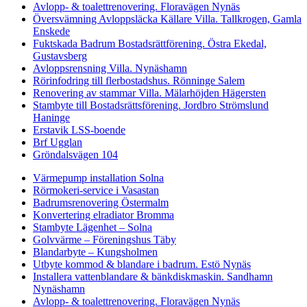
Avlopp- & toalettrenovering. Floravägen Nynäs
Översvämning Avloppsläcka Källare Villa. Tallkrogen, Gamla
Enskede
Fuktskada Badrum Bostadsrättförening. Östra Ekedal,
Gustavsberg
Avloppsrensning Villa. Nynäshamn
Rörinfodring till flerbostadshus. Rönninge Salem
Renovering av stammar Villa. Mälarhöjden Hägersten
Stambyte till Bostadsrättsförening. Jordbro Strömslund
Haninge
Erstavik LSS-boende
Brf Ugglan
Gröndalsvägen 104
Värmepump installation Solna
Rörmokeri-service i Vasastan
Badrumsrenovering Östermalm
Konvertering elradiator Bromma
Stambyte Lägenhet – Solna
Golvvärme – Föreningshus Täby
Blandarbyte – Kungsholmen
Utbyte kommod & blandare i badrum. Estö Nynäs
Installera vattenblandare & bänkdiskmaskin. Sandhamn
Nynäshamn
Avlopp- & toalettrenovering. Floravägen Nynäs