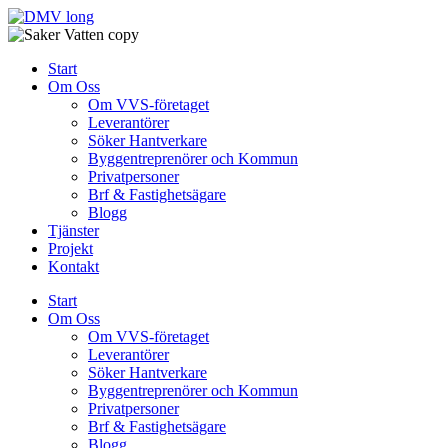
Skip
to
content
Start
Om Oss
Om VVS-företaget
Leverantörer
Söker Hantverkare
Byggentreprenörer och Kommun
Privatpersoner
Brf & Fastighetsägare
Blogg
Tjänster
Projekt
Kontakt
Start
Om Oss
Om VVS-företaget
Leverantörer
Söker Hantverkare
Byggentreprenörer och Kommun
Privatpersoner
Brf & Fastighetsägare
Blogg