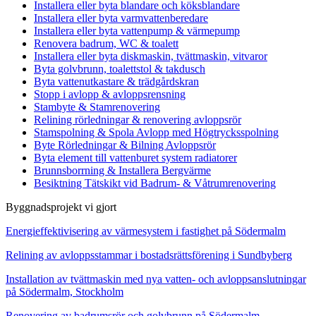
Installera eller byta blandare och köksblandare
Installera eller byta varmvattenberedare
Installera eller byta vattenpump & värmepump
Renovera badrum, WC & toalett
Installera eller byta diskmaskin, tvättmaskin, vitvaror
Byta golvbrunn, toalettstol & takdusch
Byta vattenutkastare & trädgårdskran
Stopp i avlopp & avloppsrensning
Stambyte & Stamrenovering
Relining rörledningar & renovering avloppsrör
Stamspolning & Spola Avlopp med Högtrycksspolning
Byte Rörledningar & Bilning Avloppsrör
Byta element till vattenburet system radiatorer
Brunnsborrning & Installera Bergvärme
Besiktning Tätskikt vid Badrum- & Våtrumrenovering
Byggnadsprojekt vi gjort
Energieffektivisering av värmesystem i fastighet på Södermalm
Relining av avloppsstammar i bostadsrättsförening i Sundbyberg
Installation av tvättmaskin med nya vatten- och avloppsanslutningar
på Södermalm, Stockholm
Renovering av badrumsrör och golvbrunn på Södermalm