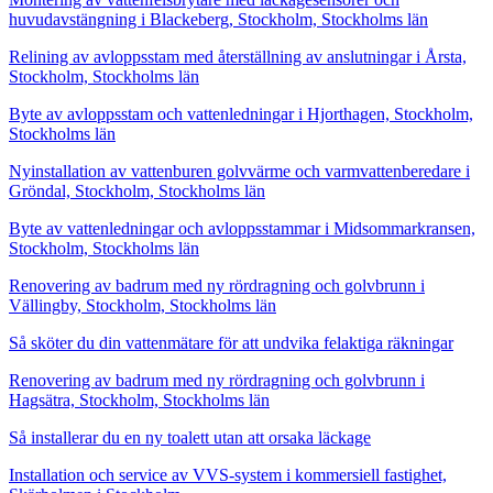
huvudavstängning i Blackeberg, Stockholm, Stockholms län
Relining av avloppsstam med återställning av anslutningar i Årsta,
Stockholm, Stockholms län
Byte av avloppsstam och vattenledningar i Hjorthagen, Stockholm,
Stockholms län
Nyinstallation av vattenburen golvvärme och varmvattenberedare i
Gröndal, Stockholm, Stockholms län
Byte av vattenledningar och avloppsstammar i Midsommarkransen,
Stockholm, Stockholms län
Renovering av badrum med ny rördragning och golvbrunn i
Vällingby, Stockholm, Stockholms län
Så sköter du din vattenmätare för att undvika felaktiga räkningar
Renovering av badrum med ny rördragning och golvbrunn i
Hagsätra, Stockholm, Stockholms län
Så installerar du en ny toalett utan att orsaka läckage
Installation och service av VVS-system i kommersiell fastighet,