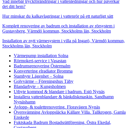
Vad innebär tryckförändringar i vattenledningar och hur påverkar
det ditt hem?
Hur minskar du kalkavlagringar i vattenrör på ett naturligt sätt
Komplett renovering av badrum och installation av rörsystem i
Gustavsberg, Värmdö kommun, Stockholms län, Stockholm
Installation av nytt värmesystem i villa på Ingarö, Värmdö kommun,
Stockholms län, Stockholm
Värmepump installation Solna
Rörmokeri-service i Vasastan
Badrumsrenovering Östermalm
Konvertering elradiator Bromma
Stambyte Lägenhet – Solna
Golvvärme – Föreningshus Täby
Blandarbyte – Kungsholmen
Utbyte kommod & blandare i badrum. Estö Nynäs
Installera vattenblandare & bänkdiskmaskin. Sandhamn
Nynäshamn
Avlopp- & toalettrenovering. Floravägen Nynäs
Översvämning Avloppsläcka Källare Villa. Tallkrogen, Gamla
Enskede
Fuktskada Badrum Bostadsrättförening. Östra Ekedal,
Gustavsberg