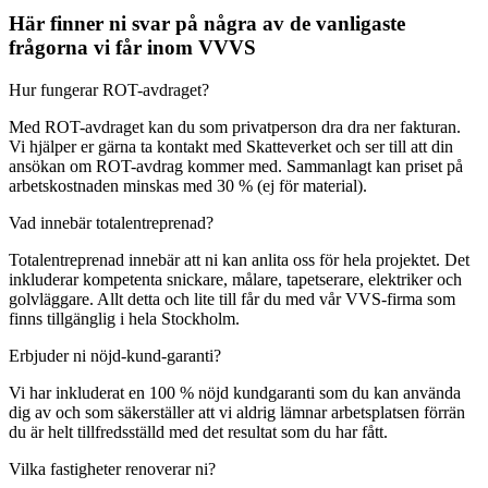
Här finner ni svar på några av de vanligaste
frågorna vi får inom VVVS
Hur fungerar ROT-avdraget?
Med ROT-avdraget kan du som privatperson dra dra ner fakturan.
Vi hjälper er gärna ta kontakt med Skatteverket och ser till att din
ansökan om ROT-avdrag kommer med. Sammanlagt kan priset på
arbetskostnaden minskas med 30 % (ej för material).
Vad innebär totalentreprenad?
Totalentreprenad innebär att ni kan anlita oss för hela projektet. Det
inkluderar kompetenta snickare, målare, tapetserare, elektriker och
golvläggare. Allt detta och lite till får du med vår VVS-firma som
finns tillgänglig i hela Stockholm.
Erbjuder ni nöjd-kund-garanti?
Vi har inkluderat en 100 % nöjd kundgaranti som du kan använda
dig av och som säkerställer att vi aldrig lämnar arbetsplatsen förrän
du är helt tillfredsställd med det resultat som du har fått.
Vilka fastigheter renoverar ni?