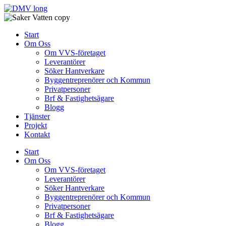
Skip
to
content
Start
Om Oss
Om VVS-företaget
Leverantörer
Söker Hantverkare
Byggentreprenörer och Kommun
Privatpersoner
Brf & Fastighetsägare
Blogg
Tjänster
Projekt
Kontakt
Start
Om Oss
Om VVS-företaget
Leverantörer
Söker Hantverkare
Byggentreprenörer och Kommun
Privatpersoner
Brf & Fastighetsägare
Blogg