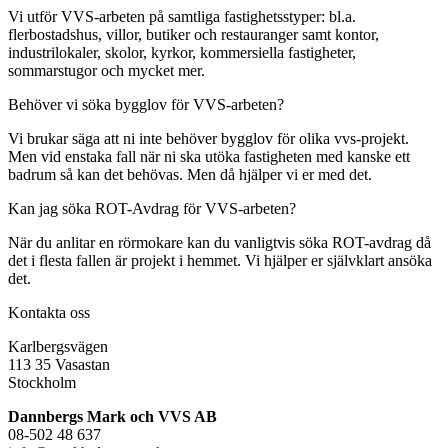
Vi utför VVS-arbeten på samtliga fastighetsstyper: bl.a.
flerbostadshus, villor, butiker och restauranger samt kontor,
industrilokaler, skolor, kyrkor, kommersiella fastigheter,
sommarstugor och mycket mer.
Behöver vi söka bygglov för VVS-arbeten?
Vi brukar säga att ni inte behöver bygglov för olika vvs-projekt.
Men vid enstaka fall när ni ska utöka fastigheten med kanske ett
badrum så kan det behövas. Men då hjälper vi er med det.
Kan jag söka ROT-Avdrag för VVS-arbeten?
När du anlitar en rörmokare kan du vanligtvis söka ROT-avdrag då
det i flesta fallen är projekt i hemmet. Vi hjälper er självklart ansöka
det.
Kontakta oss
Karlbergsvägen
113 35 Vasastan
Stockholm
Dannbergs Mark och VVS AB
08-502 48 637