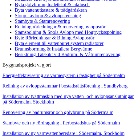
Byta golvbrunn, toalettstol & takdusch
Byta vattenutkastare & trädgårdskran
Stopp i avlopp & avloppsrensning
Stambyte & Stamrenovering
Relining rörledningar & renovering avloppsrör
Stamspolning & Spola Avlopp med Högtrycksspolning
Byte Rörledningar & Bilning Avloppsrör
Byta element till vattenburet system radiatorer
Brunnsborrning & Installera Bergvärme
Besiktning Tätskikt vid Badrum- & Våtrumrenovering
Byggnadsprojekt vi gjort
Energieffektivisering av värmesystem i fastighet på Södermalm
Relining av avloppsstammar i bostadsrättsförening i Sundbyberg
Installation av tvättmaskin med nya vatten- och avloppsanslutningar
på Södermalm, Stockholm
Renovering av badrumsrör och golvbrunn på Södermalm
Stambyte och ny rördragning i flerbostadshus på Södermalm
Installation av ny varmvattenberedare i Södermalm, Stockholm