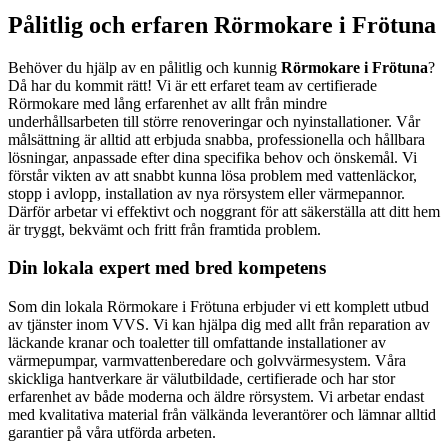
Pålitlig och erfaren Rörmokare i Frötuna
Behöver du hjälp av en pålitlig och kunnig
Rörmokare i Frötuna
?
Då har du kommit rätt! Vi är ett erfaret team av certifierade
Rörmokare med lång erfarenhet av allt från mindre
underhållsarbeten till större renoveringar och nyinstallationer. Vår
målsättning är alltid att erbjuda snabba, professionella och hållbara
lösningar, anpassade efter dina specifika behov och önskemål. Vi
förstår vikten av att snabbt kunna lösa problem med vattenläckor,
stopp i avlopp, installation av nya rörsystem eller värmepannor.
Därför arbetar vi effektivt och noggrant för att säkerställa att ditt hem
är tryggt, bekvämt och fritt från framtida problem.
Din lokala expert med bred kompetens
Som din lokala Rörmokare i Frötuna erbjuder vi ett komplett utbud
av tjänster inom VVS. Vi kan hjälpa dig med allt från reparation av
läckande kranar och toaletter till omfattande installationer av
värmepumpar, varmvattenberedare och golvvärmesystem. Våra
skickliga hantverkare är välutbildade, certifierade och har stor
erfarenhet av både moderna och äldre rörsystem. Vi arbetar endast
med kvalitativa material från välkända leverantörer och lämnar alltid
garantier på våra utförda arbeten.