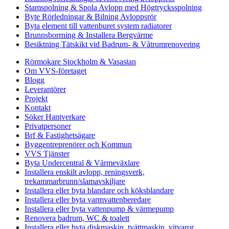
Stamspolning & Spola Avlopp med Högtrycksspolning
Byte Rörledningar & Bilning Avloppsrör
Byta element till vattenburet system radiatorer
Brunnsborrning & Installera Bergvärme
Besiktning Tätskikt vid Badrum- & Våtrumrenovering
Rörmokare Stockholm & Vasastan
Om VVS-företaget
Blogg
Leverantörer
Projekt
Kontakt
Söker Hantverkare
Privatpersoner
Brf & Fastighetsägare
Byggentreprenörer och Kommun
VVS Tjänster
Byta Undercentral & Värmeväxlare
Installera enskilt avlopp, reningsverk,
trekammarbrunn/slamavskiljare
Installera eller byta blandare och köksblandare
Installera eller byta varmvattenberedare
Installera eller byta vattenpump & värmepump
Renovera badrum, WC & toalett
Installera eller byta diskmaskin, tvättmaskin, vitvaror