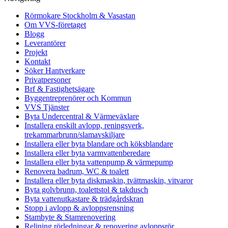
Rörmokare Stockholm & Vasastan
Om VVS-företaget
Blogg
Leverantörer
Projekt
Kontakt
Söker Hantverkare
Privatpersoner
Brf & Fastighetsägare
Byggentreprenörer och Kommun
VVS Tjänster
Byta Undercentral & Värmeväxlare
Installera enskilt avlopp, reningsverk,
trekammarbrunn/slamavskiljare
Installera eller byta blandare och köksblandare
Installera eller byta varmvattenberedare
Installera eller byta vattenpump & värmepump
Renovera badrum, WC & toalett
Installera eller byta diskmaskin, tvättmaskin, vitvaror
Byta golvbrunn, toalettstol & takdusch
Byta vattenutkastare & trädgårdskran
Stopp i avlopp & avloppsrensning
Stambyte & Stamrenovering
Relining rörledningar & renovering avloppsrör