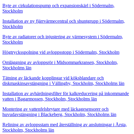
Byte av cirkulationspump och expansionskärl i Södermalm,
Stockholm
Installation av ny fjärrvärmecentral och shuntgrupp i Södermalm,
Stockholm
Byte av radiatorer och injustering av värmesystem i Södermalm,
Stockholm
Högtrycksspolning vid avloppsstopp i Södermalm, Stockholm
Omläggning av avloppsrör i Midsommarkransen, Stockholm,
Stockholms län
Tätning av läckande kopplingar vid köksblandare och
diskmaskinsavstängning i Vällingby, Stockholm, Stockholms län
Installation av avhärdningsfilter för kalkreducering på inkommande
vatten i Bagarmossen, Stockholm, Stockholms län
Montering av vattenfelsbrytare med läckagesensorer och
huvudavstängning i Blackeberg, Stockholm, Stockholms län
Relining av avloppsstam med återställning av anslutningar i Årsta,
Stockholm, Stockholms län