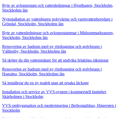
Byte av avloppsstam och vattenledningar i Hjorthagen, Stockholm,
Stockholms län
Nyinstallation av vattenburen golvvärme och varmvattenberedare i
Gröndal, Stockholm, Stockholms län
Byte av vattenledningar och avloppsstammar i Midsommarkransen,
Stockholm, Stockholms län
Renovering av badrum med ny rördragning och golvbrunn i
Vällingby, Stockholm, Stockholms län
Så sköter du din vattenmätare för att undvika felaktiga räkningar
Renovering av badrum med ny rördragning och golvbrunn i
Hagsätra, Stockholm, Stockholms län
Så installerar du en ny toalett utan att orsaka läckage
Installation och service av VVS-system i kommersiell fastighet,
Skärholmen i Stockholm
VVS-ombyggnation och modernisering i flerbostadshus, Hägersten i
Stockholm