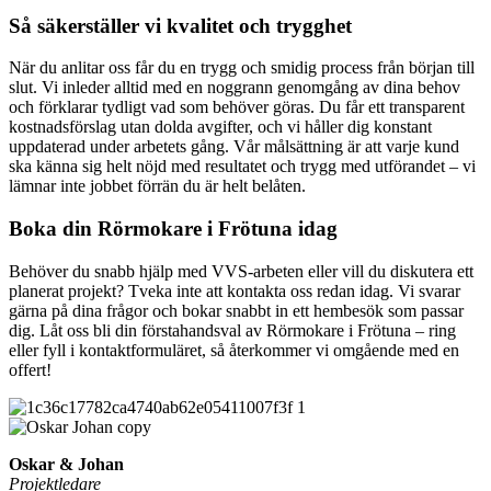
Så säkerställer vi kvalitet och trygghet
När du anlitar oss får du en trygg och smidig process från början till
slut. Vi inleder alltid med en noggrann genomgång av dina behov
och förklarar tydligt vad som behöver göras. Du får ett transparent
kostnadsförslag utan dolda avgifter, och vi håller dig konstant
uppdaterad under arbetets gång. Vår målsättning är att varje kund
ska känna sig helt nöjd med resultatet och trygg med utförandet – vi
lämnar inte jobbet förrän du är helt belåten.
Boka din Rörmokare i Frötuna idag
Behöver du snabb hjälp med VVS-arbeten eller vill du diskutera ett
planerat projekt? Tveka inte att kontakta oss redan idag. Vi svarar
gärna på dina frågor och bokar snabbt in ett hembesök som passar
dig. Låt oss bli din förstahandsval av Rörmokare i Frötuna – ring
eller fyll i kontaktformuläret, så återkommer vi omgående med en
offert!
Oskar & Johan
Projektledare