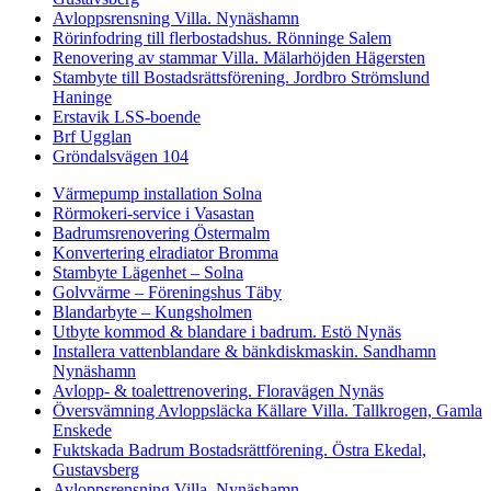
Avloppsrensning Villa. Nynäshamn
Rörinfodring till flerbostadshus. Rönninge Salem
Renovering av stammar Villa. Mälarhöjden Hägersten
Stambyte till Bostadsrättsförening. Jordbro Strömslund
Haninge
Erstavik LSS-boende
Brf Ugglan
Gröndalsvägen 104
Värmepump installation Solna
Rörmokeri-service i Vasastan
Badrumsrenovering Östermalm
Konvertering elradiator Bromma
Stambyte Lägenhet – Solna
Golvvärme – Föreningshus Täby
Blandarbyte – Kungsholmen
Utbyte kommod & blandare i badrum. Estö Nynäs
Installera vattenblandare & bänkdiskmaskin. Sandhamn
Nynäshamn
Avlopp- & toalettrenovering. Floravägen Nynäs
Översvämning Avloppsläcka Källare Villa. Tallkrogen, Gamla
Enskede
Fuktskada Badrum Bostadsrättförening. Östra Ekedal,
Gustavsberg
Avloppsrensning Villa. Nynäshamn