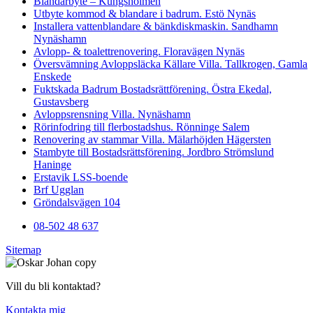
Blandarbyte – Kungsholmen
Utbyte kommod & blandare i badrum. Estö Nynäs
Installera vattenblandare & bänkdiskmaskin. Sandhamn
Nynäshamn
Avlopp- & toalettrenovering. Floravägen Nynäs
Översvämning Avloppsläcka Källare Villa. Tallkrogen, Gamla
Enskede
Fuktskada Badrum Bostadsrättförening. Östra Ekedal,
Gustavsberg
Avloppsrensning Villa. Nynäshamn
Rörinfodring till flerbostadshus. Rönninge Salem
Renovering av stammar Villa. Mälarhöjden Hägersten
Stambyte till Bostadsrättsförening. Jordbro Strömslund
Haninge
Erstavik LSS-boende
Brf Ugglan
Gröndalsvägen 104
08-502 48 637
Sitemap
Vill du bli kontaktad?
Kontakta mig