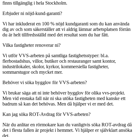
finns tillgänglig i hela Stockholm.
Erbjuder ni nöjd-kund-garanti?
Vi har inkluderat en 100 % nöjd kundgaranti som du kan använda
dig av och som säkerställer att vi aldrig lämnar arbetsplatsen förrän
du är helt tillfredsställd med det resultat som du har fått.
Vilka fastigheter renoverar ni?
Vi utför VVS-arbeten på samtliga fastighetsstyper: bl.a.
flerbostadshus, villor, butiker och restauranger samt kontor,
industrilokaler, skolor, kyrkor, kommersiella fastigheter,
sommarstugor och mycket mer.
Behöver vi söka bygglov för VVS-arbeten?
Vi brukar säga att ni inte behöver bygglov för olika vvs-projekt.
Men vid enstaka fall när ni ska utöka fastigheten med kanske ett
badrum så kan det behövas. Men då hjälper vi er med det.
Kan jag söka ROT-Avdrag för VVS-arbeten?
När du anlitar en rörmokare kan du vanligtvis söka ROT-avdrag då
det i flesta fallen är projekt i hemmet. Vi hjälper er självklart ansöka
det.