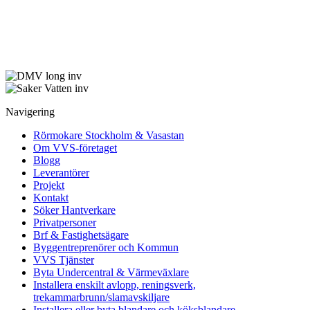
Navigering
Rörmokare Stockholm & Vasastan
Om VVS-företaget
Blogg
Leverantörer
Projekt
Kontakt
Söker Hantverkare
Privatpersoner
Brf & Fastighetsägare
Byggentreprenörer och Kommun
VVS Tjänster
Byta Undercentral & Värmeväxlare
Installera enskilt avlopp, reningsverk,
trekammarbrunn/slamavskiljare
Installera eller byta blandare och köksblandare