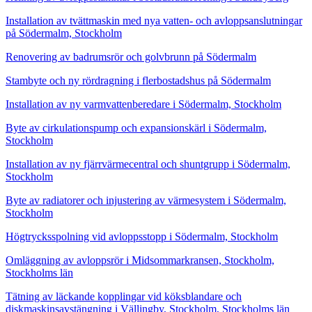
Installation av tvättmaskin med nya vatten- och avloppsanslutningar
på Södermalm, Stockholm
Renovering av badrumsrör och golvbrunn på Södermalm
Stambyte och ny rördragning i flerbostadshus på Södermalm
Installation av ny varmvattenberedare i Södermalm, Stockholm
Byte av cirkulationspump och expansionskärl i Södermalm,
Stockholm
Installation av ny fjärrvärmecentral och shuntgrupp i Södermalm,
Stockholm
Byte av radiatorer och injustering av värmesystem i Södermalm,
Stockholm
Högtrycksspolning vid avloppsstopp i Södermalm, Stockholm
Omläggning av avloppsrör i Midsommarkransen, Stockholm,
Stockholms län
Tätning av läckande kopplingar vid köksblandare och
diskmaskinsavstängning i Vällingby, Stockholm, Stockholms län