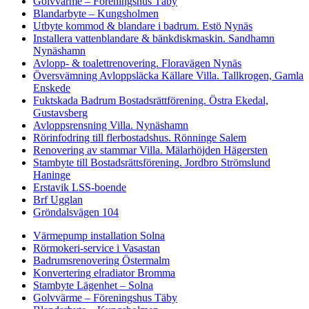
Golvvärme – Föreningshus Täby
Blandarbyte – Kungsholmen
Utbyte kommod & blandare i badrum. Estö Nynäs
Installera vattenblandare & bänkdiskmaskin. Sandhamn
Nynäshamn
Avlopp- & toalettrenovering. Floravägen Nynäs
Översvämning Avloppsläcka Källare Villa. Tallkrogen, Gamla
Enskede
Fuktskada Badrum Bostadsrättförening. Östra Ekedal,
Gustavsberg
Avloppsrensning Villa. Nynäshamn
Rörinfodring till flerbostadshus. Rönninge Salem
Renovering av stammar Villa. Mälarhöjden Hägersten
Stambyte till Bostadsrättsförening. Jordbro Strömslund
Haninge
Erstavik LSS-boende
Brf Ugglan
Gröndalsvägen 104
Värmepump installation Solna
Rörmokeri-service i Vasastan
Badrumsrenovering Östermalm
Konvertering elradiator Bromma
Stambyte Lägenhet – Solna
Golvvärme – Föreningshus Täby