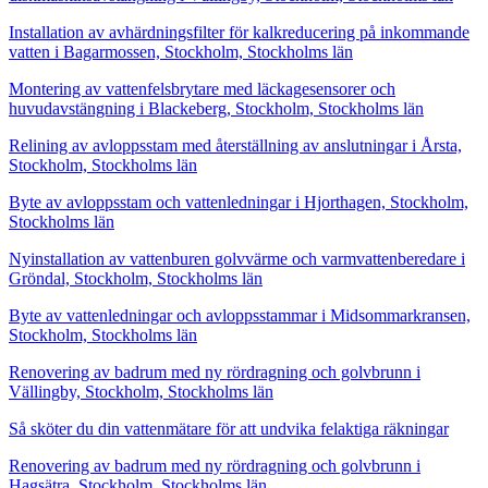
Installation av avhärdningsfilter för kalkreducering på inkommande
vatten i Bagarmossen, Stockholm, Stockholms län
Montering av vattenfelsbrytare med läckagesensorer och
huvudavstängning i Blackeberg, Stockholm, Stockholms län
Relining av avloppsstam med återställning av anslutningar i Årsta,
Stockholm, Stockholms län
Byte av avloppsstam och vattenledningar i Hjorthagen, Stockholm,
Stockholms län
Nyinstallation av vattenburen golvvärme och varmvattenberedare i
Gröndal, Stockholm, Stockholms län
Byte av vattenledningar och avloppsstammar i Midsommarkransen,
Stockholm, Stockholms län
Renovering av badrum med ny rördragning och golvbrunn i
Vällingby, Stockholm, Stockholms län
Så sköter du din vattenmätare för att undvika felaktiga räkningar
Renovering av badrum med ny rördragning och golvbrunn i
Hagsätra, Stockholm, Stockholms län