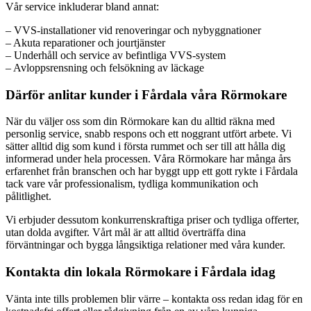
Vår service inkluderar bland annat:
– VVS-installationer vid renoveringar och nybyggnationer
– Akuta reparationer och jourtjänster
– Underhåll och service av befintliga VVS-system
– Avloppsrensning och felsökning av läckage
Därför anlitar kunder i Fårdala våra Rörmokare
När du väljer oss som din Rörmokare kan du alltid räkna med
personlig service, snabb respons och ett noggrant utfört arbete. Vi
sätter alltid dig som kund i första rummet och ser till att hålla dig
informerad under hela processen. Våra Rörmokare har många års
erfarenhet från branschen och har byggt upp ett gott rykte i Fårdala
tack vare vår professionalism, tydliga kommunikation och
pålitlighet.
Vi erbjuder dessutom konkurrenskraftiga priser och tydliga offerter,
utan dolda avgifter. Vårt mål är att alltid överträffa dina
förväntningar och bygga långsiktiga relationer med våra kunder.
Kontakta din lokala Rörmokare i Fårdala idag
Vänta inte tills problemen blir värre – kontakta oss redan idag för en