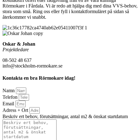
kostnadsfri offert eller rådgivning från en av våra kunniga
Rörmokare i Fårdala. Vi är redo att hjälpa dig med dina VVS-behov,
stora som små. Ring oss eller fyll i kontaktformuläret på sidan så
återkommer vi snabbt.
Oskar & Johan
Projektledare
08-502 48 637
info@stockholm-rormokare.se
Kontakta en bra Rörmokare idag!
Namn
Telefon
Email
Adress + Ort
Beskriv ert behov, förutsättningar, antal m2 & önskat startdatum