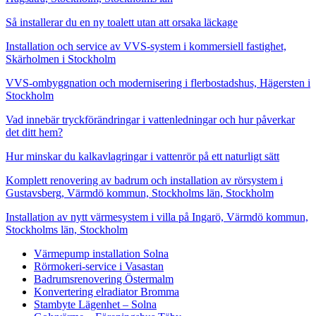
Så installerar du en ny toalett utan att orsaka läckage
Installation och service av VVS-system i kommersiell fastighet,
Skärholmen i Stockholm
VVS-ombyggnation och modernisering i flerbostadshus, Hägersten i
Stockholm
Vad innebär tryckförändringar i vattenledningar och hur påverkar
det ditt hem?
Hur minskar du kalkavlagringar i vattenrör på ett naturligt sätt
Komplett renovering av badrum och installation av rörsystem i
Gustavsberg, Värmdö kommun, Stockholms län, Stockholm
Installation av nytt värmesystem i villa på Ingarö, Värmdö kommun,
Stockholms län, Stockholm
Värmepump installation Solna
Rörmokeri-service i Vasastan
Badrumsrenovering Östermalm
Konvertering elradiator Bromma
Stambyte Lägenhet – Solna