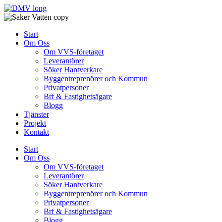
Skip
to
content
Start
Om Oss
Om VVS-företaget
Leverantörer
Söker Hantverkare
Byggentreprenörer och Kommun
Privatpersoner
Brf & Fastighetsägare
Blogg
Tjänster
Projekt
Kontakt
Start
Om Oss
Om VVS-företaget
Leverantörer
Söker Hantverkare
Byggentreprenörer och Kommun
Privatpersoner
Brf & Fastighetsägare
Blogg