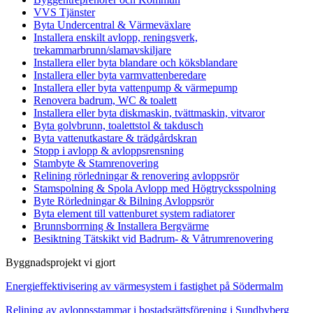
VVS Tjänster
Byta Undercentral & Värmeväxlare
Installera enskilt avlopp, reningsverk,
trekammarbrunn/slamavskiljare
Installera eller byta blandare och köksblandare
Installera eller byta varmvattenberedare
Installera eller byta vattenpump & värmepump
Renovera badrum, WC & toalett
Installera eller byta diskmaskin, tvättmaskin, vitvaror
Byta golvbrunn, toalettstol & takdusch
Byta vattenutkastare & trädgårdskran
Stopp i avlopp & avloppsrensning
Stambyte & Stamrenovering
Relining rörledningar & renovering avloppsrör
Stamspolning & Spola Avlopp med Högtrycksspolning
Byte Rörledningar & Bilning Avloppsrör
Byta element till vattenburet system radiatorer
Brunnsborrning & Installera Bergvärme
Besiktning Tätskikt vid Badrum- & Våtrumrenovering
Byggnadsprojekt vi gjort
Energieffektivisering av värmesystem i fastighet på Södermalm
Relining av avloppsstammar i bostadsrättsförening i Sundbyberg