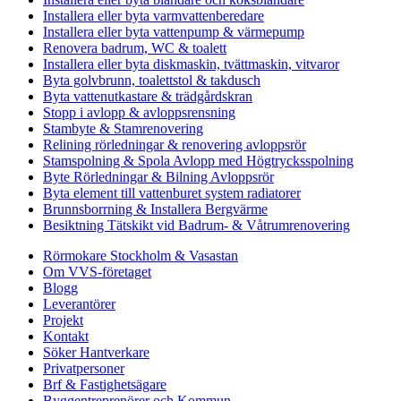
Installera eller byta varmvattenberedare
Installera eller byta vattenpump & värmepump
Renovera badrum, WC & toalett
Installera eller byta diskmaskin, tvättmaskin, vitvaror
Byta golvbrunn, toalettstol & takdusch
Byta vattenutkastare & trädgårdskran
Stopp i avlopp & avloppsrensning
Stambyte & Stamrenovering
Relining rörledningar & renovering avloppsrör
Stamspolning & Spola Avlopp med Högtrycksspolning
Byte Rörledningar & Bilning Avloppsrör
Byta element till vattenburet system radiatorer
Brunnsborrning & Installera Bergvärme
Besiktning Tätskikt vid Badrum- & Våtrumrenovering
Rörmokare Stockholm & Vasastan
Om VVS-företaget
Blogg
Leverantörer
Projekt
Kontakt
Söker Hantverkare
Privatpersoner
Brf & Fastighetsägare
Byggentreprenörer och Kommun