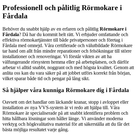
Professionell och pålitlig Rörmokare i
Fårdala
Behöver du snabbt hjälp av en erfaren och pålitlig
Rörmokare i
Fårdala
? Då har du kommit helt rätt. Vi erbjuder omfattande och
effektiva rörmokartjänster till både privatpersoner och företag i
Fårdala med omnejd. Våra certifierade och välutbildade Rörmokare
tar hand om allt från mindre reparationer och felsökningar till större
installationer och renoveringar. Vi förstår vikten av att ha
välfungerande rörsystem hemma eller på arbetsplatsen, och därför
arbetar vi alltid snabbt, noggrant och med högsta kvalitet. Genom att
anlita oss kan du vara säker på att jobbet utförs korrekt från början,
vilket sparar både tid och pengar på lång sikt.
Så hjälper våra kunniga Rörmokare dig i Fårdala
Oavsett om det handlar om läckande kranar, stopp i avloppet eller
installation av nya VVS-system är vi redo att hjälpa till. Våra
Rörmokare är specialiserade på att snabbt identifiera problem och
hitta hållbara lösningar som håller länge. Vi använder moderna
verktyg och högkvalitativa material för att säkerställa att du får det
bästa möjliga resultatet varje gång.