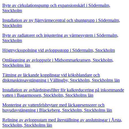
Byte av cirkulationspump och expansionskärl i Södermalm,
Stockholm
Installation av ny fjärrvärmecentral och shuntgrupp i Södermalm,
Stockholm
Byte av radiatorer och injustering av värmesystem i Södermalm,
Stockholm
Högtrycksspolning vid avloppsstopp i Södermalm, Stockholm
Omläggning av avloppsrör i Midsommarkransen, Stockholm,
Stockholms län
Tätning av läckande kopplingar vid köksblandare och
diskmaskinsavstängning i Vällingby, Stockholm, Stockholms län
Installation av avhärdningsfilter för kalkreducering på inkommande
vatten i Bagarmossen, Stockholm, Stockholms län
Montering av vattenfelsbrytare med läckagesensorer och
huvudavstängning i Blackeberg, Stockholm, Stockholms län
Relining av avloppsstam med återställning av anslutningar i Årsta,
Stockholm, Stockholms län