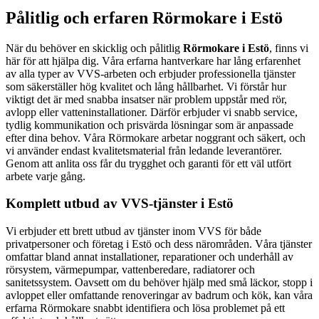
Pålitlig och erfaren Rörmokare i Estö
När du behöver en skicklig och pålitlig
Rörmokare i Estö
, finns vi
här för att hjälpa dig. Våra erfarna hantverkare har lång erfarenhet
av alla typer av VVS-arbeten och erbjuder professionella tjänster
som säkerställer hög kvalitet och lång hållbarhet. Vi förstår hur
viktigt det är med snabba insatser när problem uppstår med rör,
avlopp eller vatteninstallationer. Därför erbjuder vi snabb service,
tydlig kommunikation och prisvärda lösningar som är anpassade
efter dina behov. Våra Rörmokare arbetar noggrant och säkert, och
vi använder endast kvalitetsmaterial från ledande leverantörer.
Genom att anlita oss får du trygghet och garanti för ett väl utfört
arbete varje gång.
Komplett utbud av VVS-tjänster i Estö
Vi erbjuder ett brett utbud av tjänster inom VVS för både
privatpersoner och företag i Estö och dess närområden. Våra tjänster
omfattar bland annat installationer, reparationer och underhåll av
rörsystem, värmepumpar, vattenberedare, radiatorer och
sanitetssystem. Oavsett om du behöver hjälp med små läckor, stopp i
avloppet eller omfattande renoveringar av badrum och kök, kan våra
erfarna Rörmokare snabbt identifiera och lösa problemet på ett