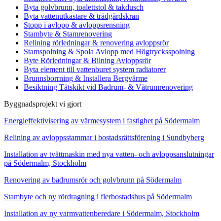
Byta golvbrunn, toalettstol & takdusch
Byta vattenutkastare & trädgårdskran
Stopp i avlopp & avloppsrensning
Stambyte & Stamrenovering
Relining rörledningar & renovering avloppsrör
Stamspolning & Spola Avlopp med Högtrycksspolning
Byte Rörledningar & Bilning Avloppsrör
Byta element till vattenburet system radiatorer
Brunnsborrning & Installera Bergvärme
Besiktning Tätskikt vid Badrum- & Våtrumrenovering
Byggnadsprojekt vi gjort
Energieffektivisering av värmesystem i fastighet på Södermalm
Relining av avloppsstammar i bostadsrättsförening i Sundbyberg
Installation av tvättmaskin med nya vatten- och avloppsanslutningar
på Södermalm, Stockholm
Renovering av badrumsrör och golvbrunn på Södermalm
Stambyte och ny rördragning i flerbostadshus på Södermalm
Installation av ny varmvattenberedare i Södermalm, Stockholm