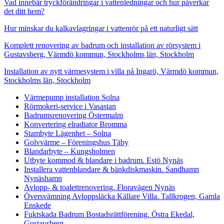
Vad innebär tryckförändringar i vattenledningar och hur påverkar
det ditt hem?
Hur minskar du kalkavlagringar i vattenrör på ett naturligt sätt
Komplett renovering av badrum och installation av rörsystem i
Gustavsberg, Värmdö kommun, Stockholms län, Stockholm
Installation av nytt värmesystem i villa på Ingarö, Värmdö kommun,
Stockholms län, Stockholm
Värmepump installation Solna
Rörmokeri-service i Vasastan
Badrumsrenovering Östermalm
Konvertering elradiator Bromma
Stambyte Lägenhet – Solna
Golvvärme – Föreningshus Täby
Blandarbyte – Kungsholmen
Utbyte kommod & blandare i badrum. Estö Nynäs
Installera vattenblandare & bänkdiskmaskin. Sandhamn
Nynäshamn
Avlopp- & toalettrenovering. Floravägen Nynäs
Översvämning Avloppsläcka Källare Villa. Tallkrogen, Gamla
Enskede
Fuktskada Badrum Bostadsrättförening. Östra Ekedal,
Gustavsberg