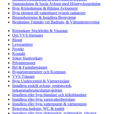
Stamspolning & Spola Avlopp med Högtrycksspolning
Byte Rörledningar & Bilning Avloppsrör
Byta element till vattenburet system radiatorer
Brunnsborrning & Installera Bergvärme
Besiktning Tätskikt vid Badrum- & Våtrumrenovering
Rörmokare Stockholm & Vasastan
Om VVS-företaget
Blogg
Leverantörer
Projekt
Kontakt
Söker Hantverkare
Privatpersoner
Brf & Fastighetsägare
Byggentreprenörer och Kommun
VVS Tjänster
Byta Undercentral & Värmeväxlare
Installera enskilt avlopp, reningsverk,
trekammarbrunn/slamavskiljare
Installera eller byta blandare och köksblandare
Installera eller byta varmvattenberedare
Installera eller byta vattenpump & värmepump
Renovera badrum, WC & toalett
Installera eller byta diskmaskin, tvättmaskin, vitvaror