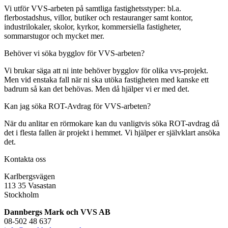
Vi utför VVS-arbeten på samtliga fastighetsstyper: bl.a.
flerbostadshus, villor, butiker och restauranger samt kontor,
industrilokaler, skolor, kyrkor, kommersiella fastigheter,
sommarstugor och mycket mer.
Behöver vi söka bygglov för VVS-arbeten?
Vi brukar säga att ni inte behöver bygglov för olika vvs-projekt.
Men vid enstaka fall när ni ska utöka fastigheten med kanske ett
badrum så kan det behövas. Men då hjälper vi er med det.
Kan jag söka ROT-Avdrag för VVS-arbeten?
När du anlitar en rörmokare kan du vanligtvis söka ROT-avdrag då
det i flesta fallen är projekt i hemmet. Vi hjälper er självklart ansöka
det.
Kontakta oss
Karlbergsvägen
113 35 Vasastan
Stockholm
Dannbergs Mark och VVS AB
08-502 48 637