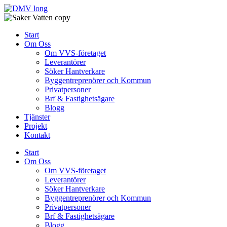
Skip
to
content
Start
Om Oss
Om VVS-företaget
Leverantörer
Söker Hantverkare
Byggentreprenörer och Kommun
Privatpersoner
Brf & Fastighetsägare
Blogg
Tjänster
Projekt
Kontakt
Start
Om Oss
Om VVS-företaget
Leverantörer
Söker Hantverkare
Byggentreprenörer och Kommun
Privatpersoner
Brf & Fastighetsägare
Blogg