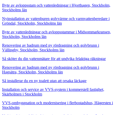
Byte av avloppsstam och vattenledningar i Hjorthagen, Stockholm,
Stockholms län
Nyinstallation av vattenburen golvvärme och varmvattenberedare i
Gröndal, Stockholm, Stockholms län
Byte av vattenledningar och avloppsstammar i Midsommarkransen,
Stockholm, Stockholms län
Renovering av badrum med ny rördragning och golvbrunn i
Vällingby, Stockholm, Stockholms län
Så sköter du din vattenmätare för att undvika felaktiga räkningar
Renovering av badrum med ny rördragning och golvbrunn i
Hagsätra, Stockholm, Stockholms län
Så installerar du en ny toalett utan att orsaka läckage
Installation och service av VVS-system i kommersiell fastighet,
Skärholmen i Stockholm
VVS-ombyggnation och modernisering i flerbostadshus, Hägersten i
Stockholm