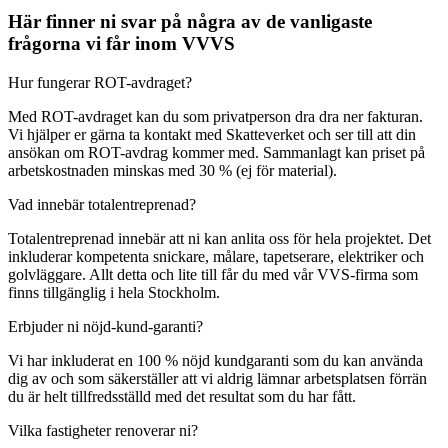
Här finner ni svar på några av de vanligaste
frågorna vi får inom VVVS
Hur fungerar ROT-avdraget?
Med ROT-avdraget kan du som privatperson dra dra ner fakturan.
Vi hjälper er gärna ta kontakt med Skatteverket och ser till att din
ansökan om ROT-avdrag kommer med. Sammanlagt kan priset på
arbetskostnaden minskas med 30 % (ej för material).
Vad innebär totalentreprenad?
Totalentreprenad innebär att ni kan anlita oss för hela projektet. Det
inkluderar kompetenta snickare, målare, tapetserare, elektriker och
golvläggare. Allt detta och lite till får du med vår VVS-firma som
finns tillgänglig i hela Stockholm.
Erbjuder ni nöjd-kund-garanti?
Vi har inkluderat en 100 % nöjd kundgaranti som du kan använda
dig av och som säkerställer att vi aldrig lämnar arbetsplatsen förrän
du är helt tillfredsställd med det resultat som du har fått.
Vilka fastigheter renoverar ni?