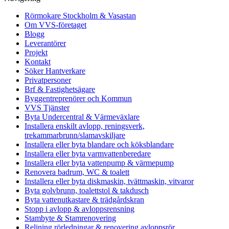
Rörmokare Stockholm & Vasastan
Om VVS-företaget
Blogg
Leverantörer
Projekt
Kontakt
Söker Hantverkare
Privatpersoner
Brf & Fastighetsägare
Byggentreprenörer och Kommun
VVS Tjänster
Byta Undercentral & Värmeväxlare
Installera enskilt avlopp, reningsverk,
trekammarbrunn/slamavskiljare
Installera eller byta blandare och köksblandare
Installera eller byta varmvattenberedare
Installera eller byta vattenpump & värmepump
Renovera badrum, WC & toalett
Installera eller byta diskmaskin, tvättmaskin, vitvaror
Byta golvbrunn, toalettstol & takdusch
Byta vattenutkastare & trädgårdskran
Stopp i avlopp & avloppsrensning
Stambyte & Stamrenovering
Relining rörledningar & renovering avloppsrör