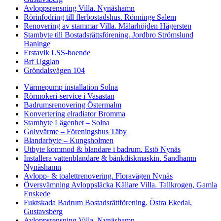
Avloppsrensning Villa. Nynäshamn
Rörinfodring till flerbostadshus. Rönninge Salem
Renovering av stammar Villa. Mälarhöjden Hägersten
Stambyte till Bostadsrättsförening. Jordbro Strömslund
Haninge
Erstavik LSS-boende
Brf Ugglan
Gröndalsvägen 104
Värmepump installation Solna
Rörmokeri-service i Vasastan
Badrumsrenovering Östermalm
Konvertering elradiator Bromma
Stambyte Lägenhet – Solna
Golvvärme – Föreningshus Täby
Blandarbyte – Kungsholmen
Utbyte kommod & blandare i badrum. Estö Nynäs
Installera vattenblandare & bänkdiskmaskin. Sandhamn
Nynäshamn
Avlopp- & toalettrenovering. Floravägen Nynäs
Översvämning Avloppsläcka Källare Villa. Tallkrogen, Gamla
Enskede
Fuktskada Badrum Bostadsrättförening. Östra Ekedal,
Gustavsberg
Avloppsrensning Villa. Nynäshamn