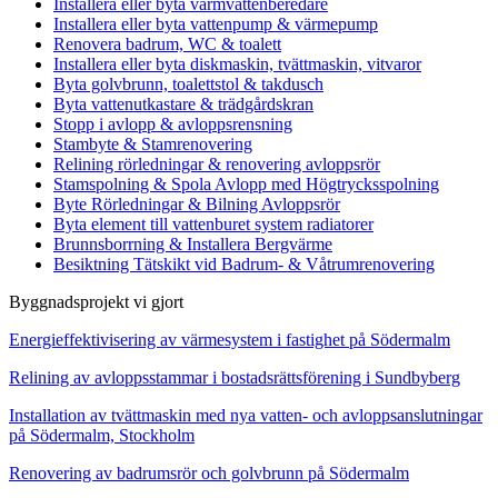
Installera eller byta varmvattenberedare
Installera eller byta vattenpump & värmepump
Renovera badrum, WC & toalett
Installera eller byta diskmaskin, tvättmaskin, vitvaror
Byta golvbrunn, toalettstol & takdusch
Byta vattenutkastare & trädgårdskran
Stopp i avlopp & avloppsrensning
Stambyte & Stamrenovering
Relining rörledningar & renovering avloppsrör
Stamspolning & Spola Avlopp med Högtrycksspolning
Byte Rörledningar & Bilning Avloppsrör
Byta element till vattenburet system radiatorer
Brunnsborrning & Installera Bergvärme
Besiktning Tätskikt vid Badrum- & Våtrumrenovering
Byggnadsprojekt vi gjort
Energieffektivisering av värmesystem i fastighet på Södermalm
Relining av avloppsstammar i bostadsrättsförening i Sundbyberg
Installation av tvättmaskin med nya vatten- och avloppsanslutningar
på Södermalm, Stockholm
Renovering av badrumsrör och golvbrunn på Södermalm