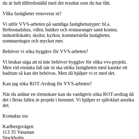
du är helt tillfredsställd med det resultat som du har fått.
Vilka fastigheter renoverar ni?
Vi utför VVS-arbeten på samtliga fastighetsstyper: bl.a.
flerbostadshus, villor, butiker och restauranger samt kontor,
industrilokaler, skolor, kyrkor, kommersiella fastigheter,
sommarstugor och mycket mer.
Behöver vi söka bygglov för VVS-arbeten?
Vi brukar säga att ni inte behöver bygglov för olika vvs-projekt.
Men vid enstaka fall när ni ska utöka fastigheten med kanske ett
badrum så kan det behövas. Men då hjälper vi er med det.
Kan jag söka ROT-Avdrag för VVS-arbeten?
När du anlitar en rörmokare kan du vanligtvis söka ROT-avdrag då
det i flesta fallen är projekt i hemmet. Vi hjälper er självklart ansöka
det.
Kontakta oss
Karlbergsvägen
113 35 Vasastan
Stockholm