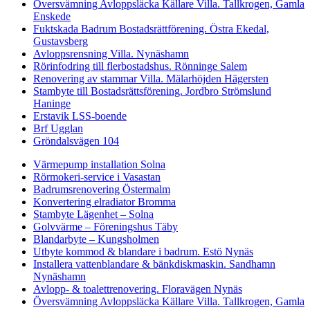
Översvämning Avloppsläcka Källare Villa. Tallkrogen, Gamla
Enskede
Fuktskada Badrum Bostadsrättförening. Östra Ekedal,
Gustavsberg
Avloppsrensning Villa. Nynäshamn
Rörinfodring till flerbostadshus. Rönninge Salem
Renovering av stammar Villa. Mälarhöjden Hägersten
Stambyte till Bostadsrättsförening. Jordbro Strömslund
Haninge
Erstavik LSS-boende
Brf Ugglan
Gröndalsvägen 104
Värmepump installation Solna
Rörmokeri-service i Vasastan
Badrumsrenovering Östermalm
Konvertering elradiator Bromma
Stambyte Lägenhet – Solna
Golvvärme – Föreningshus Täby
Blandarbyte – Kungsholmen
Utbyte kommod & blandare i badrum. Estö Nynäs
Installera vattenblandare & bänkdiskmaskin. Sandhamn
Nynäshamn
Avlopp- & toalettrenovering. Floravägen Nynäs
Översvämning Avloppsläcka Källare Villa. Tallkrogen, Gamla