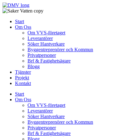
Skip
to
content
Start
Om Oss
Om VVS-företaget
Leverantörer
Söker Hantverkare
Byggentreprenörer och Kommun
Privatpersoner
Brf & Fastighetsägare
Blogg
Tjänster
Projekt
Kontakt
Start
Om Oss
Om VVS-företaget
Leverantörer
Söker Hantverkare
Byggentreprenörer och Kommun
Privatpersoner
Brf & Fastighetsägare
Blogg