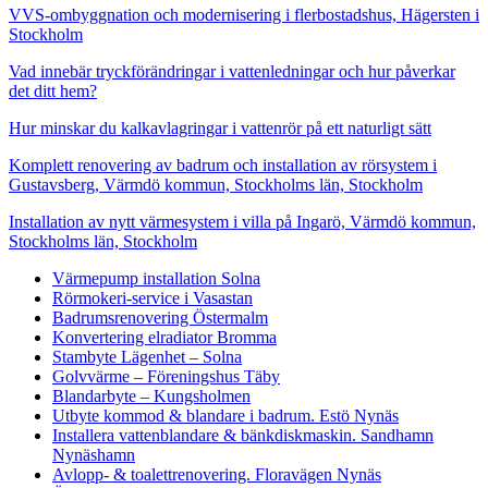
VVS-ombyggnation och modernisering i flerbostadshus, Hägersten i
Stockholm
Vad innebär tryckförändringar i vattenledningar och hur påverkar
det ditt hem?
Hur minskar du kalkavlagringar i vattenrör på ett naturligt sätt
Komplett renovering av badrum och installation av rörsystem i
Gustavsberg, Värmdö kommun, Stockholms län, Stockholm
Installation av nytt värmesystem i villa på Ingarö, Värmdö kommun,
Stockholms län, Stockholm
Värmepump installation Solna
Rörmokeri-service i Vasastan
Badrumsrenovering Östermalm
Konvertering elradiator Bromma
Stambyte Lägenhet – Solna
Golvvärme – Föreningshus Täby
Blandarbyte – Kungsholmen
Utbyte kommod & blandare i badrum. Estö Nynäs
Installera vattenblandare & bänkdiskmaskin. Sandhamn
Nynäshamn
Avlopp- & toalettrenovering. Floravägen Nynäs