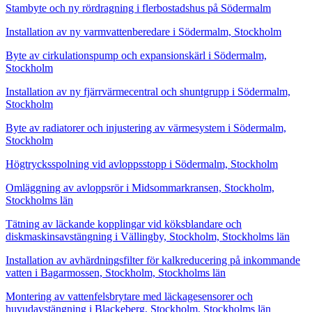
Stambyte och ny rördragning i flerbostadshus på Södermalm
Installation av ny varmvattenberedare i Södermalm, Stockholm
Byte av cirkulationspump och expansionskärl i Södermalm,
Stockholm
Installation av ny fjärrvärmecentral och shuntgrupp i Södermalm,
Stockholm
Byte av radiatorer och injustering av värmesystem i Södermalm,
Stockholm
Högtrycksspolning vid avloppsstopp i Södermalm, Stockholm
Omläggning av avloppsrör i Midsommarkransen, Stockholm,
Stockholms län
Tätning av läckande kopplingar vid köksblandare och
diskmaskinsavstängning i Vällingby, Stockholm, Stockholms län
Installation av avhärdningsfilter för kalkreducering på inkommande
vatten i Bagarmossen, Stockholm, Stockholms län
Montering av vattenfelsbrytare med läckagesensorer och
huvudavstängning i Blackeberg, Stockholm, Stockholms län