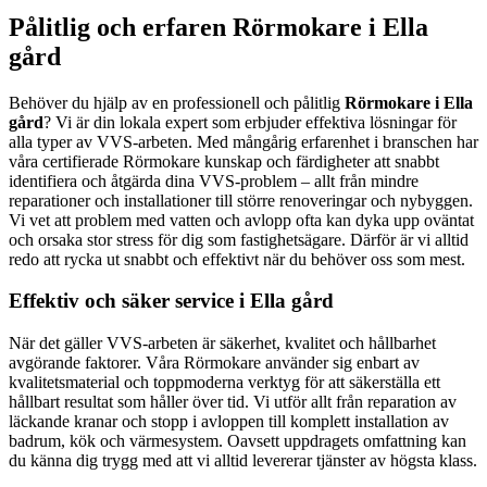
Pålitlig och erfaren Rörmokare i Ella
gård
Behöver du hjälp av en professionell och pålitlig
Rörmokare i Ella
gård
? Vi är din lokala expert som erbjuder effektiva lösningar för
alla typer av VVS-arbeten. Med mångårig erfarenhet i branschen har
våra certifierade Rörmokare kunskap och färdigheter att snabbt
identifiera och åtgärda dina VVS-problem – allt från mindre
reparationer och installationer till större renoveringar och nybyggen.
Vi vet att problem med vatten och avlopp ofta kan dyka upp oväntat
och orsaka stor stress för dig som fastighetsägare. Därför är vi alltid
redo att rycka ut snabbt och effektivt när du behöver oss som mest.
Effektiv och säker service i Ella gård
När det gäller VVS-arbeten är säkerhet, kvalitet och hållbarhet
avgörande faktorer. Våra Rörmokare använder sig enbart av
kvalitetsmaterial och toppmoderna verktyg för att säkerställa ett
hållbart resultat som håller över tid. Vi utför allt från reparation av
läckande kranar och stopp i avloppen till komplett installation av
badrum, kök och värmesystem. Oavsett uppdragets omfattning kan
du känna dig trygg med att vi alltid levererar tjänster av högsta klass.