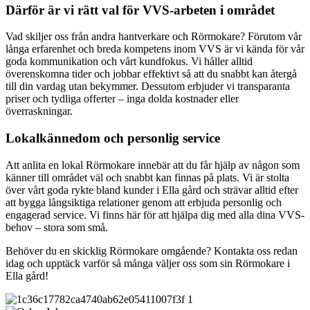
Därför är vi rätt val för VVS-arbeten i området
Vad skiljer oss från andra hantverkare och Rörmokare? Förutom vår
långa erfarenhet och breda kompetens inom VVS är vi kända för vår
goda kommunikation och vårt kundfokus. Vi håller alltid
överenskomna tider och jobbar effektivt så att du snabbt kan återgå
till din vardag utan bekymmer. Dessutom erbjuder vi transparanta
priser och tydliga offerter – inga dolda kostnader eller
överraskningar.
Lokalkännedom och personlig service
Att anlita en lokal Rörmokare innebär att du får hjälp av någon som
känner till området väl och snabbt kan finnas på plats. Vi är stolta
över vårt goda rykte bland kunder i Ella gård och strävar alltid efter
att bygga långsiktiga relationer genom att erbjuda personlig och
engagerad service. Vi finns här för att hjälpa dig med alla dina VVS-
behov – stora som små.
Behöver du en skicklig Rörmokare omgående? Kontakta oss redan
idag och upptäck varför så många väljer oss som sin Rörmokare i
Ella gård!