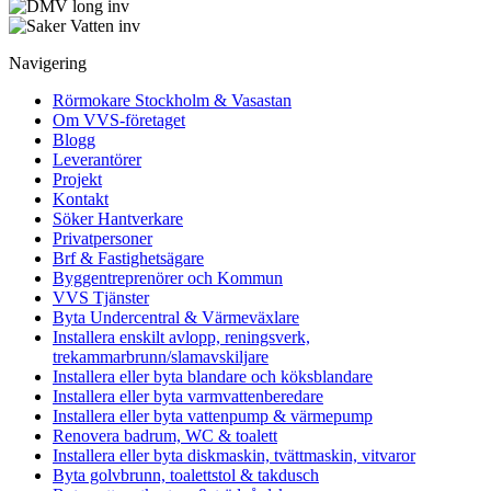
Navigering
Rörmokare Stockholm & Vasastan
Om VVS-företaget
Blogg
Leverantörer
Projekt
Kontakt
Söker Hantverkare
Privatpersoner
Brf & Fastighetsägare
Byggentreprenörer och Kommun
VVS Tjänster
Byta Undercentral & Värmeväxlare
Installera enskilt avlopp, reningsverk,
trekammarbrunn/slamavskiljare
Installera eller byta blandare och köksblandare
Installera eller byta varmvattenberedare
Installera eller byta vattenpump & värmepump
Renovera badrum, WC & toalett
Installera eller byta diskmaskin, tvättmaskin, vitvaror
Byta golvbrunn, toalettstol & takdusch