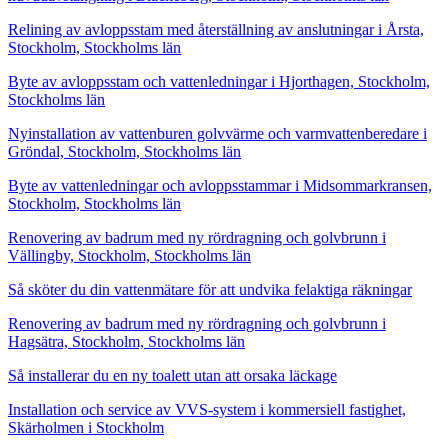
Relining av avloppsstam med återställning av anslutningar i Årsta,
Stockholm, Stockholms län
Byte av avloppsstam och vattenledningar i Hjorthagen, Stockholm,
Stockholms län
Nyinstallation av vattenburen golvvärme och varmvattenberedare i
Gröndal, Stockholm, Stockholms län
Byte av vattenledningar och avloppsstammar i Midsommarkransen,
Stockholm, Stockholms län
Renovering av badrum med ny rördragning och golvbrunn i
Vällingby, Stockholm, Stockholms län
Så sköter du din vattenmätare för att undvika felaktiga räkningar
Renovering av badrum med ny rördragning och golvbrunn i
Hagsätra, Stockholm, Stockholms län
Så installerar du en ny toalett utan att orsaka läckage
Installation och service av VVS-system i kommersiell fastighet,
Skärholmen i Stockholm