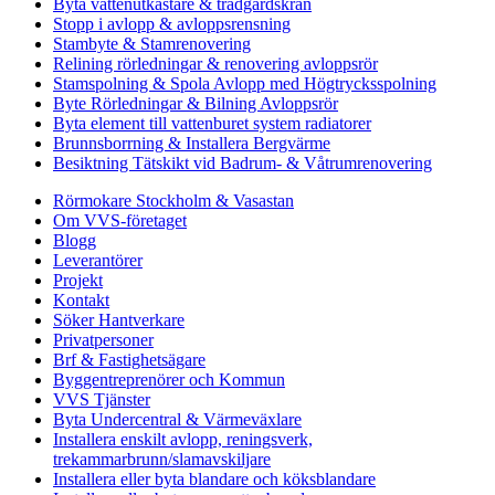
Byta vattenutkastare & trädgårdskran
Stopp i avlopp & avloppsrensning
Stambyte & Stamrenovering
Relining rörledningar & renovering avloppsrör
Stamspolning & Spola Avlopp med Högtrycksspolning
Byte Rörledningar & Bilning Avloppsrör
Byta element till vattenburet system radiatorer
Brunnsborrning & Installera Bergvärme
Besiktning Tätskikt vid Badrum- & Våtrumrenovering
Rörmokare Stockholm & Vasastan
Om VVS-företaget
Blogg
Leverantörer
Projekt
Kontakt
Söker Hantverkare
Privatpersoner
Brf & Fastighetsägare
Byggentreprenörer och Kommun
VVS Tjänster
Byta Undercentral & Värmeväxlare
Installera enskilt avlopp, reningsverk,
trekammarbrunn/slamavskiljare
Installera eller byta blandare och köksblandare