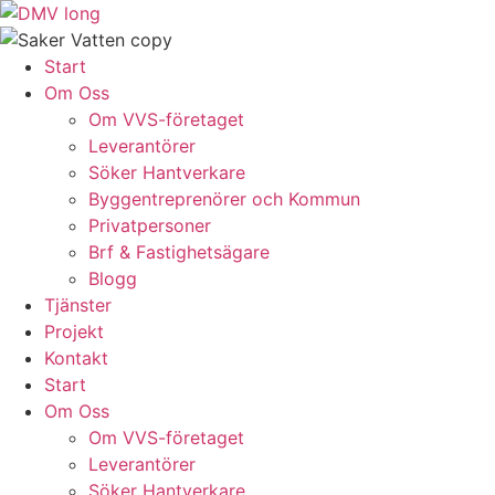
Skip
to
content
Start
Om Oss
Om VVS-företaget
Leverantörer
Söker Hantverkare
Byggentreprenörer och Kommun
Privatpersoner
Brf & Fastighetsägare
Blogg
Tjänster
Projekt
Kontakt
Start
Om Oss
Om VVS-företaget
Leverantörer
Söker Hantverkare