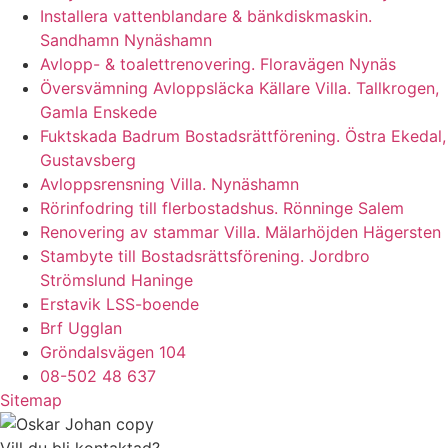
Installera vattenblandare & bänkdiskmaskin.
Sandhamn Nynäshamn
Avlopp- & toalettrenovering. Floravägen Nynäs
Översvämning Avloppsläcka Källare Villa. Tallkrogen,
Gamla Enskede
Fuktskada Badrum Bostadsrättförening. Östra Ekedal,
Gustavsberg
Avloppsrensning Villa. Nynäshamn
Rörinfodring till flerbostadshus. Rönninge Salem
Renovering av stammar Villa. Mälarhöjden Hägersten
Stambyte till Bostadsrättsförening. Jordbro
Strömslund Haninge
Erstavik LSS-boende
Brf Ugglan
Gröndalsvägen 104
08-502 48 637
Sitemap
Vill du bli kontaktad?