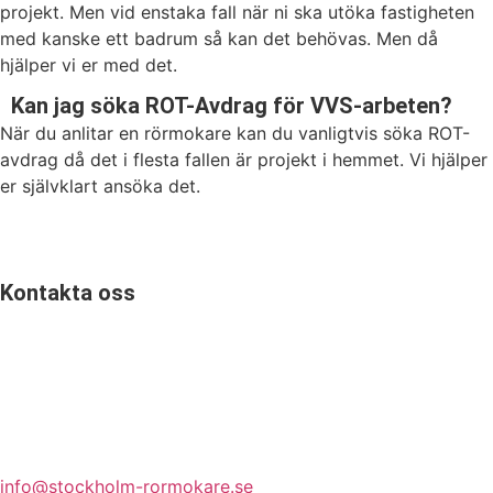
projekt. Men vid enstaka fall när ni ska utöka fastigheten
med kanske ett badrum så kan det behövas. Men då
hjälper vi er med det.
Kan jag söka ROT-Avdrag för VVS-arbeten?
När du anlitar en rörmokare kan du vanligtvis söka ROT-
avdrag då det i flesta fallen är projekt i hemmet. Vi hjälper
er självklart ansöka det.
Kontakta oss
Karlbergsvägen
113 35 Vasastan
Stockholm
Dannbergs Mark och VVS AB
08-502 48 637
info@stockholm-rormokare.se