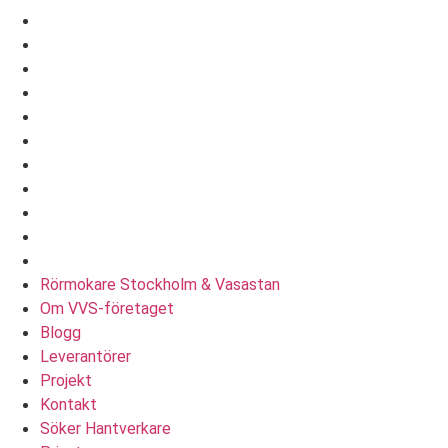
Installera eller byta diskmaskin, tvättmaskin, vitvaror
Byta golvbrunn, toalettstol & takdusch
Byta vattenutkastare & trädgårdskran
Stopp i avlopp & avloppsrensning
Stambyte & Stamrenovering
Relining rörledningar & renovering avloppsrör
Stamspolning & Spola Avlopp med Högtrycksspolning
Byte Rörledningar & Bilning Avloppsrör
Byta element till vattenburet system radiatorer
Brunnsborrning & Installera Bergvärme
Besiktning Tätskikt vid Badrum- & Våtrumrenovering
Rörmokare Stockholm & Vasastan
Om VVS-företaget
Blogg
Leverantörer
Projekt
Kontakt
Söker Hantverkare