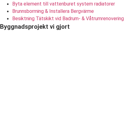
Byta element till vattenburet system radiatorer
Brunnsborrning & Installera Bergvärme
Besiktning Tätskikt vid Badrum- & Våtrumrenovering
Byggnadsprojekt vi gjort
Energieffektivisering av värmesystem i fastighet på Södermalm
Relining av avloppsstammar i bostadsrättsförening i
Sundbyberg
Installation av tvättmaskin med nya vatten- och
avloppsanslutningar på Södermalm, Stockholm
Renovering av badrumsrör och golvbrunn på Södermalm
Stambyte och ny rördragning i flerbostadshus på Södermalm
Installation av ny varmvattenberedare i Södermalm, Stockholm
Byte av cirkulationspump och expansionskärl i Södermalm,
Stockholm