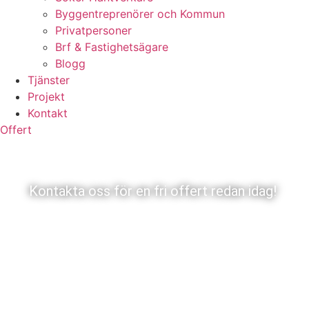
Byggentreprenörer och Kommun
Privatpersoner
Brf & Fastighetsägare
Blogg
Tjänster
Projekt
Kontakt
Offert
Rörmokare Ekängen
Kontakta oss för en fri offert redan idag!
Fri Offert