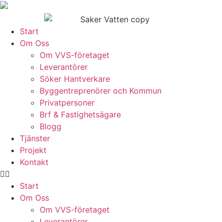
Skip
to
content
Start
Om Oss
Om VVS-företaget
Leverantörer
Söker Hantverkare
Byggentreprenörer och Kommun
Privatpersoner
Brf & Fastighetsägare
Blogg
Tjänster
Projekt
Kontakt
Start
Om Oss
Om VVS-företaget
Leverantörer