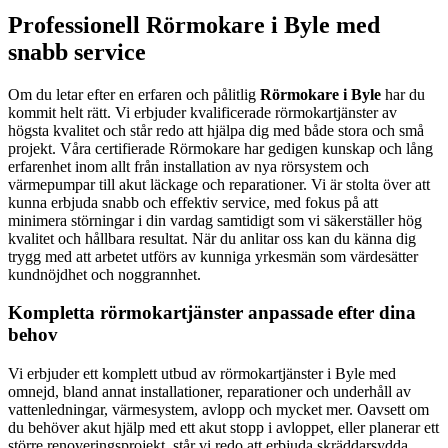
Professionell Rörmokare i Byle med
snabb service
Om du letar efter en erfaren och pålitlig
Rörmokare i Byle
har du
kommit helt rätt. Vi erbjuder kvalificerade rörmokartjänster av
högsta kvalitet och står redo att hjälpa dig med både stora och små
projekt. Våra certifierade Rörmokare har gedigen kunskap och lång
erfarenhet inom allt från installation av nya rörsystem och
värmepumpar till akut läckage och reparationer. Vi är stolta över att
kunna erbjuda snabb och effektiv service, med fokus på att
minimera störningar i din vardag samtidigt som vi säkerställer hög
kvalitet och hållbara resultat. När du anlitar oss kan du känna dig
trygg med att arbetet utförs av kunniga yrkesmän som värdesätter
kundnöjdhet och noggrannhet.
Kompletta rörmokartjänster anpassade efter dina
behov
Vi erbjuder ett komplett utbud av rörmokartjänster i Byle med
omnejd, bland annat installationer, reparationer och underhåll av
vattenledningar, värmesystem, avlopp och mycket mer. Oavsett om
du behöver akut hjälp med ett akut stopp i avloppet, eller planerar ett
större renoveringsprojekt, står vi redo att erbjuda skräddarsydda