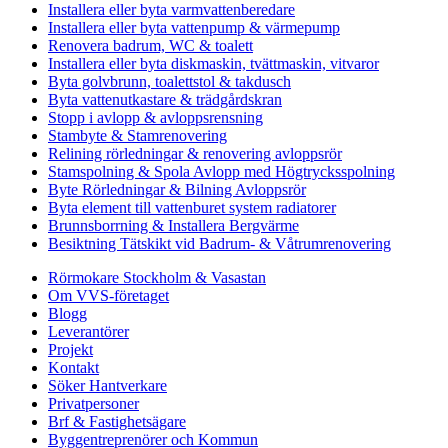
Installera eller byta varmvattenberedare
Installera eller byta vattenpump & värmepump
Renovera badrum, WC & toalett
Installera eller byta diskmaskin, tvättmaskin, vitvaror
Byta golvbrunn, toalettstol & takdusch
Byta vattenutkastare & trädgårdskran
Stopp i avlopp & avloppsrensning
Stambyte & Stamrenovering
Relining rörledningar & renovering avloppsrör
Stamspolning & Spola Avlopp med Högtrycksspolning
Byte Rörledningar & Bilning Avloppsrör
Byta element till vattenburet system radiatorer
Brunnsborrning & Installera Bergvärme
Besiktning Tätskikt vid Badrum- & Våtrumrenovering
Rörmokare Stockholm & Vasastan
Om VVS-företaget
Blogg
Leverantörer
Projekt
Kontakt
Söker Hantverkare
Privatpersoner
Brf & Fastighetsägare
Byggentreprenörer och Kommun