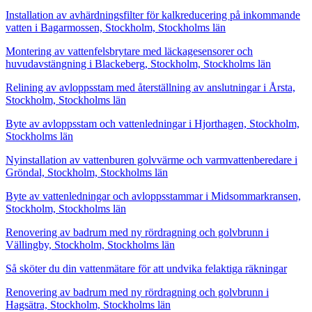
Installation av avhärdningsfilter för kalkreducering på inkommande
vatten i Bagarmossen, Stockholm, Stockholms län
Montering av vattenfelsbrytare med läckagesensorer och
huvudavstängning i Blackeberg, Stockholm, Stockholms län
Relining av avloppsstam med återställning av anslutningar i Årsta,
Stockholm, Stockholms län
Byte av avloppsstam och vattenledningar i Hjorthagen, Stockholm,
Stockholms län
Nyinstallation av vattenburen golvvärme och varmvattenberedare i
Gröndal, Stockholm, Stockholms län
Byte av vattenledningar och avloppsstammar i Midsommarkransen,
Stockholm, Stockholms län
Renovering av badrum med ny rördragning och golvbrunn i
Vällingby, Stockholm, Stockholms län
Så sköter du din vattenmätare för att undvika felaktiga räkningar
Renovering av badrum med ny rördragning och golvbrunn i
Hagsätra, Stockholm, Stockholms län