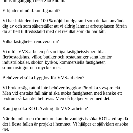
finns tillgänglig i hela Stockholm.
Erbjuder ni nöjd-kund-garanti?
Vi har inkluderat en 100 % nöjd kundgaranti som du kan använda
dig av och som säkerställer att vi aldrig lämnar arbetsplatsen förrän
du är helt tillfredsställd med det resultat som du har fått.
Vilka fastigheter renoverar ni?
Vi utför VVS-arbeten på samtliga fastighetsstyper: bl.a.
flerbostadshus, villor, butiker och restauranger samt kontor,
industrilokaler, skolor, kyrkor, kommersiella fastigheter,
sommarstugor och mycket mer.
Behöver vi söka bygglov för VVS-arbeten?
Vi brukar säga att ni inte behöver bygglov för olika vvs-projekt.
Men vid enstaka fall när ni ska utöka fastigheten med kanske ett
badrum så kan det behövas. Men då hjälper vi er med det.
Kan jag söka ROT-Avdrag för VVS-arbeten?
När du anlitar en rörmokare kan du vanligtvis söka ROT-avdrag då
det i flesta fallen är projekt i hemmet. Vi hjälper er självklart ansöka
det.