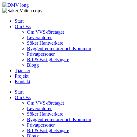
Skip
to
content
Start
Om Oss
Om VVS-företaget
Leverantörer
Söker Hantverkare
Byggentreprenörer och Kommun
Privatpersoner
Brf & Fastighetsägare
Blogg
Tjänster
Projekt
Kontakt
Start
Om Oss
Om VVS-företaget
Leverantörer
Söker Hantverkare
Byggentreprenörer och Kommun
Privatpersoner
Brf & Fastighetsägare
Blogg