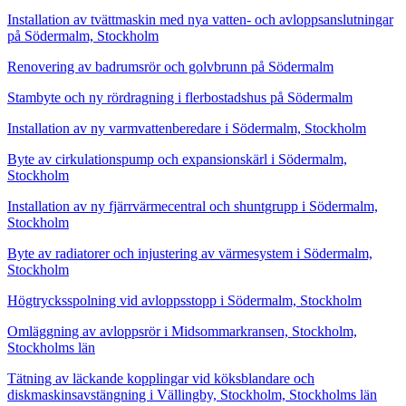
Installation av tvättmaskin med nya vatten- och avloppsanslutningar
på Södermalm, Stockholm
Renovering av badrumsrör och golvbrunn på Södermalm
Stambyte och ny rördragning i flerbostadshus på Södermalm
Installation av ny varmvattenberedare i Södermalm, Stockholm
Byte av cirkulationspump och expansionskärl i Södermalm,
Stockholm
Installation av ny fjärrvärmecentral och shuntgrupp i Södermalm,
Stockholm
Byte av radiatorer och injustering av värmesystem i Södermalm,
Stockholm
Högtrycksspolning vid avloppsstopp i Södermalm, Stockholm
Omläggning av avloppsrör i Midsommarkransen, Stockholm,
Stockholms län
Tätning av läckande kopplingar vid köksblandare och
diskmaskinsavstängning i Vällingby, Stockholm, Stockholms län