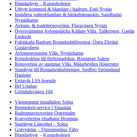
Blandarbyte – Kungsholmen
Utbyte kommod & blandare i badrum. Estö Nynäs
Installera vattenblandare & bänkdiskmaskin. Sandhamn
Nynäshamn
Avlopp- & toalettrenovering. Floravägen Nynäs
Översvämning Avloppsläcka Källare Villa. Tallkrogen, Gamla
Enskede
Fuktskada Badrum Bostadsrättförening. Östra Ekedal,
Gustavsberg
Avloppsrensning Villa. Nynäshamn
Rörinfodring till flerbostadshus. Rönninge Salem
Renovering av stammar Villa. Mälarhöjden Hägersten
Stambyte till Bostadsrättsförening. Jordbro Strömslund
Haninge
Erstavik LSS-boende
Brf Ugglan
Gröndalsvägen 104
Värmepump installation Solna
Rörmokeri-service i Vasastan
Badrumsrenovering Östermalm
Konvertering elradiator Bromma
Stambyte Lägenhet – Solna
Golvvärme – Föreningshus Täby
Blandarbyte – Kungsholmen