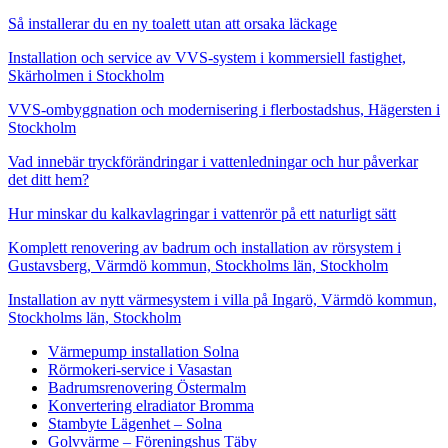
Så installerar du en ny toalett utan att orsaka läckage
Installation och service av VVS-system i kommersiell fastighet,
Skärholmen i Stockholm
VVS-ombyggnation och modernisering i flerbostadshus, Hägersten i
Stockholm
Vad innebär tryckförändringar i vattenledningar och hur påverkar
det ditt hem?
Hur minskar du kalkavlagringar i vattenrör på ett naturligt sätt
Komplett renovering av badrum och installation av rörsystem i
Gustavsberg, Värmdö kommun, Stockholms län, Stockholm
Installation av nytt värmesystem i villa på Ingarö, Värmdö kommun,
Stockholms län, Stockholm
Värmepump installation Solna
Rörmokeri-service i Vasastan
Badrumsrenovering Östermalm
Konvertering elradiator Bromma
Stambyte Lägenhet – Solna
Golvvärme – Föreningshus Täby