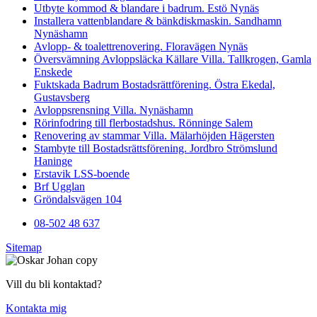
Utbyte kommod & blandare i badrum. Estö Nynäs
Installera vattenblandare & bänkdiskmaskin. Sandhamn
Nynäshamn
Avlopp- & toalettrenovering. Floravägen Nynäs
Översvämning Avloppsläcka Källare Villa. Tallkrogen, Gamla
Enskede
Fuktskada Badrum Bostadsrättförening. Östra Ekedal,
Gustavsberg
Avloppsrensning Villa. Nynäshamn
Rörinfodring till flerbostadshus. Rönninge Salem
Renovering av stammar Villa. Mälarhöjden Hägersten
Stambyte till Bostadsrättsförening. Jordbro Strömslund
Haninge
Erstavik LSS-boende
Brf Ugglan
Gröndalsvägen 104
08-502 48 637
Sitemap
Vill du bli kontaktad?
Kontakta mig