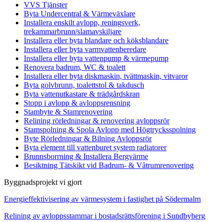
VVS Tjänster
Byta Undercentral & Värmeväxlare
Installera enskilt avlopp, reningsverk,
trekammarbrunn/slamavskiljare
Installera eller byta blandare och köksblandare
Installera eller byta varmvattenberedare
Installera eller byta vattenpump & värmepump
Renovera badrum, WC & toalett
Installera eller byta diskmaskin, tvättmaskin, vitvaror
Byta golvbrunn, toalettstol & takdusch
Byta vattenutkastare & trädgårdskran
Stopp i avlopp & avloppsrensning
Stambyte & Stamrenovering
Relining rörledningar & renovering avloppsrör
Stamspolning & Spola Avlopp med Högtrycksspolning
Byte Rörledningar & Bilning Avloppsrör
Byta element till vattenburet system radiatorer
Brunnsborrning & Installera Bergvärme
Besiktning Tätskikt vid Badrum- & Våtrumrenovering
Byggnadsprojekt vi gjort
Energieffektivisering av värmesystem i fastighet på Södermalm
Relining av avloppsstammar i bostadsrättsförening i Sundbyberg