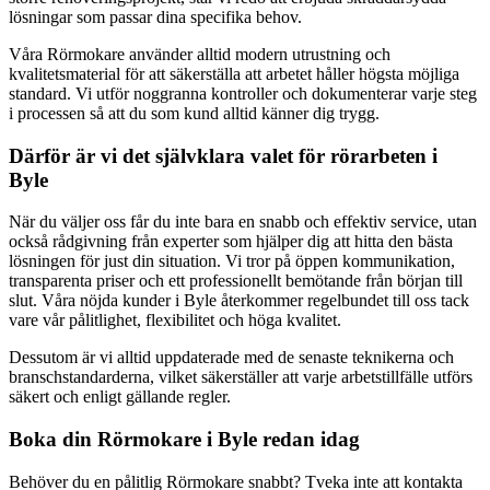
lösningar som passar dina specifika behov.
Våra Rörmokare använder alltid modern utrustning och
kvalitetsmaterial för att säkerställa att arbetet håller högsta möjliga
standard. Vi utför noggranna kontroller och dokumenterar varje steg
i processen så att du som kund alltid känner dig trygg.
Därför är vi det självklara valet för rörarbeten i
Byle
När du väljer oss får du inte bara en snabb och effektiv service, utan
också rådgivning från experter som hjälper dig att hitta den bästa
lösningen för just din situation. Vi tror på öppen kommunikation,
transparenta priser och ett professionellt bemötande från början till
slut. Våra nöjda kunder i Byle återkommer regelbundet till oss tack
vare vår pålitlighet, flexibilitet och höga kvalitet.
Dessutom är vi alltid uppdaterade med de senaste teknikerna och
branschstandarderna, vilket säkerställer att varje arbetstillfälle utförs
säkert och enligt gällande regler.
Boka din Rörmokare i Byle redan idag
Behöver du en pålitlig Rörmokare snabbt? Tveka inte att kontakta