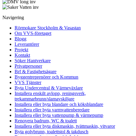
Navigering
Rörmokare Stockholm & Vasastan
Om VVS-företaget
Blogg
Leverantörer
Projekt
Kontakt
Söker Hantverkare
Privatpersoner
Brf & Fastighetsägare
Byggentreprenörer och Kommun
VVS Tjänster
Byta Undercentral & Värmeväxlare
Installera enskilt avlopp, reningsverk,
trekammarbrunn/slamavskiljare
Installera eller byta blandare och köksblandare
Installera eller byta varmvattenberedare
Installera eller byta vattenpump & värmepump
Renovera badrum, WC & toalett
Installera eller byta diskmaskin, tvättmaskin, vitvaror
Byta golvbrunn, toalettstol & takdusch