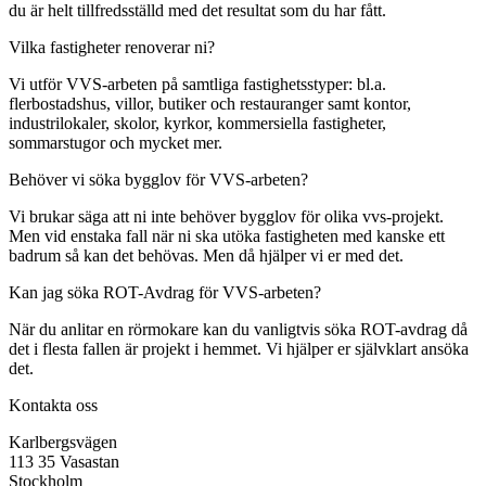
du är helt tillfredsställd med det resultat som du har fått.
Vilka fastigheter renoverar ni?
Vi utför VVS-arbeten på samtliga fastighetsstyper: bl.a.
flerbostadshus, villor, butiker och restauranger samt kontor,
industrilokaler, skolor, kyrkor, kommersiella fastigheter,
sommarstugor och mycket mer.
Behöver vi söka bygglov för VVS-arbeten?
Vi brukar säga att ni inte behöver bygglov för olika vvs-projekt.
Men vid enstaka fall när ni ska utöka fastigheten med kanske ett
badrum så kan det behövas. Men då hjälper vi er med det.
Kan jag söka ROT-Avdrag för VVS-arbeten?
När du anlitar en rörmokare kan du vanligtvis söka ROT-avdrag då
det i flesta fallen är projekt i hemmet. Vi hjälper er självklart ansöka
det.
Kontakta oss
Karlbergsvägen
113 35 Vasastan
Stockholm