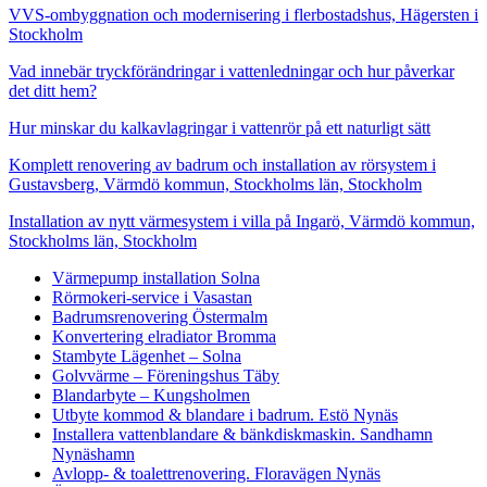
VVS-ombyggnation och modernisering i flerbostadshus, Hägersten i
Stockholm
Vad innebär tryckförändringar i vattenledningar och hur påverkar
det ditt hem?
Hur minskar du kalkavlagringar i vattenrör på ett naturligt sätt
Komplett renovering av badrum och installation av rörsystem i
Gustavsberg, Värmdö kommun, Stockholms län, Stockholm
Installation av nytt värmesystem i villa på Ingarö, Värmdö kommun,
Stockholms län, Stockholm
Värmepump installation Solna
Rörmokeri-service i Vasastan
Badrumsrenovering Östermalm
Konvertering elradiator Bromma
Stambyte Lägenhet – Solna
Golvvärme – Föreningshus Täby
Blandarbyte – Kungsholmen
Utbyte kommod & blandare i badrum. Estö Nynäs
Installera vattenblandare & bänkdiskmaskin. Sandhamn
Nynäshamn
Avlopp- & toalettrenovering. Floravägen Nynäs