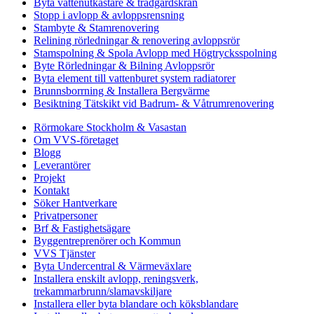
Byta vattenutkastare & trädgårdskran
Stopp i avlopp & avloppsrensning
Stambyte & Stamrenovering
Relining rörledningar & renovering avloppsrör
Stamspolning & Spola Avlopp med Högtrycksspolning
Byte Rörledningar & Bilning Avloppsrör
Byta element till vattenburet system radiatorer
Brunnsborrning & Installera Bergvärme
Besiktning Tätskikt vid Badrum- & Våtrumrenovering
Rörmokare Stockholm & Vasastan
Om VVS-företaget
Blogg
Leverantörer
Projekt
Kontakt
Söker Hantverkare
Privatpersoner
Brf & Fastighetsägare
Byggentreprenörer och Kommun
VVS Tjänster
Byta Undercentral & Värmeväxlare
Installera enskilt avlopp, reningsverk,
trekammarbrunn/slamavskiljare
Installera eller byta blandare och köksblandare