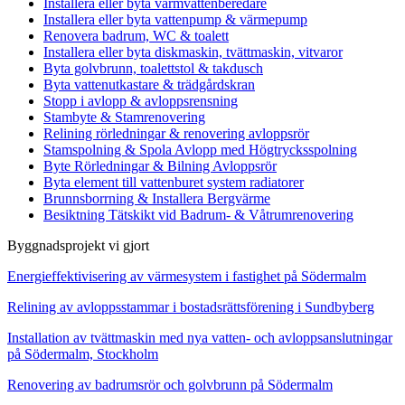
Installera eller byta varmvattenberedare
Installera eller byta vattenpump & värmepump
Renovera badrum, WC & toalett
Installera eller byta diskmaskin, tvättmaskin, vitvaror
Byta golvbrunn, toalettstol & takdusch
Byta vattenutkastare & trädgårdskran
Stopp i avlopp & avloppsrensning
Stambyte & Stamrenovering
Relining rörledningar & renovering avloppsrör
Stamspolning & Spola Avlopp med Högtrycksspolning
Byte Rörledningar & Bilning Avloppsrör
Byta element till vattenburet system radiatorer
Brunnsborrning & Installera Bergvärme
Besiktning Tätskikt vid Badrum- & Våtrumrenovering
Byggnadsprojekt vi gjort
Energieffektivisering av värmesystem i fastighet på Södermalm
Relining av avloppsstammar i bostadsrättsförening i Sundbyberg
Installation av tvättmaskin med nya vatten- och avloppsanslutningar
på Södermalm, Stockholm
Renovering av badrumsrör och golvbrunn på Södermalm