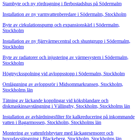
Stambyte och ny rördragning i flerbostadshus på Södermalm
Installation av ny varmvattenberedare i Södermalm, Stockholm
Byte av cirkulationspump och expansionskärl i Södermalm,
Stockholm
Installation av ny fjärrvärmecentral och shuntgrupp i Södermalm,
Stockholm
Byte av radiatorer och injustering av värmesystem i Södermalm,
Stockholm
Högtrycksspolning vid avloppsstopp i Södermalm, Stockholm
Omläggning av avloppsrör i Midsommarkransen, Stockholm,
Stockholms län
Tätning av läckande kopplingar vid köksblandare och
diskmaskinsavstängning i Vällingby, Stockholm, Stockholms län
Installation av avhärdningsfilter för kalkreducering på inkommande
vatten i Bagarmossen, Stockholm, Stockholms län
Montering av vattenfelsbrytare med läckagesensorer och
huvudavstängning i Blackeberg, Stockholm, Stockholms län