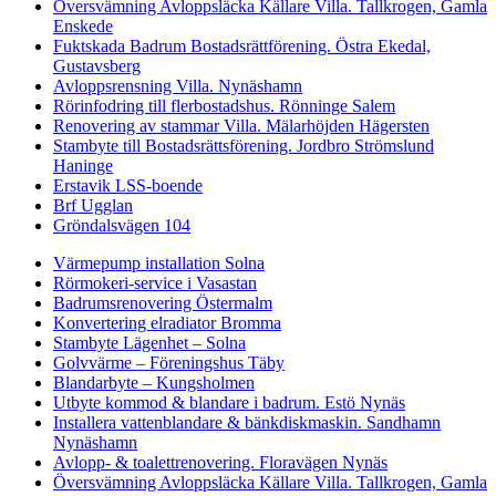
Översvämning Avloppsläcka Källare Villa. Tallkrogen, Gamla
Enskede
Fuktskada Badrum Bostadsrättförening. Östra Ekedal,
Gustavsberg
Avloppsrensning Villa. Nynäshamn
Rörinfodring till flerbostadshus. Rönninge Salem
Renovering av stammar Villa. Mälarhöjden Hägersten
Stambyte till Bostadsrättsförening. Jordbro Strömslund
Haninge
Erstavik LSS-boende
Brf Ugglan
Gröndalsvägen 104
Värmepump installation Solna
Rörmokeri-service i Vasastan
Badrumsrenovering Östermalm
Konvertering elradiator Bromma
Stambyte Lägenhet – Solna
Golvvärme – Föreningshus Täby
Blandarbyte – Kungsholmen
Utbyte kommod & blandare i badrum. Estö Nynäs
Installera vattenblandare & bänkdiskmaskin. Sandhamn
Nynäshamn
Avlopp- & toalettrenovering. Floravägen Nynäs
Översvämning Avloppsläcka Källare Villa. Tallkrogen, Gamla