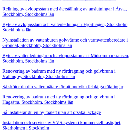
Relining av avloppsstam med återställning av anslutningar i Årsta,
Stockholm, Stockholms län
Byte av avloppsstam och vattenledningar i Hjorthagen, Stockholm,
Stockholms län
Nyinstallation av vattenburen golvvärme och varmvattenberedare i
Gröndal, Stockholm, Stockholms län
Byte av vattenledningar och avloppsstammar i Midsommarkransen,
Stockholm, Stockholms län
Renovering av badrum med ny rördragning och golvbrunn i
Vällingby, Stockholm, Stockholms län
Så sköter du din vattenmätare för att undvika felaktiga räkningar
Renovering av badrum med ny rördragning och golvbrunn i
Hagsätra, Stockholm, Stockholms län
Så installerar du en ny toalett utan att orsaka läckage
Installation och service av VVS-system i kommersiell fastighet,
Skärholmen i Stockholm