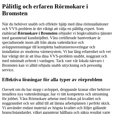
Pålitlig och erfaren Rörmokare i
Bromsten
När du behöver snabb och effektiv hjälp med dina rörinstallationer
och VVS-problem är det viktigt att välja en pålitlig expert. Som
etablerad
Rörmokare i Bromsten
erbjuder vi högkvalitativa tjänster
med garanterad kundnöjdhet. Våra certifierade hantverkare är
specialiserade inom allt från akuta vattenläckor och
avloppsrensningar till kompletta badrumsrenoveringar och
installation av moderna värmesystem. Vi har lång erfarenhet och vet
hur viktigt det är att lösa dina VVS-problem snabbt, noggrant och
med minimalt avbrott i vardagen. Tack vare vår lokala närvaro i
Bromsten kan vi alltid erbjuda snabb utryckning och personlig
service.
Effektiva lösningar för alla typer av rörproblem
Oavsett om du har stopp i avloppet, droppande kranar eller behöver
installera nya vattenledningar, har vi rätt kompetens och utrustning
för jobbet. Våra Rörmokare arbetar med fokus på kvalitet och
noggrannhet och ser alltid till att lämna arbetsplatsen i perfekt skick.
Vi använder endast material av högsta kvalitet och följer gällande
branschstandarder, vilket garanterar hållbara och säkra resultat varje