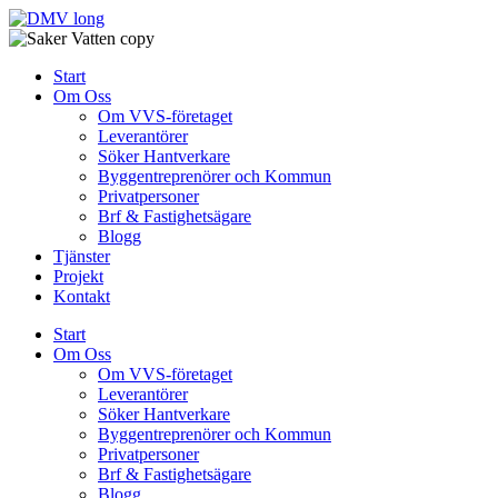
Skip
to
content
Start
Om Oss
Om VVS-företaget
Leverantörer
Söker Hantverkare
Byggentreprenörer och Kommun
Privatpersoner
Brf & Fastighetsägare
Blogg
Tjänster
Projekt
Kontakt
Start
Om Oss
Om VVS-företaget
Leverantörer
Söker Hantverkare
Byggentreprenörer och Kommun
Privatpersoner
Brf & Fastighetsägare
Blogg