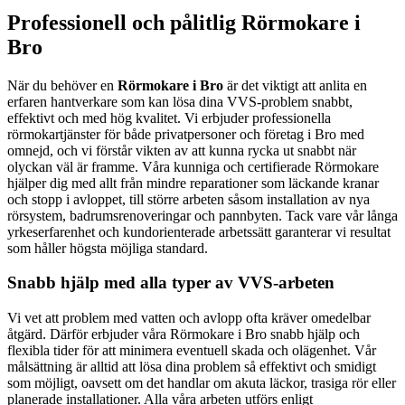
Professionell och pålitlig Rörmokare i
Bro
När du behöver en
Rörmokare i Bro
är det viktigt att anlita en
erfaren hantverkare som kan lösa dina VVS-problem snabbt,
effektivt och med hög kvalitet. Vi erbjuder professionella
rörmokartjänster för både privatpersoner och företag i Bro med
omnejd, och vi förstår vikten av att kunna rycka ut snabbt när
olyckan väl är framme. Våra kunniga och certifierade Rörmokare
hjälper dig med allt från mindre reparationer som läckande kranar
och stopp i avloppet, till större arbeten såsom installation av nya
rörsystem, badrumsrenoveringar och pannbyten. Tack vare vår långa
yrkeserfarenhet och kundorienterade arbetssätt garanterar vi resultat
som håller högsta möjliga standard.
Snabb hjälp med alla typer av VVS-arbeten
Vi vet att problem med vatten och avlopp ofta kräver omedelbar
åtgärd. Därför erbjuder våra Rörmokare i Bro snabb hjälp och
flexibla tider för att minimera eventuell skada och olägenhet. Vår
målsättning är alltid att lösa dina problem så effektivt och smidigt
som möjligt, oavsett om det handlar om akuta läckor, trasiga rör eller
planerade installationer. Alla våra arbeten utförs enligt