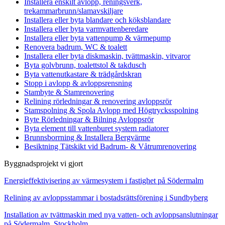
Installera enskilt avlopp, reningsverk,
trekammarbrunn/slamavskiljare
Installera eller byta blandare och köksblandare
Installera eller byta varmvattenberedare
Installera eller byta vattenpump & värmepump
Renovera badrum, WC & toalett
Installera eller byta diskmaskin, tvättmaskin, vitvaror
Byta golvbrunn, toalettstol & takdusch
Byta vattenutkastare & trädgårdskran
Stopp i avlopp & avloppsrensning
Stambyte & Stamrenovering
Relining rörledningar & renovering avloppsrör
Stamspolning & Spola Avlopp med Högtrycksspolning
Byte Rörledningar & Bilning Avloppsrör
Byta element till vattenburet system radiatorer
Brunnsborrning & Installera Bergvärme
Besiktning Tätskikt vid Badrum- & Våtrumrenovering
Byggnadsprojekt vi gjort
Energieffektivisering av värmesystem i fastighet på Södermalm
Relining av avloppsstammar i bostadsrättsförening i Sundbyberg
Installation av tvättmaskin med nya vatten- och avloppsanslutningar
på Södermalm, Stockholm