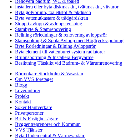
Renovera badrum, WC & toalett
Installera eller byta diskmaskin, tvättmaskin, vitvaror
Byta golvbrunn, toalettstol & takdusch
Byta vattenutkastare & trädgårdskran
Stopp i avlopp & avloppsrensning
Stambyte & Stamrenovering
Relining rörledningar & renovering avloppsrör
Stamspolning & Spola Avlopp med Högtrycksspolning
Byte Rörledningar & Bilning Avloppsrör
Byta element till vattenburet system radiatorer
Brunnsborrning & Installera Bergvärme
Besiktning Tätskikt vid Badrum- & Våtrumrenovering
Rörmokare Stockholm & Vasastan
Om VVS-företaget
Blogg
Leverantörer
Projekt
Kontakt
Söker Hantverkare
Privatpersoner
Brf & Fastighetsägare
Byggentreprenörer och Kommun
VVS Tjänster
Byta Undercentral & Värmeväxlare