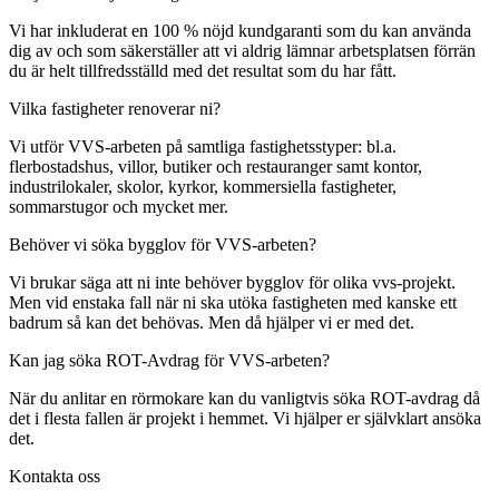
Vi har inkluderat en 100 % nöjd kundgaranti som du kan använda
dig av och som säkerställer att vi aldrig lämnar arbetsplatsen förrän
du är helt tillfredsställd med det resultat som du har fått.
Vilka fastigheter renoverar ni?
Vi utför VVS-arbeten på samtliga fastighetsstyper: bl.a.
flerbostadshus, villor, butiker och restauranger samt kontor,
industrilokaler, skolor, kyrkor, kommersiella fastigheter,
sommarstugor och mycket mer.
Behöver vi söka bygglov för VVS-arbeten?
Vi brukar säga att ni inte behöver bygglov för olika vvs-projekt.
Men vid enstaka fall när ni ska utöka fastigheten med kanske ett
badrum så kan det behövas. Men då hjälper vi er med det.
Kan jag söka ROT-Avdrag för VVS-arbeten?
När du anlitar en rörmokare kan du vanligtvis söka ROT-avdrag då
det i flesta fallen är projekt i hemmet. Vi hjälper er självklart ansöka
det.
Kontakta oss