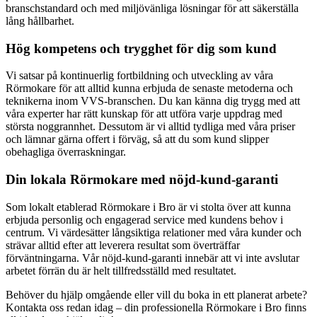
branschstandard och med miljövänliga lösningar för att säkerställa
lång hållbarhet.
Hög kompetens och trygghet för dig som kund
Vi satsar på kontinuerlig fortbildning och utveckling av våra
Rörmokare för att alltid kunna erbjuda de senaste metoderna och
teknikerna inom VVS-branschen. Du kan känna dig trygg med att
våra experter har rätt kunskap för att utföra varje uppdrag med
största noggrannhet. Dessutom är vi alltid tydliga med våra priser
och lämnar gärna offert i förväg, så att du som kund slipper
obehagliga överraskningar.
Din lokala Rörmokare med nöjd-kund-garanti
Som lokalt etablerad Rörmokare i Bro är vi stolta över att kunna
erbjuda personlig och engagerad service med kundens behov i
centrum. Vi värdesätter långsiktiga relationer med våra kunder och
strävar alltid efter att leverera resultat som överträffar
förväntningarna. Vår nöjd-kund-garanti innebär att vi inte avslutar
arbetet förrän du är helt tillfredsställd med resultatet.
Behöver du hjälp omgående eller vill du boka in ett planerat arbete?
Kontakta oss redan idag – din professionella Rörmokare i Bro finns