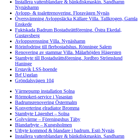
Installera vattenblandare & bänkdiskmaskin. Sandhamn
Nynäshamn
Avlopp- & toalettrenovering. Floravägen Nynäs
Översvämning Avloppsläcka Källare Villa. Tallkrogen, Gamla
Enskede
Fuktskada Badrum Bostadsrättförening. Östra Ekedal,
Gustavsberg
Avloppsrensning Villa. Nynäshamn
Rörinfodring till flerbostadshus. Rönninge Salem
Renovering av stammar Villa. Mälarhöjden Hägersten
Stambyte till Bostadsrättsförening. Jordbro Strömslund
Haninge
Erstavik LSS-boende
Brf Ugglan
Gröndalsvägen 104
Värmepump installation Solna
Rörmokeri-service i Vasastan
Badrumsrenovering Östermalm
Konvertering elradiator Bromma
Stambyte Lägenhet – Solna
Golvvärme – Föreningshus Täby
Blandarbyte – Kungsholmen
Utbyte kommod & blandare i badrum. Estö Nynäs
Installera vattenblandare & bänkdiskmaskin. Sandhamn