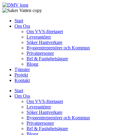
Skip
to
content
Start
Om Oss
Om VVS-företaget
Leverantörer
Söker Hantverkare
Byggentreprenörer och Kommun
Privatpersoner
Brf & Fastighetsägare
Blogg
Tjänster
Projekt
Kontakt
Start
Om Oss
Om VVS-företaget
Leverantörer
Söker Hantverkare
Byggentreprenörer och Kommun
Privatpersoner
Brf & Fastighetsägare
Blogg