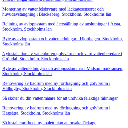
Montering av vattenfelsbrytare med läckagesensorer och
huvudavstängning i Blackeberg, Stockholm, Stockholms län
Relining av avloppsstam med återställning av anslutningar i Årsta,
Stockholm, Stockholms län
Byte av avloppsstam och vattenledningar i Hjorthagen, Stockholm,
Stockholms län
Nyinstallation av vattenburen golvvärme och varmvattenberedare i
Gröndal, Stockholm, Stockholms län
Byte av vattenledningar och avloppsstammar i Midsommarkransen,
Stockholm, Stockholms län
Renovering av badrum med ny rördragning och golvbrunn i
Vällingby, Stockholm, Stockholms län
Så sköter du din vattenmätare för att undvika felaktiga räkningar
Renovering av badrum med ny rördragning och golvbrunn i
Hagsätra, Stockholm, Stockholms län
Så installerar du en ny toalett utan att orsaka läckage