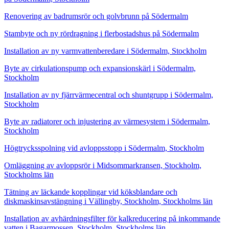
Renovering av badrumsrör och golvbrunn på Södermalm
Stambyte och ny rördragning i flerbostadshus på Södermalm
Installation av ny varmvattenberedare i Södermalm, Stockholm
Byte av cirkulationspump och expansionskärl i Södermalm,
Stockholm
Installation av ny fjärrvärmecentral och shuntgrupp i Södermalm,
Stockholm
Byte av radiatorer och injustering av värmesystem i Södermalm,
Stockholm
Högtrycksspolning vid avloppsstopp i Södermalm, Stockholm
Omläggning av avloppsrör i Midsommarkransen, Stockholm,
Stockholms län
Tätning av läckande kopplingar vid köksblandare och
diskmaskinsavstängning i Vällingby, Stockholm, Stockholms län
Installation av avhärdningsfilter för kalkreducering på inkommande
vatten i Bagarmossen, Stockholm, Stockholms län