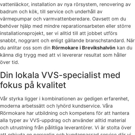
vattenläckor, installation av nya rörsystem, renovering av
badrum och kök, till service och underhåll av
värmepumpar och varmvattenberedare. Oavsett om du
behöver hjälp med mindre reparationsarbeten eller större
installationsprojekt, ser vi alltid till att jobbet utförs
snabbt, noggrant och enligt gällande branschstandard. När
du anlitar oss som din
Rörmokare i Brevikshalvön
kan du
känna dig trygg med att vi levererar resultat som håller
över tid.
Din lokala VVS-specialist med
fokus på kvalitet
Vår styrka ligger i kombinationen av gedigen erfarenhet,
moderna arbetssätt och lyhörd kundservice. Våra
Rörmokare har utbildning och kompetens för att hantera
alla typer av VVS-uppdrag och använder alltid material
och utrustning från pålitliga leverantörer. Vi är stolta över
att erbjuda en personlig och kundanpassad service där vi