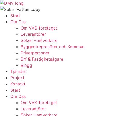
Skip
to
content
Start
Om Oss
Om VVS-företaget
Leverantörer
Söker Hantverkare
Byggentreprenörer och Kommun
Privatpersoner
Brf & Fastighetsägare
Blogg
Tjänster
Projekt
Kontakt
Start
Om Oss
Om VVS-företaget
Leverantörer
Söker Hantverkare