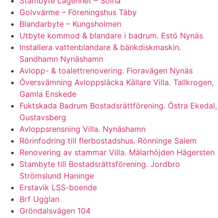
Stambyte Lägenhet – Solna
Golvvärme – Föreningshus Täby
Blandarbyte – Kungsholmen
Utbyte kommod & blandare i badrum. Estö Nynäs
Installera vattenblandare & bänkdiskmaskin.
Sandhamn Nynäshamn
Avlopp- & toalettrenovering. Floravägen Nynäs
Översvämning Avloppsläcka Källare Villa. Tallkrogen,
Gamla Enskede
Fuktskada Badrum Bostadsrättförening. Östra Ekedal,
Gustavsberg
Avloppsrensning Villa. Nynäshamn
Rörinfodring till flerbostadshus. Rönninge Salem
Renovering av stammar Villa. Mälarhöjden Hägersten
Stambyte till Bostadsrättsförening. Jordbro
Strömslund Haninge
Erstavik LSS-boende
Brf Ugglan
Gröndalsvägen 104