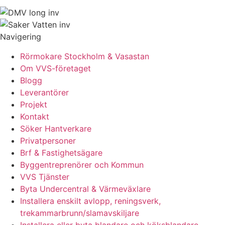
Navigering
Rörmokare Stockholm & Vasastan
Om VVS-företaget
Blogg
Leverantörer
Projekt
Kontakt
Söker Hantverkare
Privatpersoner
Brf & Fastighetsägare
Byggentreprenörer och Kommun
VVS Tjänster
Byta Undercentral & Värmeväxlare
Installera enskilt avlopp, reningsverk,
trekammarbrunn/slamavskiljare
Installera eller byta blandare och köksblandare