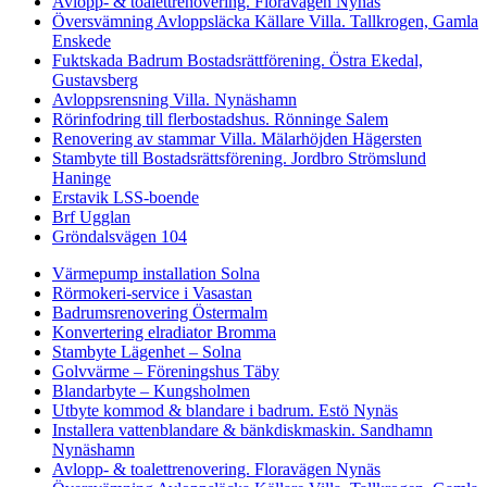
Avlopp- & toalettrenovering. Floravägen Nynäs
Översvämning Avloppsläcka Källare Villa. Tallkrogen, Gamla
Enskede
Fuktskada Badrum Bostadsrättförening. Östra Ekedal,
Gustavsberg
Avloppsrensning Villa. Nynäshamn
Rörinfodring till flerbostadshus. Rönninge Salem
Renovering av stammar Villa. Mälarhöjden Hägersten
Stambyte till Bostadsrättsförening. Jordbro Strömslund
Haninge
Erstavik LSS-boende
Brf Ugglan
Gröndalsvägen 104
Värmepump installation Solna
Rörmokeri-service i Vasastan
Badrumsrenovering Östermalm
Konvertering elradiator Bromma
Stambyte Lägenhet – Solna
Golvvärme – Föreningshus Täby
Blandarbyte – Kungsholmen
Utbyte kommod & blandare i badrum. Estö Nynäs
Installera vattenblandare & bänkdiskmaskin. Sandhamn
Nynäshamn
Avlopp- & toalettrenovering. Floravägen Nynäs