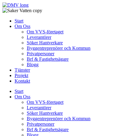
Skip
to
content
Start
Om Oss
Om VVS-företaget
Leverantörer
Söker Hantverkare
Byggentreprenörer och Kommun
Privatpersoner
Brf & Fastighetsägare
Blogg
Tjänster
Projekt
Kontakt
Start
Om Oss
Om VVS-företaget
Leverantörer
Söker Hantverkare
Byggentreprenörer och Kommun
Privatpersoner
Brf & Fastighetsägare
Blogg