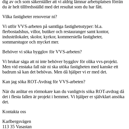
dig av och som säkerställer att vi aldrig lämnar arbetsplatsen förrän
du är helt tillfredsställd med det resultat som du har fått.
Vilka fastigheter renoverar ni?
Vi utför VVS-arbeten på samtliga fastighetsstyper: bl.a.
flerbostadshus, villor, butiker och restauranger samt kontor,
industrilokaler, skolor, kyrkor, kommersiella fastigheter,
sommarstugor och mycket mer.
Behöver vi söka bygglov för VVS-arbeten?
Vi brukar säga att ni inte behöver bygglov för olika vvs-projekt.
Men vid enstaka fall när ni ska utöka fastigheten med kanske ett
badrum så kan det behövas. Men då hjälper vi er med det.
Kan jag söka ROT-Avdrag för VVS-arbeten?
När du anlitar en rörmokare kan du vanligtvis söka ROT-avdrag då
det i flesta fallen är projekt i hemmet. Vi hjälper er självklart ansöka
det.
Kontakta oss
Karlbergsvägen
113 35 Vasastan