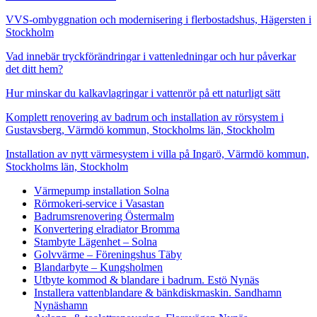
VVS-ombyggnation och modernisering i flerbostadshus, Hägersten i
Stockholm
Vad innebär tryckförändringar i vattenledningar och hur påverkar
det ditt hem?
Hur minskar du kalkavlagringar i vattenrör på ett naturligt sätt
Komplett renovering av badrum och installation av rörsystem i
Gustavsberg, Värmdö kommun, Stockholms län, Stockholm
Installation av nytt värmesystem i villa på Ingarö, Värmdö kommun,
Stockholms län, Stockholm
Värmepump installation Solna
Rörmokeri-service i Vasastan
Badrumsrenovering Östermalm
Konvertering elradiator Bromma
Stambyte Lägenhet – Solna
Golvvärme – Föreningshus Täby
Blandarbyte – Kungsholmen
Utbyte kommod & blandare i badrum. Estö Nynäs
Installera vattenblandare & bänkdiskmaskin. Sandhamn
Nynäshamn