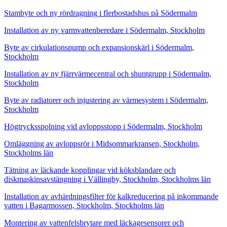
Stambyte och ny rördragning i flerbostadshus på Södermalm
Installation av ny varmvattenberedare i Södermalm, Stockholm
Byte av cirkulationspump och expansionskärl i Södermalm,
Stockholm
Installation av ny fjärrvärmecentral och shuntgrupp i Södermalm,
Stockholm
Byte av radiatorer och injustering av värmesystem i Södermalm,
Stockholm
Högtrycksspolning vid avloppsstopp i Södermalm, Stockholm
Omläggning av avloppsrör i Midsommarkransen, Stockholm,
Stockholms län
Tätning av läckande kopplingar vid köksblandare och
diskmaskinsavstängning i Vällingby, Stockholm, Stockholms län
Installation av avhärdningsfilter för kalkreducering på inkommande
vatten i Bagarmossen, Stockholm, Stockholms län
Montering av vattenfelsbrytare med läckagesensorer och