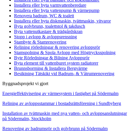
Installera eller byta varmvattenberedare
Installera eller byta vattenpump & värmepump
Renovera badrum, WC & toalett
Installera eller byta diskmaskin, tvättmaskin, vitvaror
Byta golvbrunn, toalettstol & takdusch
Byta vattenutkastare & trädgårdskran
Stopp i avlopp & avloppsrensning
Stambyte & Stamrenovering
Relining rörledningar & renovering avloppsrör
Stamspolning & Spola Avlopp med Högtrycksspolning
Byte Rörledningar & Bilning Avloppsrör
Byta element till vattenburet system radiatorer
Brunnsborrning & Installera Bergvärme
Besiktning Tätskikt vid Badrum- & Våtrumrenovering
Byggnadsprojekt vi gjort
Energieffektivisering av värmesystem i fastighet på Södermalm
Relining av avloppsstammar i bostadsrättsförening i Sundbyberg
Installation av tvättmaskin med nya vatten- och avloppsanslutningar
på Södermalm, Stockholm
Renovering av badrumsrör och golvbrunn på Södermalm