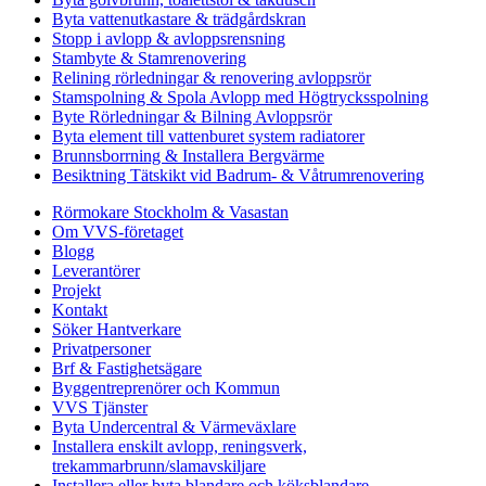
Byta vattenutkastare & trädgårdskran
Stopp i avlopp & avloppsrensning
Stambyte & Stamrenovering
Relining rörledningar & renovering avloppsrör
Stamspolning & Spola Avlopp med Högtrycksspolning
Byte Rörledningar & Bilning Avloppsrör
Byta element till vattenburet system radiatorer
Brunnsborrning & Installera Bergvärme
Besiktning Tätskikt vid Badrum- & Våtrumrenovering
Rörmokare Stockholm & Vasastan
Om VVS-företaget
Blogg
Leverantörer
Projekt
Kontakt
Söker Hantverkare
Privatpersoner
Brf & Fastighetsägare
Byggentreprenörer och Kommun
VVS Tjänster
Byta Undercentral & Värmeväxlare
Installera enskilt avlopp, reningsverk,
trekammarbrunn/slamavskiljare
Installera eller byta blandare och köksblandare