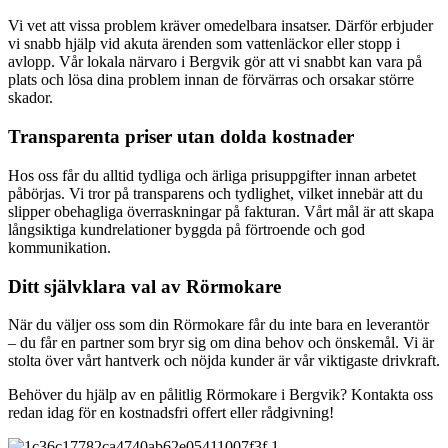
Vi vet att vissa problem kräver omedelbara insatser. Därför erbjuder
vi snabb hjälp vid akuta ärenden som vattenläckor eller stopp i
avlopp. Vår lokala närvaro i Bergvik gör att vi snabbt kan vara på
plats och lösa dina problem innan de förvärras och orsakar större
skador.
Transparenta priser utan dolda kostnader
Hos oss får du alltid tydliga och ärliga prisuppgifter innan arbetet
påbörjas. Vi tror på transparens och tydlighet, vilket innebär att du
slipper obehagliga överraskningar på fakturan. Vårt mål är att skapa
långsiktiga kundrelationer byggda på förtroende och god
kommunikation.
Ditt självklara val av Rörmokare
När du väljer oss som din Rörmokare får du inte bara en leverantör
– du får en partner som bryr sig om dina behov och önskemål. Vi är
stolta över vårt hantverk och nöjda kunder är vår viktigaste drivkraft.
Behöver du hjälp av en pålitlig Rörmokare i Bergvik? Kontakta oss
redan idag för en kostnadsfri offert eller rådgivning!