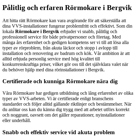
Pålitlig och erfaren Rörmokare i Bergvik
Att hitta rätt Rörmokare kan vara avgörande för att säkerställa att
dina VVS-installationer fungerar problemfritt och effektivt. Som din
lokala
Rörmokare i Bergvik
erbjuder vi snabb, pålitlig och
professionell service för både privatpersoner och företag. Med
många års erfarenhet och gedigen kompetens ser vi till att lösa alla
typer av rörproblem, från akuta läckor och stopp i avlopp till
installation och renovering av badrum och kök. Vår ambition är att
alltid erbjuda personlig service med hög kvalitet till
konkurrenskraftiga priser, vilket gör oss till det självklara valet när
du behöver hjälp med dina rörinstallationer i Bergvik.
Certifierade och kunniga Rörmokare nära dig
Våra Rörmokare har gedigen utbildning och lång erfarenhet av olika
typer av VVS-arbeten. Vi är certifierade enligt branschens
standarder och följer alltid gällande riktlinjer och bestämmelser. När
du anlitar oss kan du känna dig trygg med att arbetet utförs korrekt
och noggrant, oavsett om det gäller reparationer, nyinstallationer
eller underhåll.
Snabb och effektiv service vid akuta problem