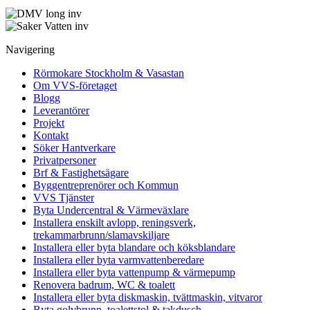
Navigering
Rörmokare Stockholm & Vasastan
Om VVS-företaget
Blogg
Leverantörer
Projekt
Kontakt
Söker Hantverkare
Privatpersoner
Brf & Fastighetsägare
Byggentreprenörer och Kommun
VVS Tjänster
Byta Undercentral & Värmeväxlare
Installera enskilt avlopp, reningsverk,
trekammarbrunn/slamavskiljare
Installera eller byta blandare och köksblandare
Installera eller byta varmvattenberedare
Installera eller byta vattenpump & värmepump
Renovera badrum, WC & toalett
Installera eller byta diskmaskin, tvättmaskin, vitvaror
Byta golvbrunn, toalettstol & takdusch