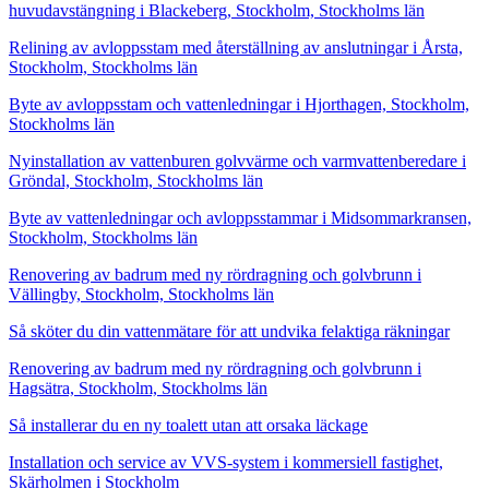
huvudavstängning i Blackeberg, Stockholm, Stockholms län
Relining av avloppsstam med återställning av anslutningar i Årsta,
Stockholm, Stockholms län
Byte av avloppsstam och vattenledningar i Hjorthagen, Stockholm,
Stockholms län
Nyinstallation av vattenburen golvvärme och varmvattenberedare i
Gröndal, Stockholm, Stockholms län
Byte av vattenledningar och avloppsstammar i Midsommarkransen,
Stockholm, Stockholms län
Renovering av badrum med ny rördragning och golvbrunn i
Vällingby, Stockholm, Stockholms län
Så sköter du din vattenmätare för att undvika felaktiga räkningar
Renovering av badrum med ny rördragning och golvbrunn i
Hagsätra, Stockholm, Stockholms län
Så installerar du en ny toalett utan att orsaka läckage
Installation och service av VVS-system i kommersiell fastighet,
Skärholmen i Stockholm