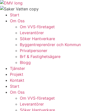
Skip
to
content
Start
Om Oss
Om VVS-företaget
Leverantörer
Söker Hantverkare
Byggentreprenörer och Kommun
Privatpersoner
Brf & Fastighetsägare
Blogg
Tjänster
Projekt
Kontakt
Start
Om Oss
Om VVS-företaget
Leverantörer
Söker Hantverkare