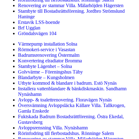
Renovering av stammar Villa. Mälarhöjden Hägersten
Stambyte till Bostadsrättsförening. Jordbro Strömslund
Haninge
Erstavik LSS-boende
Brf Ugglan
Gröndalsvägen 104
Värmepump installation Solna
Rörmokeri-service i Vasastan
Badrumsrenovering Östermalm
Konvertering elradiator Bromma
Stambyte Lägenhet – Solna
Golvvärme – Föreningshus Täby
Blandarbyte – Kungsholmen
Utbyte kommod & blandare i badrum. Estö Nynäs
Installera vattenblandare & bänkdiskmaskin. Sandhamn
Nynäshamn
Avlopp- & toalettrenovering. Floravägen Nynäs
Översvämning Avloppsläcka Källare Villa. Tallkrogen,
Gamla Enskede
Fuktskada Badrum Bostadsrättförening. Östra Ekedal,
Gustavsberg
Avloppsrensning Villa. Nynäshamn
Rörinfodring till flerbostadshus. Rönninge Salem
Renovering av stammar Villa. Mälarhöjden Hägersten