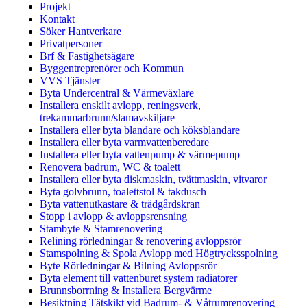
Projekt
Kontakt
Söker Hantverkare
Privatpersoner
Brf & Fastighetsägare
Byggentreprenörer och Kommun
VVS Tjänster
Byta Undercentral & Värmeväxlare
Installera enskilt avlopp, reningsverk,
trekammarbrunn/slamavskiljare
Installera eller byta blandare och köksblandare
Installera eller byta varmvattenberedare
Installera eller byta vattenpump & värmepump
Renovera badrum, WC & toalett
Installera eller byta diskmaskin, tvättmaskin, vitvaror
Byta golvbrunn, toalettstol & takdusch
Byta vattenutkastare & trädgårdskran
Stopp i avlopp & avloppsrensning
Stambyte & Stamrenovering
Relining rörledningar & renovering avloppsrör
Stamspolning & Spola Avlopp med Högtrycksspolning
Byte Rörledningar & Bilning Avloppsrör
Byta element till vattenburet system radiatorer
Brunnsborrning & Installera Bergvärme
Besiktning Tätskikt vid Badrum- & Våtrumrenovering