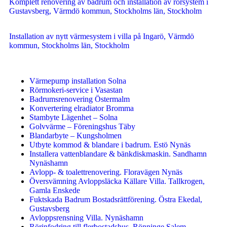
Komplett renovering av badrum och installation av rörsystem i
Gustavsberg, Värmdö kommun, Stockholms län, Stockholm
Installation av nytt värmesystem i villa på Ingarö, Värmdö
kommun, Stockholms län, Stockholm
Värmepump installation Solna
Rörmokeri-service i Vasastan
Badrumsrenovering Östermalm
Konvertering elradiator Bromma
Stambyte Lägenhet – Solna
Golvvärme – Föreningshus Täby
Blandarbyte – Kungsholmen
Utbyte kommod & blandare i badrum. Estö Nynäs
Installera vattenblandare & bänkdiskmaskin. Sandhamn
Nynäshamn
Avlopp- & toalettrenovering. Floravägen Nynäs
Översvämning Avloppsläcka Källare Villa. Tallkrogen,
Gamla Enskede
Fuktskada Badrum Bostadsrättförening. Östra Ekedal,
Gustavsberg
Avloppsrensning Villa. Nynäshamn
Rörinfodring till flerbostadshus. Rönninge Salem