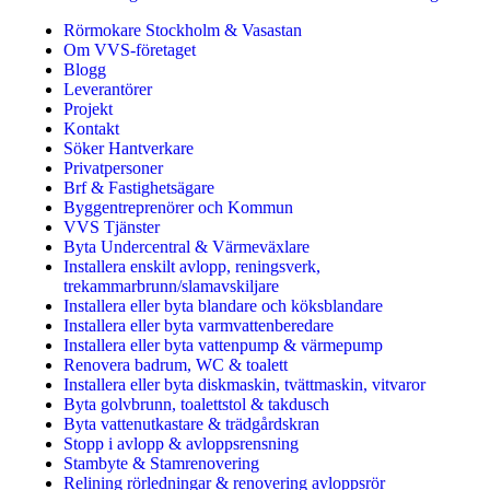
Rörmokare Stockholm & Vasastan
Om VVS-företaget
Blogg
Leverantörer
Projekt
Kontakt
Söker Hantverkare
Privatpersoner
Brf & Fastighetsägare
Byggentreprenörer och Kommun
VVS Tjänster
Byta Undercentral & Värmeväxlare
Installera enskilt avlopp, reningsverk,
trekammarbrunn/slamavskiljare
Installera eller byta blandare och köksblandare
Installera eller byta varmvattenberedare
Installera eller byta vattenpump & värmepump
Renovera badrum, WC & toalett
Installera eller byta diskmaskin, tvättmaskin, vitvaror
Byta golvbrunn, toalettstol & takdusch
Byta vattenutkastare & trädgårdskran
Stopp i avlopp & avloppsrensning
Stambyte & Stamrenovering
Relining rörledningar & renovering avloppsrör