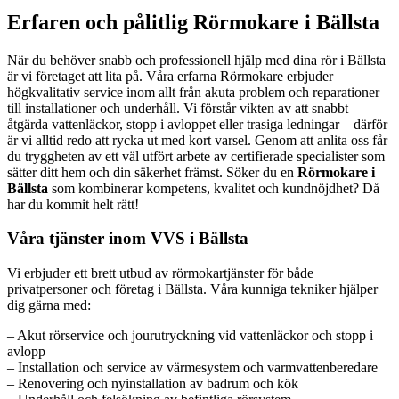
Erfaren och pålitlig Rörmokare i Bällsta
När du behöver snabb och professionell hjälp med dina rör i Bällsta
är vi företaget att lita på. Våra erfarna Rörmokare erbjuder
högkvalitativ service inom allt från akuta problem och reparationer
till installationer och underhåll. Vi förstår vikten av att snabbt
åtgärda vattenläckor, stopp i avloppet eller trasiga ledningar – därför
är vi alltid redo att rycka ut med kort varsel. Genom att anlita oss får
du tryggheten av ett väl utfört arbete av certifierade specialister som
sätter ditt hem och din säkerhet främst. Söker du en
Rörmokare i
Bällsta
som kombinerar kompetens, kvalitet och kundnöjdhet? Då
har du kommit helt rätt!
Våra tjänster inom VVS i Bällsta
Vi erbjuder ett brett utbud av rörmokartjänster för både
privatpersoner och företag i Bällsta. Våra kunniga tekniker hjälper
dig gärna med:
– Akut rörservice och jourutryckning vid vattenläckor och stopp i
avlopp
– Installation och service av värmesystem och varmvattenberedare
– Renovering och nyinstallation av badrum och kök