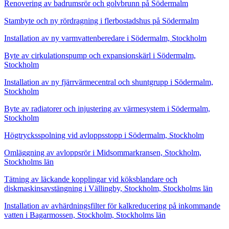
Renovering av badrumsrör och golvbrunn på Södermalm
Stambyte och ny rördragning i flerbostadshus på Södermalm
Installation av ny varmvattenberedare i Södermalm, Stockholm
Byte av cirkulationspump och expansionskärl i Södermalm,
Stockholm
Installation av ny fjärrvärmecentral och shuntgrupp i Södermalm,
Stockholm
Byte av radiatorer och injustering av värmesystem i Södermalm,
Stockholm
Högtrycksspolning vid avloppsstopp i Södermalm, Stockholm
Omläggning av avloppsrör i Midsommarkransen, Stockholm,
Stockholms län
Tätning av läckande kopplingar vid köksblandare och
diskmaskinsavstängning i Vällingby, Stockholm, Stockholms län
Installation av avhärdningsfilter för kalkreducering på inkommande
vatten i Bagarmossen, Stockholm, Stockholms län