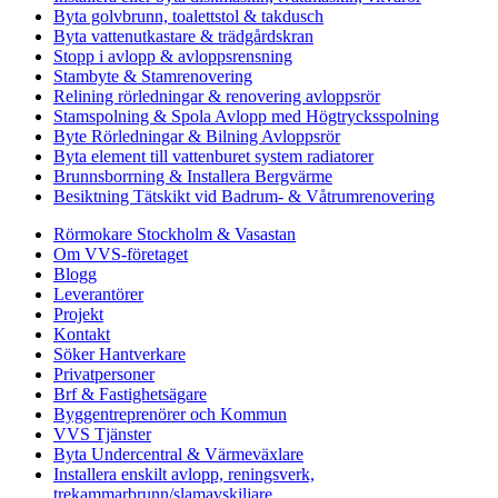
Byta golvbrunn, toalettstol & takdusch
Byta vattenutkastare & trädgårdskran
Stopp i avlopp & avloppsrensning
Stambyte & Stamrenovering
Relining rörledningar & renovering avloppsrör
Stamspolning & Spola Avlopp med Högtrycksspolning
Byte Rörledningar & Bilning Avloppsrör
Byta element till vattenburet system radiatorer
Brunnsborrning & Installera Bergvärme
Besiktning Tätskikt vid Badrum- & Våtrumrenovering
Rörmokare Stockholm & Vasastan
Om VVS-företaget
Blogg
Leverantörer
Projekt
Kontakt
Söker Hantverkare
Privatpersoner
Brf & Fastighetsägare
Byggentreprenörer och Kommun
VVS Tjänster
Byta Undercentral & Värmeväxlare
Installera enskilt avlopp, reningsverk,
trekammarbrunn/slamavskiljare