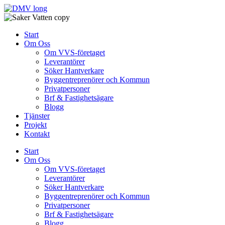
Skip
to
content
Start
Om Oss
Om VVS-företaget
Leverantörer
Söker Hantverkare
Byggentreprenörer och Kommun
Privatpersoner
Brf & Fastighetsägare
Blogg
Tjänster
Projekt
Kontakt
Start
Om Oss
Om VVS-företaget
Leverantörer
Söker Hantverkare
Byggentreprenörer och Kommun
Privatpersoner
Brf & Fastighetsägare
Blogg