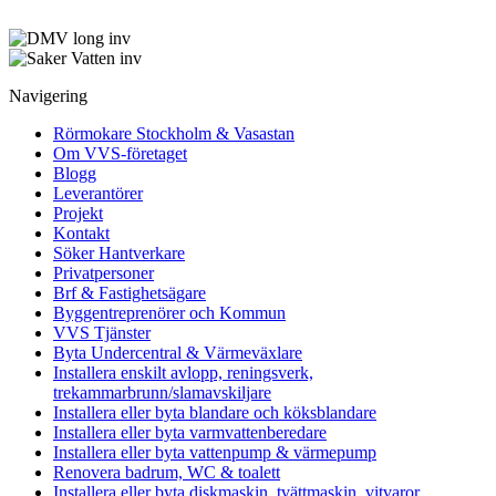
Navigering
Rörmokare Stockholm & Vasastan
Om VVS-företaget
Blogg
Leverantörer
Projekt
Kontakt
Söker Hantverkare
Privatpersoner
Brf & Fastighetsägare
Byggentreprenörer och Kommun
VVS Tjänster
Byta Undercentral & Värmeväxlare
Installera enskilt avlopp, reningsverk,
trekammarbrunn/slamavskiljare
Installera eller byta blandare och köksblandare
Installera eller byta varmvattenberedare
Installera eller byta vattenpump & värmepump
Renovera badrum, WC & toalett
Installera eller byta diskmaskin, tvättmaskin, vitvaror