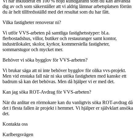
Vi har inkluderat en 100 % nöjd kundgaranti som du kan använda
dig av och som säkerställer att vi aldrig lämnar arbetsplatsen förrän
du är helt tillfredsställd med det resultat som du har fått.
Vilka fastigheter renoverar ni?
Vi utför VVS-arbeten på samtliga fastighetsstyper: bl.a.
flerbostadshus, villor, butiker och restauranger samt kontor,
industrilokaler, skolor, kyrkor, kommersiella fastigheter,
sommarstugor och mycket mer.
Behöver vi söka bygglov för VVS-arbeten?
Vi brukar säga att ni inte behöver bygglov för olika vvs-projekt.
Men vid enstaka fall när ni ska utöka fastigheten med kanske ett
badrum så kan det behövas. Men då hjälper vi er med det.
Kan jag söka ROT-Avdrag för VVS-arbeten?
När du anlitar en rörmokare kan du vanligtvis söka ROT-avdrag då
det i flesta fallen är projekt i hemmet. Vi hjälper er självklart ansöka
det.
Kontakta oss
Karlbergsvägen