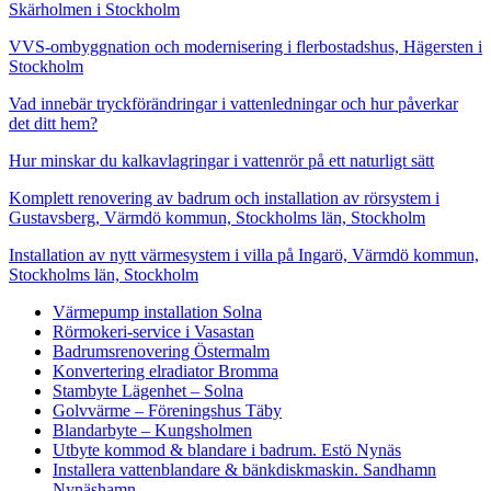
Skärholmen i Stockholm
VVS-ombyggnation och modernisering i flerbostadshus, Hägersten i
Stockholm
Vad innebär tryckförändringar i vattenledningar och hur påverkar
det ditt hem?
Hur minskar du kalkavlagringar i vattenrör på ett naturligt sätt
Komplett renovering av badrum och installation av rörsystem i
Gustavsberg, Värmdö kommun, Stockholms län, Stockholm
Installation av nytt värmesystem i villa på Ingarö, Värmdö kommun,
Stockholms län, Stockholm
Värmepump installation Solna
Rörmokeri-service i Vasastan
Badrumsrenovering Östermalm
Konvertering elradiator Bromma
Stambyte Lägenhet – Solna
Golvvärme – Föreningshus Täby
Blandarbyte – Kungsholmen
Utbyte kommod & blandare i badrum. Estö Nynäs
Installera vattenblandare & bänkdiskmaskin. Sandhamn
Nynäshamn