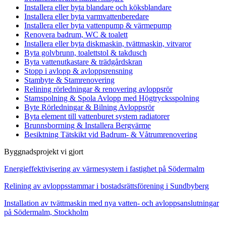
Installera eller byta blandare och köksblandare
Installera eller byta varmvattenberedare
Installera eller byta vattenpump & värmepump
Renovera badrum, WC & toalett
Installera eller byta diskmaskin, tvättmaskin, vitvaror
Byta golvbrunn, toalettstol & takdusch
Byta vattenutkastare & trädgårdskran
Stopp i avlopp & avloppsrensning
Stambyte & Stamrenovering
Relining rörledningar & renovering avloppsrör
Stamspolning & Spola Avlopp med Högtrycksspolning
Byte Rörledningar & Bilning Avloppsrör
Byta element till vattenburet system radiatorer
Brunnsborrning & Installera Bergvärme
Besiktning Tätskikt vid Badrum- & Våtrumrenovering
Byggnadsprojekt vi gjort
Energieffektivisering av värmesystem i fastighet på Södermalm
Relining av avloppsstammar i bostadsrättsförening i Sundbyberg
Installation av tvättmaskin med nya vatten- och avloppsanslutningar
på Södermalm, Stockholm