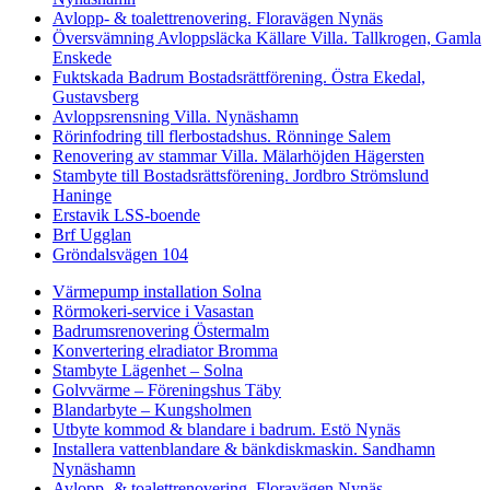
Avlopp- & toalettrenovering. Floravägen Nynäs
Översvämning Avloppsläcka Källare Villa. Tallkrogen, Gamla
Enskede
Fuktskada Badrum Bostadsrättförening. Östra Ekedal,
Gustavsberg
Avloppsrensning Villa. Nynäshamn
Rörinfodring till flerbostadshus. Rönninge Salem
Renovering av stammar Villa. Mälarhöjden Hägersten
Stambyte till Bostadsrättsförening. Jordbro Strömslund
Haninge
Erstavik LSS-boende
Brf Ugglan
Gröndalsvägen 104
Värmepump installation Solna
Rörmokeri-service i Vasastan
Badrumsrenovering Östermalm
Konvertering elradiator Bromma
Stambyte Lägenhet – Solna
Golvvärme – Föreningshus Täby
Blandarbyte – Kungsholmen
Utbyte kommod & blandare i badrum. Estö Nynäs
Installera vattenblandare & bänkdiskmaskin. Sandhamn
Nynäshamn
Avlopp- & toalettrenovering. Floravägen Nynäs