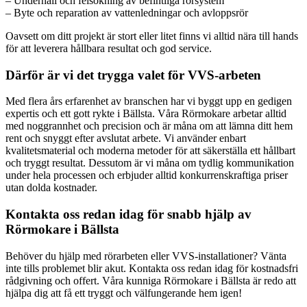
– Underhåll och felsökning av befintliga rörsystem
– Byte och reparation av vattenledningar och avloppsrör
Oavsett om ditt projekt är stort eller litet finns vi alltid nära till hands
för att leverera hållbara resultat och god service.
Därför är vi det trygga valet för VVS-arbeten
Med flera års erfarenhet av branschen har vi byggt upp en gedigen
expertis och ett gott rykte i Bällsta. Våra Rörmokare arbetar alltid
med noggrannhet och precision och är måna om att lämna ditt hem
rent och snyggt efter avslutat arbete. Vi använder enbart
kvalitetsmaterial och moderna metoder för att säkerställa ett hållbart
och tryggt resultat. Dessutom är vi måna om tydlig kommunikation
under hela processen och erbjuder alltid konkurrenskraftiga priser
utan dolda kostnader.
Kontakta oss redan idag för snabb hjälp av
Rörmokare i Bällsta
Behöver du hjälp med rörarbeten eller VVS-installationer? Vänta
inte tills problemet blir akut. Kontakta oss redan idag för kostnadsfri
rådgivning och offert. Våra kunniga Rörmokare i Bällsta är redo att
hjälpa dig att få ett tryggt och välfungerande hem igen!