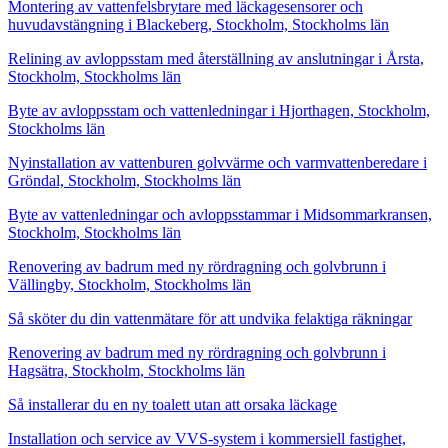
Montering av vattenfelsbrytare med läckagesensorer och
huvudavstängning i Blackeberg, Stockholm, Stockholms län
Relining av avloppsstam med återställning av anslutningar i Årsta,
Stockholm, Stockholms län
Byte av avloppsstam och vattenledningar i Hjorthagen, Stockholm,
Stockholms län
Nyinstallation av vattenburen golvvärme och varmvattenberedare i
Gröndal, Stockholm, Stockholms län
Byte av vattenledningar och avloppsstammar i Midsommarkransen,
Stockholm, Stockholms län
Renovering av badrum med ny rördragning och golvbrunn i
Vällingby, Stockholm, Stockholms län
Så sköter du din vattenmätare för att undvika felaktiga räkningar
Renovering av badrum med ny rördragning och golvbrunn i
Hagsätra, Stockholm, Stockholms län
Så installerar du en ny toalett utan att orsaka läckage
Installation och service av VVS-system i kommersiell fastighet,