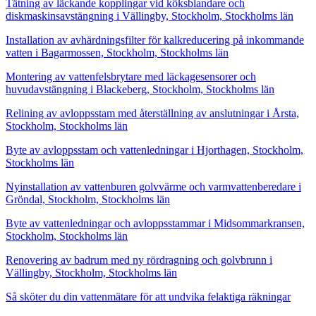
Tätning av läckande kopplingar vid köksblandare och
diskmaskinsavstängning i Vällingby, Stockholm, Stockholms län
Installation av avhärdningsfilter för kalkreducering på inkommande
vatten i Bagarmossen, Stockholm, Stockholms län
Montering av vattenfelsbrytare med läckagesensorer och
huvudavstängning i Blackeberg, Stockholm, Stockholms län
Relining av avloppsstam med återställning av anslutningar i Årsta,
Stockholm, Stockholms län
Byte av avloppsstam och vattenledningar i Hjorthagen, Stockholm,
Stockholms län
Nyinstallation av vattenburen golvvärme och varmvattenberedare i
Gröndal, Stockholm, Stockholms län
Byte av vattenledningar och avloppsstammar i Midsommarkransen,
Stockholm, Stockholms län
Renovering av badrum med ny rördragning och golvbrunn i
Vällingby, Stockholm, Stockholms län
Så sköter du din vattenmätare för att undvika felaktiga räkningar