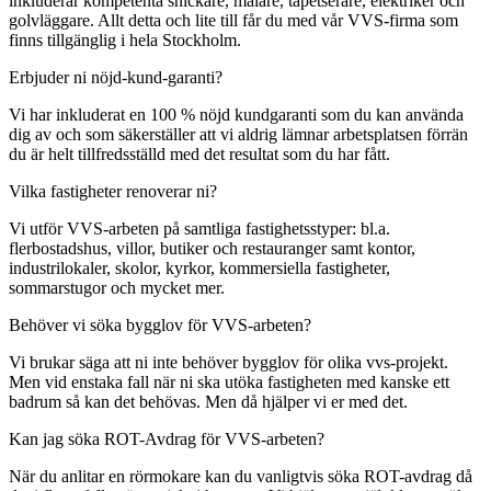
inkluderar kompetenta snickare, målare, tapetserare, elektriker och
golvläggare. Allt detta och lite till får du med vår VVS-firma som
finns tillgänglig i hela Stockholm.
Erbjuder ni nöjd-kund-garanti?
Vi har inkluderat en 100 % nöjd kundgaranti som du kan använda
dig av och som säkerställer att vi aldrig lämnar arbetsplatsen förrän
du är helt tillfredsställd med det resultat som du har fått.
Vilka fastigheter renoverar ni?
Vi utför VVS-arbeten på samtliga fastighetsstyper: bl.a.
flerbostadshus, villor, butiker och restauranger samt kontor,
industrilokaler, skolor, kyrkor, kommersiella fastigheter,
sommarstugor och mycket mer.
Behöver vi söka bygglov för VVS-arbeten?
Vi brukar säga att ni inte behöver bygglov för olika vvs-projekt.
Men vid enstaka fall när ni ska utöka fastigheten med kanske ett
badrum så kan det behövas. Men då hjälper vi er med det.
Kan jag söka ROT-Avdrag för VVS-arbeten?
När du anlitar en rörmokare kan du vanligtvis söka ROT-avdrag då