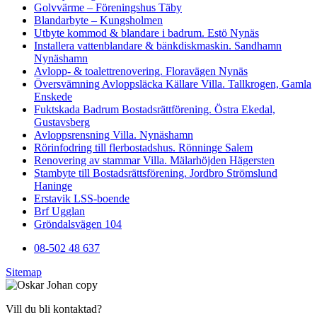
Golvvärme – Föreningshus Täby
Blandarbyte – Kungsholmen
Utbyte kommod & blandare i badrum. Estö Nynäs
Installera vattenblandare & bänkdiskmaskin. Sandhamn
Nynäshamn
Avlopp- & toalettrenovering. Floravägen Nynäs
Översvämning Avloppsläcka Källare Villa. Tallkrogen, Gamla
Enskede
Fuktskada Badrum Bostadsrättförening. Östra Ekedal,
Gustavsberg
Avloppsrensning Villa. Nynäshamn
Rörinfodring till flerbostadshus. Rönninge Salem
Renovering av stammar Villa. Mälarhöjden Hägersten
Stambyte till Bostadsrättsförening. Jordbro Strömslund
Haninge
Erstavik LSS-boende
Brf Ugglan
Gröndalsvägen 104
08-502 48 637
Sitemap
Vill du bli kontaktad?