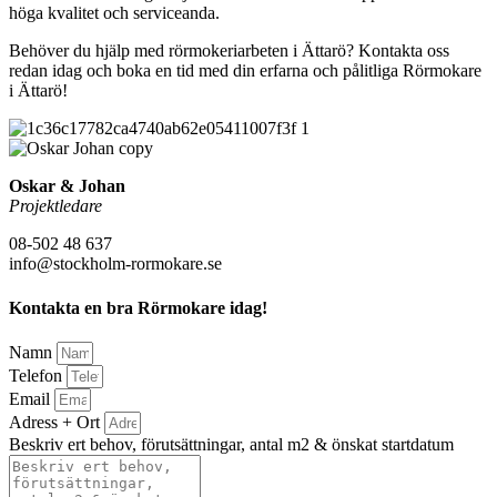
höga kvalitet och serviceanda.
Behöver du hjälp med rörmokeriarbeten i Ättarö? Kontakta oss
redan idag och boka en tid med din erfarna och pålitliga Rörmokare
i Ättarö!
Oskar & Johan
Projektledare
08-502 48 637
info@stockholm-rormokare.se
Kontakta en bra Rörmokare idag!
Namn
Telefon
Email
Adress + Ort
Beskriv ert behov, förutsättningar, antal m2 & önskat startdatum