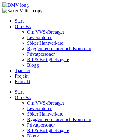
Skip
to
content
Start
Om Oss
Om VVS-företaget
Leverantörer
Söker Hantverkare
Byggentreprenörer och Kommun
Privatpersoner
Brf & Fastighetsägare
Blogg
Tjänster
Projekt
Kontakt
Start
Om Oss
Om VVS-företaget
Leverantörer
Söker Hantverkare
Byggentreprenörer och Kommun
Privatpersoner
Brf & Fastighetsägare
Blogg