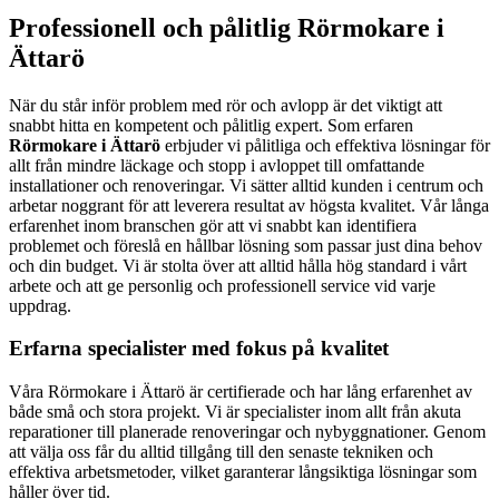
Professionell och pålitlig Rörmokare i
Ättarö
När du står inför problem med rör och avlopp är det viktigt att
snabbt hitta en kompetent och pålitlig expert. Som erfaren
Rörmokare i Ättarö
erbjuder vi pålitliga och effektiva lösningar för
allt från mindre läckage och stopp i avloppet till omfattande
installationer och renoveringar. Vi sätter alltid kunden i centrum och
arbetar noggrant för att leverera resultat av högsta kvalitet. Vår långa
erfarenhet inom branschen gör att vi snabbt kan identifiera
problemet och föreslå en hållbar lösning som passar just dina behov
och din budget. Vi är stolta över att alltid hålla hög standard i vårt
arbete och att ge personlig och professionell service vid varje
uppdrag.
Erfarna specialister med fokus på kvalitet
Våra Rörmokare i Ättarö är certifierade och har lång erfarenhet av
både små och stora projekt. Vi är specialister inom allt från akuta
reparationer till planerade renoveringar och nybyggnationer. Genom
att välja oss får du alltid tillgång till den senaste tekniken och
effektiva arbetsmetoder, vilket garanterar långsiktiga lösningar som
håller över tid.