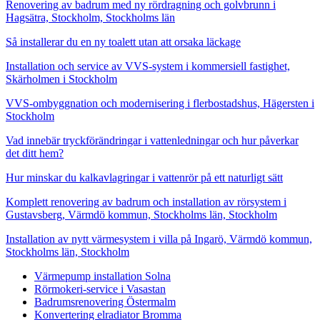
Renovering av badrum med ny rördragning och golvbrunn i
Hagsätra, Stockholm, Stockholms län
Så installerar du en ny toalett utan att orsaka läckage
Installation och service av VVS-system i kommersiell fastighet,
Skärholmen i Stockholm
VVS-ombyggnation och modernisering i flerbostadshus, Hägersten i
Stockholm
Vad innebär tryckförändringar i vattenledningar och hur påverkar
det ditt hem?
Hur minskar du kalkavlagringar i vattenrör på ett naturligt sätt
Komplett renovering av badrum och installation av rörsystem i
Gustavsberg, Värmdö kommun, Stockholms län, Stockholm
Installation av nytt värmesystem i villa på Ingarö, Värmdö kommun,
Stockholms län, Stockholm
Värmepump installation Solna
Rörmokeri-service i Vasastan
Badrumsrenovering Östermalm
Konvertering elradiator Bromma