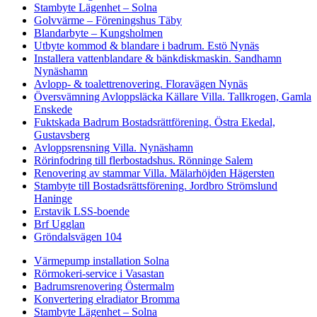
Stambyte Lägenhet – Solna
Golvvärme – Föreningshus Täby
Blandarbyte – Kungsholmen
Utbyte kommod & blandare i badrum. Estö Nynäs
Installera vattenblandare & bänkdiskmaskin. Sandhamn
Nynäshamn
Avlopp- & toalettrenovering. Floravägen Nynäs
Översvämning Avloppsläcka Källare Villa. Tallkrogen, Gamla
Enskede
Fuktskada Badrum Bostadsrättförening. Östra Ekedal,
Gustavsberg
Avloppsrensning Villa. Nynäshamn
Rörinfodring till flerbostadshus. Rönninge Salem
Renovering av stammar Villa. Mälarhöjden Hägersten
Stambyte till Bostadsrättsförening. Jordbro Strömslund
Haninge
Erstavik LSS-boende
Brf Ugglan
Gröndalsvägen 104
Värmepump installation Solna
Rörmokeri-service i Vasastan
Badrumsrenovering Östermalm
Konvertering elradiator Bromma
Stambyte Lägenhet – Solna