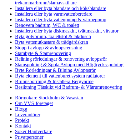
trekammarbrunn/slamavskiljare
Installera eller byta blandare och köksblandare
Installera eller byta varmvattenberedare
Installera eller byta vattenpump & värmepump
Renovera badrum, WC & toalett
Installera eller byta diskmaskin, tvättmaskin, vitvaror
Byta golvbrunn, toalettstol & takdusch
Byta vattenutkastare & trädgårdskran
Stopp i avlopp & avloppsrensning
Stambyte & Stamrenovering
Relining rörledningar & renovering avloppsrör
Stamspolning & Spola Avlopp med Högtrycksspolning
Byte Rörledningar & Bilning Avloppsrör
Byta element till vattenburet system radiatorer
Brunnsborrning & Installera Bergvärme
Besiktning Tätskikt vid Badrum- & Våtrumrenovering
Rörmokare Stockholm & Vasastan
Om VVS-företaget
Blogg
Leverantörer
Projekt
Kontakt
Söker Hantverkare
Privatpersoner