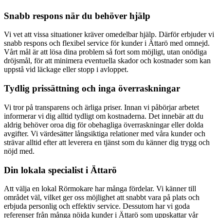
Snabb respons när du behöver hjälp
Vi vet att vissa situationer kräver omedelbar hjälp. Därför erbjuder vi
snabb respons och flexibel service för kunder i Ättarö med omnejd.
Vårt mål är att lösa dina problem så fort som möjligt, utan onödiga
dröjsmål, för att minimera eventuella skador och kostnader som kan
uppstå vid läckage eller stopp i avloppet.
Tydlig prissättning och inga överraskningar
Vi tror på transparens och ärliga priser. Innan vi påbörjar arbetet
informerar vi dig alltid tydligt om kostnaderna. Det innebär att du
aldrig behöver oroa dig för obehagliga överraskningar eller dolda
avgifter. Vi värdesätter långsiktiga relationer med våra kunder och
strävar alltid efter att leverera en tjänst som du känner dig trygg och
nöjd med.
Din lokala specialist i Ättarö
Att välja en lokal Rörmokare har många fördelar. Vi känner till
området väl, vilket ger oss möjlighet att snabbt vara på plats och
erbjuda personlig och effektiv service. Dessutom har vi goda
referenser från många nöjda kunder i Ättarö som uppskattar vår