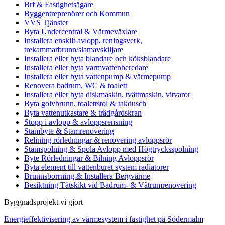
Brf & Fastighetsägare
Byggentreprenörer och Kommun
VVS Tjänster
Byta Undercentral & Värmeväxlare
Installera enskilt avlopp, reningsverk,
trekammarbrunn/slamavskiljare
Installera eller byta blandare och köksblandare
Installera eller byta varmvattenberedare
Installera eller byta vattenpump & värmepump
Renovera badrum, WC & toalett
Installera eller byta diskmaskin, tvättmaskin, vitvaror
Byta golvbrunn, toalettstol & takdusch
Byta vattenutkastare & trädgårdskran
Stopp i avlopp & avloppsrensning
Stambyte & Stamrenovering
Relining rörledningar & renovering avloppsrör
Stamspolning & Spola Avlopp med Högtrycksspolning
Byte Rörledningar & Bilning Avloppsrör
Byta element till vattenburet system radiatorer
Brunnsborrning & Installera Bergvärme
Besiktning Tätskikt vid Badrum- & Våtrumrenovering
Byggnadsprojekt vi gjort
Energieffektivisering av värmesystem i fastighet på Södermalm