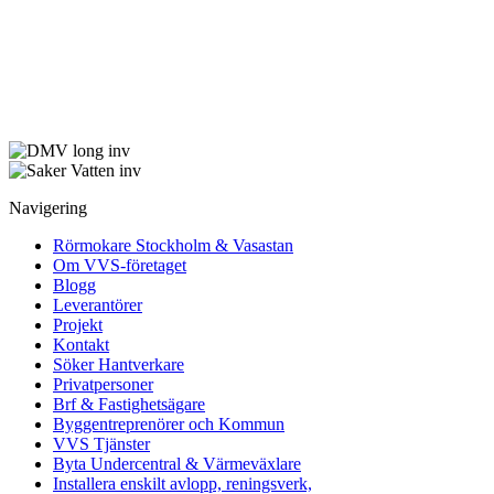
Navigering
Rörmokare Stockholm & Vasastan
Om VVS-företaget
Blogg
Leverantörer
Projekt
Kontakt
Söker Hantverkare
Privatpersoner
Brf & Fastighetsägare
Byggentreprenörer och Kommun
VVS Tjänster
Byta Undercentral & Värmeväxlare
Installera enskilt avlopp, reningsverk,