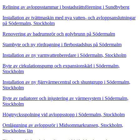
Relining av avloppsstammar i bostadsrättsförening i Sundbyberg
Installation av tvättmaskin med nya vatten- och avloppsanslutningar
på Södermalm, Stockholm
Renovering av badrumsrör och golvbrunn på Södermalm
Stambyte och ny rördragning i flerbostadshus på Södermalm
Installation av ny varmvattenberedare i Södermalm, Stockholm
Byte av cirkulationspump och expansionskärl i Södermalm,
Stockholm
Installation av ny fjärrvärmecentral och shuntgrupp i Södermalm,
Stockholm
Byte av radiatorer och injustering av värmesystem i Södermalm,
Stockholm
Högtrycksspolning vid avloppsstopp i Södermalm, Stockholm
Omläggning av avloppsrör i Midsommarkransen, Stockholm,
Stockholms län