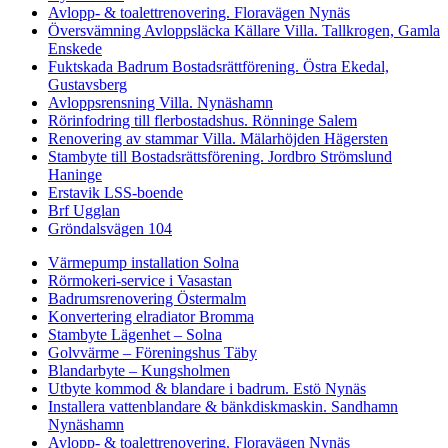
Avlopp- & toalettrenovering. Floravägen Nynäs
Översvämning Avloppsläcka Källare Villa. Tallkrogen, Gamla
Enskede
Fuktskada Badrum Bostadsrättförening. Östra Ekedal,
Gustavsberg
Avloppsrensning Villa. Nynäshamn
Rörinfodring till flerbostadshus. Rönninge Salem
Renovering av stammar Villa. Mälarhöjden Hägersten
Stambyte till Bostadsrättsförening. Jordbro Strömslund
Haninge
Erstavik LSS-boende
Brf Ugglan
Gröndalsvägen 104
Värmepump installation Solna
Rörmokeri-service i Vasastan
Badrumsrenovering Östermalm
Konvertering elradiator Bromma
Stambyte Lägenhet – Solna
Golvvärme – Föreningshus Täby
Blandarbyte – Kungsholmen
Utbyte kommod & blandare i badrum. Estö Nynäs
Installera vattenblandare & bänkdiskmaskin. Sandhamn
Nynäshamn
Avlopp- & toalettrenovering. Floravägen Nynäs