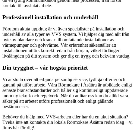
du en tydlig kommunikation genom hela processen, från första
kontakt till avslutat arbete.
Professionell installation och underhåll
Förutom akuta uppdrag är vi även specialister på installation och
underhåll av alla typer av VVS-system. Vi hjälper dig med allt från
byte av blandare och kranar till omfattande installationer av
värmepumpar och golvvärme. Vår erfarenhet säkerställer att
installationen utförs korrekt redan från början, vilket förlänger
livslängden på ditt system och ger dig en trygg och bekväm vardag.
Din trygghet – vår högsta prioritet
Vi är stolta över att erbjuda personlig service, tydliga offerter och
garanti på utfört arbete. Våra Rörmokare i Åsättra är utbildade enligt
senaste branschstandarder och håller sig kontinuerligt uppdaterade
inom ny teknik och regelverk. När du anlitar oss kan du alltid vara
säker på att arbetet utförs professionellt och enligt gällande
bestämmelser.
Behöver du hjälp med VVS-arbeten eller har du en akut situation?
Tveka inte att kontakta din lokala Rörmokare Åsättra redan idag – vi
finns här för dig!