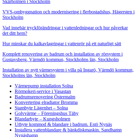
Skärholmen i Stockholm
VVS-ombyggnation och modernisering i flerbostadshus, Hägersten i
Stockholm
Vad innebär tryckförändringar i vattenledningar och hur påverkar
det ditt hem?
Hur minskar du kalkavlagringar i vattenrör på ett naturligt sätt
Komplett renovering av badrum och installation av rörsystem i
Gustavsberg, Värmdö kommun, Stockholms län, Stockholm
Installation av nytt värmesystem i villa på Ingarö, Värmdö kommun,
Stockholms län, Stockholm
Värmepump installation Solna
Rörmokeri-service i Vasastan
Badrumsrenovering Östermalm
Konvertering elradiator Bromma
Stambyte Lägenhet – Solna
Golvvärme – Föreningshus Täby
Blandarbyte – Kungsholmen
Utbyte kommod & blandare i badrum. Estö Nynäs
Installera vattenblandare & bänkdiskmaskin. Sandhamn
Nynäshamn