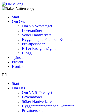
Skip
to
content
Start
Om Oss
Om VVS-företaget
Leverantörer
Söker Hantverkare
Byggentreprenörer och Kommun
Privatpersoner
Brf & Fastighetsägare
Blogg
Tjänster
Projekt
Kontakt
Start
Om Oss
Om VVS-företaget
Leverantörer
Söker Hantverkare
Byggentreprenörer och Kommun
Privatpersoner