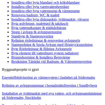
Installera eller byta blandare och köksblandare
Installera eller byta varmvattenberedare
Installera eller byta vattenpump & värmepump
Renovera badrum, WC & toalett
Installera eller byta diskmaskin, tvättmaskin, vitvaror
Byta golvbrunn, toalettstol & takdusch
Byta vattenutkastare & trädgårdskran
Stopp i avlopp & avloppsrensning
Stambyte & Stamrenovering
Relining rörledningar & renovering avloppsrör
Stamspolning & Spola Avlopp med Högtrycksspolning
Byte Rörledningar & Bilning Avloppsrör
Byta element till vattenburet system radiatorer
Brunnsborrning & Installera Bergvärme
Besiktning Tätskikt vid Badrum- & Våtrumrenovering
Byggnadsprojekt vi gjort
Energieffektivisering av värmesystem i fastighet på Södermalm
Relining av avloppsstammar i bostadsrättsförening i Sundbyberg
Installation av tvättmaskin med nya vatten- och avloppsanslutningar
på Södermalm, Stockholm