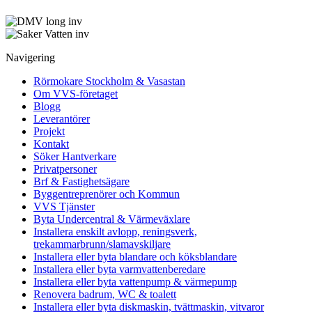
Navigering
Rörmokare Stockholm & Vasastan
Om VVS-företaget
Blogg
Leverantörer
Projekt
Kontakt
Söker Hantverkare
Privatpersoner
Brf & Fastighetsägare
Byggentreprenörer och Kommun
VVS Tjänster
Byta Undercentral & Värmeväxlare
Installera enskilt avlopp, reningsverk,
trekammarbrunn/slamavskiljare
Installera eller byta blandare och köksblandare
Installera eller byta varmvattenberedare
Installera eller byta vattenpump & värmepump
Renovera badrum, WC & toalett
Installera eller byta diskmaskin, tvättmaskin, vitvaror