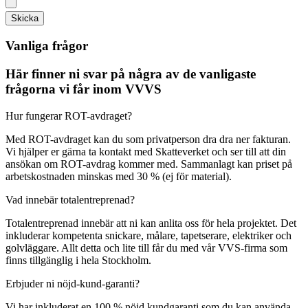
Skicka
Vanliga frågor
Här finner ni svar på några av de vanligaste
frågorna vi får inom VVVS
Hur fungerar ROT-avdraget?
Med ROT-avdraget kan du som privatperson dra dra ner fakturan.
Vi hjälper er gärna ta kontakt med Skatteverket och ser till att din
ansökan om ROT-avdrag kommer med. Sammanlagt kan priset på
arbetskostnaden minskas med 30 % (ej för material).
Vad innebär totalentreprenad?
Totalentreprenad innebär att ni kan anlita oss för hela projektet. Det
inkluderar kompetenta snickare, målare, tapetserare, elektriker och
golvläggare. Allt detta och lite till får du med vår VVS-firma som
finns tillgänglig i hela Stockholm.
Erbjuder ni nöjd-kund-garanti?
Vi har inkluderat en 100 % nöjd kundgaranti som du kan använda