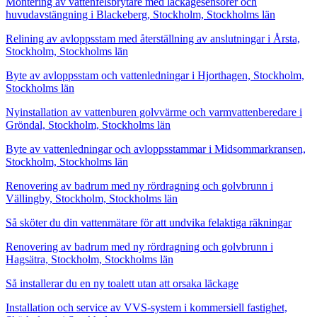
Montering av vattenfelsbrytare med läckagesensorer och
huvudavstängning i Blackeberg, Stockholm, Stockholms län
Relining av avloppsstam med återställning av anslutningar i Årsta,
Stockholm, Stockholms län
Byte av avloppsstam och vattenledningar i Hjorthagen, Stockholm,
Stockholms län
Nyinstallation av vattenburen golvvärme och varmvattenberedare i
Gröndal, Stockholm, Stockholms län
Byte av vattenledningar och avloppsstammar i Midsommarkransen,
Stockholm, Stockholms län
Renovering av badrum med ny rördragning och golvbrunn i
Vällingby, Stockholm, Stockholms län
Så sköter du din vattenmätare för att undvika felaktiga räkningar
Renovering av badrum med ny rördragning och golvbrunn i
Hagsätra, Stockholm, Stockholms län
Så installerar du en ny toalett utan att orsaka läckage
Installation och service av VVS-system i kommersiell fastighet,