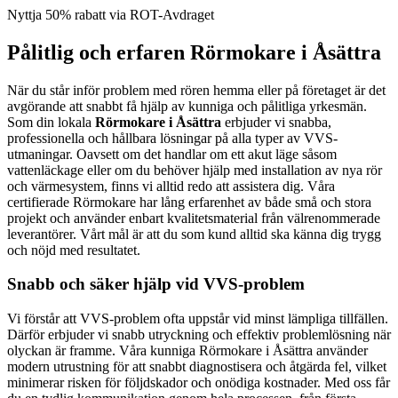
Nyttja 50% rabatt via ROT-Avdraget
Pålitlig och erfaren Rörmokare i Åsättra
När du står inför problem med rören hemma eller på företaget är det
avgörande att snabbt få hjälp av kunniga och pålitliga yrkesmän.
Som din lokala
Rörmokare i Åsättra
erbjuder vi snabba,
professionella och hållbara lösningar på alla typer av VVS-
utmaningar. Oavsett om det handlar om ett akut läge såsom
vattenläckage eller om du behöver hjälp med installation av nya rör
och värmesystem, finns vi alltid redo att assistera dig. Våra
certifierade Rörmokare har lång erfarenhet av både små och stora
projekt och använder enbart kvalitetsmaterial från välrenommerade
leverantörer. Vårt mål är att du som kund alltid ska känna dig trygg
och nöjd med resultatet.
Snabb och säker hjälp vid VVS-problem
Vi förstår att VVS-problem ofta uppstår vid minst lämpliga tillfällen.
Därför erbjuder vi snabb utryckning och effektiv problemlösning när
olyckan är framme. Våra kunniga Rörmokare i Åsättra använder
modern utrustning för att snabbt diagnostisera och åtgärda fel, vilket
minimerar risken för följdskador och onödiga kostnader. Med oss får