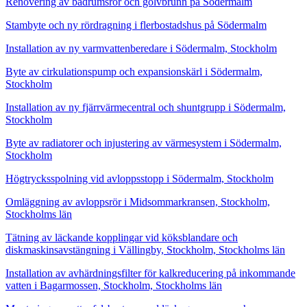
Renovering av badrumsrör och golvbrunn på Södermalm
Stambyte och ny rördragning i flerbostadshus på Södermalm
Installation av ny varmvattenberedare i Södermalm, Stockholm
Byte av cirkulationspump och expansionskärl i Södermalm,
Stockholm
Installation av ny fjärrvärmecentral och shuntgrupp i Södermalm,
Stockholm
Byte av radiatorer och injustering av värmesystem i Södermalm,
Stockholm
Högtrycksspolning vid avloppsstopp i Södermalm, Stockholm
Omläggning av avloppsrör i Midsommarkransen, Stockholm,
Stockholms län
Tätning av läckande kopplingar vid köksblandare och
diskmaskinsavstängning i Vällingby, Stockholm, Stockholms län
Installation av avhärdningsfilter för kalkreducering på inkommande
vatten i Bagarmossen, Stockholm, Stockholms län