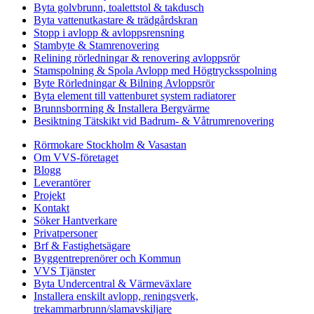
Byta golvbrunn, toalettstol & takdusch
Byta vattenutkastare & trädgårdskran
Stopp i avlopp & avloppsrensning
Stambyte & Stamrenovering
Relining rörledningar & renovering avloppsrör
Stamspolning & Spola Avlopp med Högtrycksspolning
Byte Rörledningar & Bilning Avloppsrör
Byta element till vattenburet system radiatorer
Brunnsborrning & Installera Bergvärme
Besiktning Tätskikt vid Badrum- & Våtrumrenovering
Rörmokare Stockholm & Vasastan
Om VVS-företaget
Blogg
Leverantörer
Projekt
Kontakt
Söker Hantverkare
Privatpersoner
Brf & Fastighetsägare
Byggentreprenörer och Kommun
VVS Tjänster
Byta Undercentral & Värmeväxlare
Installera enskilt avlopp, reningsverk,
trekammarbrunn/slamavskiljare