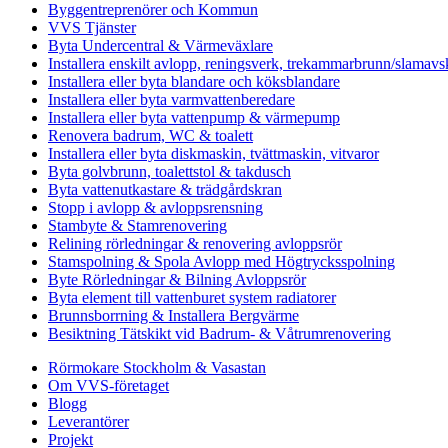
Byggentreprenörer och Kommun
VVS Tjänster
Byta Undercentral & Värmeväxlare
Installera enskilt avlopp, reningsverk, trekammarbrunn/slamavsk
Installera eller byta blandare och köksblandare
Installera eller byta varmvattenberedare
Installera eller byta vattenpump & värmepump
Renovera badrum, WC & toalett
Installera eller byta diskmaskin, tvättmaskin, vitvaror
Byta golvbrunn, toalettstol & takdusch
Byta vattenutkastare & trädgårdskran
Stopp i avlopp & avloppsrensning
Stambyte & Stamrenovering
Relining rörledningar & renovering avloppsrör
Stamspolning & Spola Avlopp med Högtrycksspolning
Byte Rörledningar & Bilning Avloppsrör
Byta element till vattenburet system radiatorer
Brunnsborrning & Installera Bergvärme
Besiktning Tätskikt vid Badrum- & Våtrumrenovering
Rörmokare Stockholm & Vasastan
Om VVS-företaget
Blogg
Leverantörer
Projekt