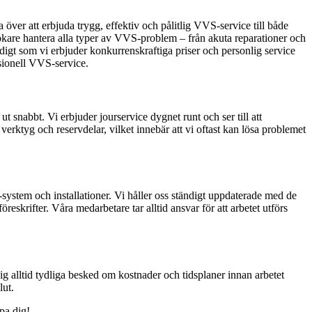
a över att erbjuda trygg, effektiv och pålitlig VVS-service till både
are hantera alla typer av VVS-problem – från akuta reparationer och
idigt som vi erbjuder konkurrenskraftiga priser och personlig service
sionell VVS-service.
ut snabbt. Vi erbjuder jourservice dygnet runt och ser till att
rktyg och reservdelar, vilket innebär att vi oftast kan lösa problemet
system och installationer. Vi håller oss ständigt uppdaterade med de
eskrifter. Våra medarbetare tar alltid ansvar för att arbetet utförs
ig alltid tydliga besked om kostnader och tidsplaner innan arbetet
lut.
pa dig!