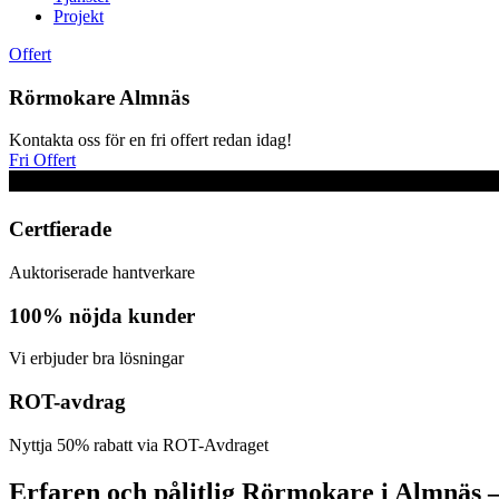
Projekt
Offert
Rörmokare Almnäs
Kontakta oss för en fri offert redan idag!
Fri Offert
Certfierade
Auktoriserade hantverkare
100% nöjda kunder
Vi erbjuder bra lösningar
ROT-avdrag
Nyttja 50% rabatt via ROT-Avdraget
Erfaren och pålitlig Rörmokare i Almnäs –