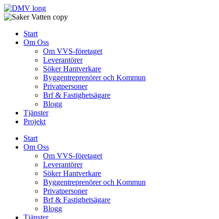
Skip
to
content
Start
Om Oss
Om VVS-företaget
Leverantörer
Söker Hantverkare
Byggentreprenörer och Kommun
Privatpersoner
Brf & Fastighetsägare
Blogg
Tjänster
Projekt
Start
Om Oss
Om VVS-företaget
Leverantörer
Söker Hantverkare
Byggentreprenörer och Kommun
Privatpersoner
Brf & Fastighetsägare
Blogg
Tjänster