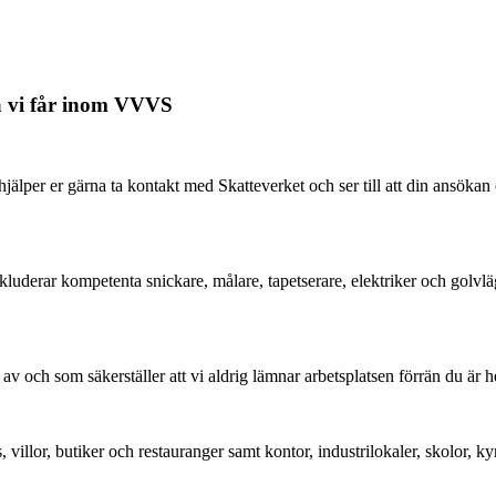
na vi får inom VVVS
hjälper er gärna ta kontakt med Skatteverket och ser till att din ans
inkluderar kompetenta snickare, målare, tapetserare, elektriker och golvlä
ch som säkerställer att vi aldrig lämnar arbetsplatsen förrän du är helt 
, villor, butiker och restauranger samt kontor, industrilokaler, skolor,