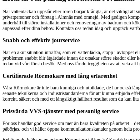
När vattenläckan uppstår eller rören börjar krångla, är det viktigt att 
privatpersoner och företag i Almnäs med omnejd. Med gedigen kompet
underhåll till större installationer och renoveringar av badrum och kök
anpassad efter dina behov. Kontakta oss redan idag och upptäck varfö
Snabb och effektiv jourservice
När en akut situation inträffar, som en vattenläcka, stopp i avloppet el
problemen snabbt blir åtgärdade innan de orsakar större skador eller 
redan vid vårt första besök. Med oss får du tryggheten av att veta att hj
Certifierade Rörmokare med lång erfarenhet
Våra Rörmokare är inte bara kunniga och utbildade, de har också lång 
senaste teknikerna och industristandarderna för att kunna erbjuda effek
korrekt, säkert och med ett långsiktigt hållbart resultat som du kan lita
Prisvärda VVS-tjänster med personlig service
För oss handlar god service om mer än bara kvaliteten på arbetet – det
påbörjas, och vi håller öppna kommunikationskanaler genom hela proces
Behöver du hjälp av en erfaren Rörmokare i Almnäs? Kontakta oss redan 