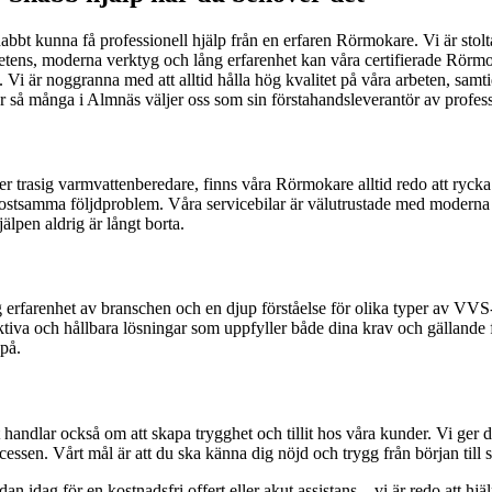
snabbt kunna få professionell hjälp från en erfaren Rörmokare. Vi är stolt
ens, moderna verktyg och lång erfarenhet kan våra certifierade Rörmok
. Vi är noggranna med att alltid hålla hög kvalitet på våra arbeten, samt
r så många i Almnäs väljer oss som sin förstahandsleverantör av profes
ler trasig varmvattenberedare, finns våra Rörmokare alltid redo att rycka 
kostsamma följdproblem. Våra servicebilar är välutrustade med moderna ve
älpen aldrig är långt borta.
erfarenhet av branschen och en djup förståelse för olika typer av VVS-
tiva och hållbara lösningar som uppfyller både dina krav och gällande för
 på.
 handlar också om att skapa trygghet och tillit hos våra kunder. Vi ger d
sen. Vårt mål är att du ska känna dig nöjd och trygg från början till s
idag för en kostnadsfri offert eller akut assistans – vi är redo att hjäl