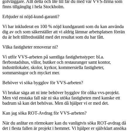
golvläggare. Allt detta och lite till får du med vår VVS-firma som
finns tillgänglig i hela Stockholm.
Erbjuder ni nöjd-kund-garanti?
Vi har inkluderat en 100 % nöjd kundgaranti som du kan använda
dig av och som säkerställer att vi aldrig lämnar arbetsplatsen förrän
du är helt tillfredsställd med det resultat som du har fått.
Vilka fastigheter renoverar ni?
Vi utför VVS-arbeten på samtliga fastighetsstyper: bl.a.
flerbostadshus, villor, butiker och restauranger samt kontor,
industrilokaler, skolor, kyrkor, kommersiella fastigheter,
sommarstugor och mycket mer.
Behöver vi söka bygglov för VVS-arbeten?
Vi brukar säga att ni inte behöver bygglov för olika vvs-projekt.
Men vid enstaka fall när ni ska utöka fastigheten med kanske ett
badrum så kan det behövas. Men då hjälper vi er med det.
Kan jag söka ROT-Avdrag för VVS-arbeten?
När du anlitar en rörmokare kan du vanligtvis söka ROT-avdrag då
det i flesta fallen är projekt i hemmet. Vi hjälper er självklart ansöka