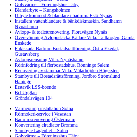
Golvvärme – Föreningshus Täby
Blandarbyte – Kungsholmen
Utbyte kommod & blandare i badrum. Estö Nynäs
Installera vattenblandare & bänkdiskmaskin. Sandhamn
Nynäshamn
Avlopp- & toalettrenovering. Floravägen Nynäs
Översvämning Avloppsläcka Källare Villa. Tallkrogen, Gamla
Enskede
Fuktskada Badrum Bostadsrättförening. Östra Ekedal,
Gustavsberg
Avloppsrensning Villa. Nynäshamn
Rörinfodring till flerbostadshus. Rönninge Salem
Renovering av stammar Villa. Mälarhöjden Hägersten
Stambyte till Bostadsrättsförening. Jordbro Strömslund
Haninge
Erstavik LSS-boende
Brf Ugglan
Gröndalsvägen 104
Värmepump installation Solna
Rörmokeri-service i Vasastan
Badrumsrenovering Östermalm
Konvertering elradiator Bromma
Stambyte Lägenhet – Solna
Golvvärme – Föreningshus Täby