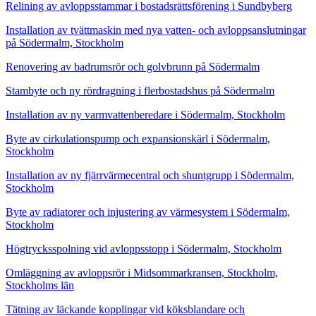
Relining av avloppsstammar i bostadsrättsförening i Sundbyberg
Installation av tvättmaskin med nya vatten- och avloppsanslutningar
på Södermalm, Stockholm
Renovering av badrumsrör och golvbrunn på Södermalm
Stambyte och ny rördragning i flerbostadshus på Södermalm
Installation av ny varmvattenberedare i Södermalm, Stockholm
Byte av cirkulationspump och expansionskärl i Södermalm,
Stockholm
Installation av ny fjärrvärmecentral och shuntgrupp i Södermalm,
Stockholm
Byte av radiatorer och injustering av värmesystem i Södermalm,
Stockholm
Högtrycksspolning vid avloppsstopp i Södermalm, Stockholm
Omläggning av avloppsrör i Midsommarkransen, Stockholm,
Stockholms län
Tätning av läckande kopplingar vid köksblandare och