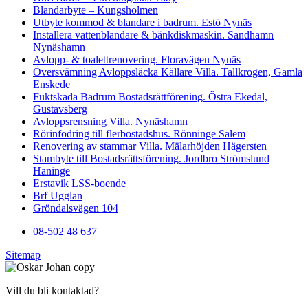
Blandarbyte – Kungsholmen
Utbyte kommod & blandare i badrum. Estö Nynäs
Installera vattenblandare & bänkdiskmaskin. Sandhamn
Nynäshamn
Avlopp- & toalettrenovering. Floravägen Nynäs
Översvämning Avloppsläcka Källare Villa. Tallkrogen, Gamla
Enskede
Fuktskada Badrum Bostadsrättförening. Östra Ekedal,
Gustavsberg
Avloppsrensning Villa. Nynäshamn
Rörinfodring till flerbostadshus. Rönninge Salem
Renovering av stammar Villa. Mälarhöjden Hägersten
Stambyte till Bostadsrättsförening. Jordbro Strömslund
Haninge
Erstavik LSS-boende
Brf Ugglan
Gröndalsvägen 104
08-502 48 637
Sitemap
Vill du bli kontaktad?