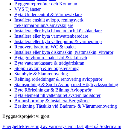
Byggentreprenörer och Kommun
VVS Tjänster
Byta Undercentral & Värmeväxlare
Installera enskilt avlopp, reningsverk,
trekammarbrunn/slamavskiljare
Installera eller byta blandare och köksblandare
Installera eller byta varmvattenberedare
Installera eller byta vattenpump & värmepump
Renovera badrum, WC & toalett
Installera eller byta diskmaskin, tvättmaskin, vitvaror
Byta golvbrunn, toalettstol & takdusch
Byta vattenutkastare & trädgårdskran
Stopp i avlopp & avloppsrensning
Stambyte & Stamrenovering
Relining rörledningar & renovering avloppsrör
Stamspolning & Spola Avlopp med Högtrycksspolning
Byte Rörledningar & Bilning Avloppsrör
Byta element till vattenburet system radiatorer
Brunnsborrning & Installera Bergvärme
Besiktning Tätskikt vid Badrum- & Våtrumrenovering
Byggnadsprojekt vi gjort
Energieffektivisering av värmesystem i fastighet på Södermalm