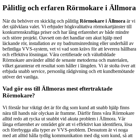
Pålitlig och erfaren Rörmokare i Ällmora
När du behöver en skicklig och pålitlig
Rörmokare i Ällmora
är vi
det självklara valet. Vi erbjuder högkvalitativa rörmokartjänster till
konkurrenskraftiga priser och har lång erfarenhet av både mindre
och större projekt. Oavsett om det handlar om akut hjälp med
läckande rör, installation av ny badrumsinredning eller underhåll av
befintliga VVS-system, vet vi vad som krävs för att leverera hållbara
och effektiva lösningar. Våra certifierade och välutbildade
Rörmokare använder alltid de senaste metoderna och materialen,
vilket garanterar ett resultat som håller i längden. Vi är stolta över att
erbjuda snabb service, personlig rådgivning och ett kundbemötande
utöver det vanliga.
Vad gör oss till Ällmoras mest eftertraktade
Rörmokare?
Vi förstår hur viktigt det är för dig som kund att snabb hjälp finns
nära till hands när olyckan är framme. Därför finns våra Rörmokare
alltid redo att rycka ut snabbt vid akuta problem i Ällmora. Vår
långa erfarenhet av området gör att vi effektivt kan identifiera, lösa
och förebygga alla typer av VVS-problem. Dessutom är vi noga
med att alltid hålla tydlig kommunikation med dig som kund, så att