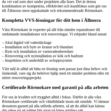
du vet vad som sker under projektets alla faser. Det är denna
kombination av kompetens, effektivitet och kundfokus som gör oss
till Ällmoras mest uppskattade och rekommenderade Rörmokare.
Kompletta VVS-lösningar för ditt hem i Ällmora
Våra Rörmokare är experter på allt från mindre reparationer till
omfattande installationer och renoveringar. Vi erbjuder bland annat:
– Akut åtgärd vid vattenläckage
– Installation och byte av kranar och blandare
– Byte och installation av varmvattenberedare
– Renovering och nyinstallation av kök och badrum
– Inspektion och underhåll av avloppssystem
Vårt mål är alltid att hitta en lösning som passar just dina behov och
önskemål, vare sig du behöver hjälp med ett mindre problem eller ett
större renoveringsprojekt.
Certifierade Rörmokare med garanti på alla arbeten
För oss är kvalitet och trygghet alltid i fokus. Därför är alla våra
Rörmokare certifierade och välutbildade inom sitt område. Vi lämnar
dessutom garanti på alla utförda arbeten, så att du alltid kan känna
dig säker på att jobbet blir gjort på bästa möjliga sätt.