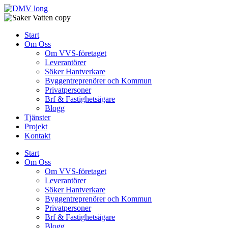
Skip
to
content
Start
Om Oss
Om VVS-företaget
Leverantörer
Söker Hantverkare
Byggentreprenörer och Kommun
Privatpersoner
Brf & Fastighetsägare
Blogg
Tjänster
Projekt
Kontakt
Start
Om Oss
Om VVS-företaget
Leverantörer
Söker Hantverkare
Byggentreprenörer och Kommun
Privatpersoner
Brf & Fastighetsägare
Blogg