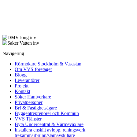
Navigering
Rörmokare Stockholm & Vasastan
Om VVS-företaget
Blogg
Leverantörer
Projekt
Kontakt
Söker Hantverkare
Privatpersoner
Brf & Fastighetsägare
Byggentreprenörer och Kommun
VVS Tjänster
Byta Undercentral & Värmeväxlare
Installera enskilt avlopp, reningsverk,
trekammarbrunn/slamavskiljare