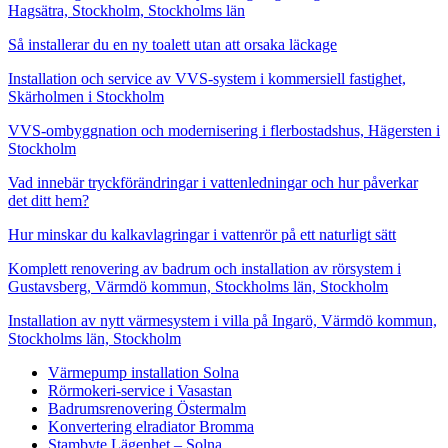
Hagsätra, Stockholm, Stockholms län
Så installerar du en ny toalett utan att orsaka läckage
Installation och service av VVS-system i kommersiell fastighet,
Skärholmen i Stockholm
VVS-ombyggnation och modernisering i flerbostadshus, Hägersten i
Stockholm
Vad innebär tryckförändringar i vattenledningar och hur påverkar
det ditt hem?
Hur minskar du kalkavlagringar i vattenrör på ett naturligt sätt
Komplett renovering av badrum och installation av rörsystem i
Gustavsberg, Värmdö kommun, Stockholms län, Stockholm
Installation av nytt värmesystem i villa på Ingarö, Värmdö kommun,
Stockholms län, Stockholm
Värmepump installation Solna
Rörmokeri-service i Vasastan
Badrumsrenovering Östermalm
Konvertering elradiator Bromma
Stambyte Lägenhet – Solna