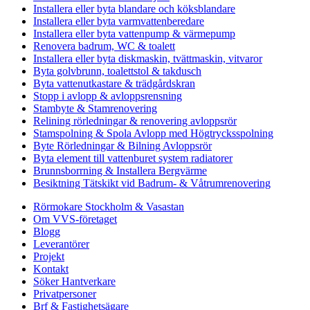
Installera eller byta blandare och köksblandare
Installera eller byta varmvattenberedare
Installera eller byta vattenpump & värmepump
Renovera badrum, WC & toalett
Installera eller byta diskmaskin, tvättmaskin, vitvaror
Byta golvbrunn, toalettstol & takdusch
Byta vattenutkastare & trädgårdskran
Stopp i avlopp & avloppsrensning
Stambyte & Stamrenovering
Relining rörledningar & renovering avloppsrör
Stamspolning & Spola Avlopp med Högtrycksspolning
Byte Rörledningar & Bilning Avloppsrör
Byta element till vattenburet system radiatorer
Brunnsborrning & Installera Bergvärme
Besiktning Tätskikt vid Badrum- & Våtrumrenovering
Rörmokare Stockholm & Vasastan
Om VVS-företaget
Blogg
Leverantörer
Projekt
Kontakt
Söker Hantverkare
Privatpersoner
Brf & Fastighetsägare