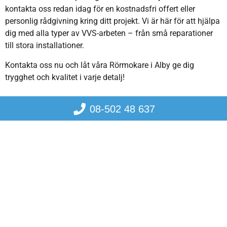
kontakta oss redan idag för en kostnadsfri offert eller
personlig rådgivning kring ditt projekt. Vi är här för att hjälpa
dig med alla typer av VVS-arbeten – från små reparationer
till stora installationer.
Kontakta oss nu och låt våra Rörmokare i Alby ge dig
trygghet och kvalitet i varje detalj!
08-502 48 637
Vanliga frågor
Här finner ni svar på några av de vanligaste
frågorna vi får inom VVVS
Hur fungerar ROT-avdraget?
Vad innebär totalentreprenad?