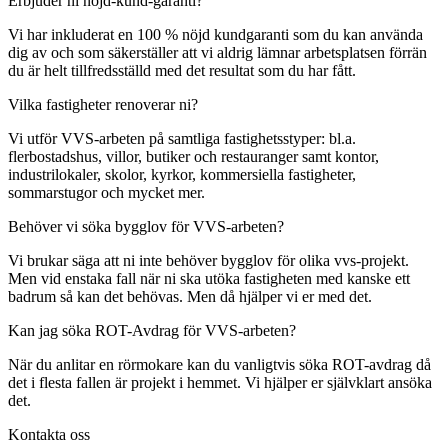
Erbjuder ni nöjd-kund-garanti?
Vi har inkluderat en 100 % nöjd kundgaranti som du kan använda
dig av och som säkerställer att vi aldrig lämnar arbetsplatsen förrän
du är helt tillfredsställd med det resultat som du har fått.
Vilka fastigheter renoverar ni?
Vi utför VVS-arbeten på samtliga fastighetsstyper: bl.a.
flerbostadshus, villor, butiker och restauranger samt kontor,
industrilokaler, skolor, kyrkor, kommersiella fastigheter,
sommarstugor och mycket mer.
Behöver vi söka bygglov för VVS-arbeten?
Vi brukar säga att ni inte behöver bygglov för olika vvs-projekt.
Men vid enstaka fall när ni ska utöka fastigheten med kanske ett
badrum så kan det behövas. Men då hjälper vi er med det.
Kan jag söka ROT-Avdrag för VVS-arbeten?
När du anlitar en rörmokare kan du vanligtvis söka ROT-avdrag då
det i flesta fallen är projekt i hemmet. Vi hjälper er självklart ansöka
det.
Kontakta oss