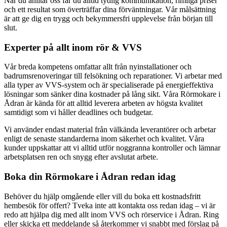
När du anlitar oss får du alltid tydlig kommunikation, rimliga priser
och ett resultat som överträffar dina förväntningar. Vår målsättning
är att ge dig en trygg och bekymmersfri upplevelse från början till
slut.
Experter på allt inom rör & VVS
Vår breda kompetens omfattar allt från nyinstallationer och
badrumsrenoveringar till felsökning och reparationer. Vi arbetar med
alla typer av VVS-system och är specialiserade på energieffektiva
lösningar som sänker dina kostnader på lång sikt. Våra Rörmokare i
Ådran är kända för att alltid leverera arbeten av högsta kvalitet
samtidigt som vi håller deadlines och budgetar.
Vi använder endast material från välkända leverantörer och arbetar
enligt de senaste standarderna inom säkerhet och kvalitet. Våra
kunder uppskattar att vi alltid utför noggranna kontroller och lämnar
arbetsplatsen ren och snygg efter avslutat arbete.
Boka din Rörmokare i Ådran redan idag
Behöver du hjälp omgående eller vill du boka ett kostnadsfritt
hembesök för offert? Tveka inte att kontakta oss redan idag – vi är
redo att hjälpa dig med allt inom VVS och rörservice i Ådran. Ring
eller skicka ett meddelande så återkommer vi snabbt med förslag på