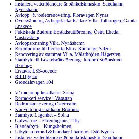
Installera vattenblandare & bänkdiskmaskin. Sandhamn
Nynäshamn
Avlopp- & toalettrenovering. Floravägen Nynäs
Översvämning Avloppsläcka Källare Villa. Tallkrogen, Gamla
Enskede
Fuktskada Badrum Bostadsrättförening. Östra Ekedal,
Gustavsberg
Avloppsrensning Villa. Nynäshamn
Rörinfodring till flerbostadshus. Rönninge Salem
Renovering av stammar Villa. Mälarhöjden Hägersten
Stambyte till Bostadsrättsförening. Jordbro Strömslund
Haninge
Erstavik LSS-boende
Brf Ugglan
Gröndalsvägen 104
Värmepump installation Solna
Rörmokeri-service i Vasastan
Badrumsrenovering Östermalm
Konvertering elradiator Bromma
Stambyte Lägenhet – Solna
Golvvärme – Föreningshus Täby
Blandarbyte – Kungsholmen
Utbyte kommod & blandare i badrum. Estö Nynäs
Installera vattenblandare & bänkdiskmaskin. Sandhamn