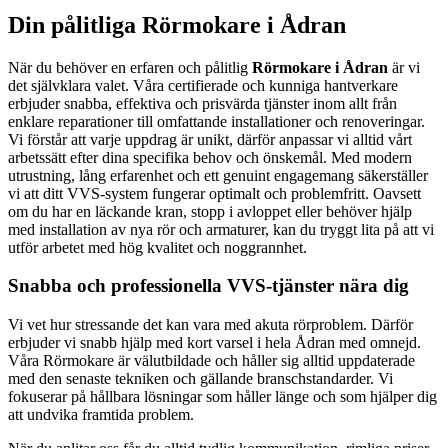
Din pålitliga Rörmokare i Ådran
När du behöver en erfaren och pålitlig
Rörmokare i Ådran
är vi
det självklara valet. Våra certifierade och kunniga hantverkare
erbjuder snabba, effektiva och prisvärda tjänster inom allt från
enklare reparationer till omfattande installationer och renoveringar.
Vi förstår att varje uppdrag är unikt, därför anpassar vi alltid vårt
arbetssätt efter dina specifika behov och önskemål. Med modern
utrustning, lång erfarenhet och ett genuint engagemang säkerställer
vi att ditt VVS-system fungerar optimalt och problemfritt. Oavsett
om du har en läckande kran, stopp i avloppet eller behöver hjälp
med installation av nya rör och armaturer, kan du tryggt lita på att vi
utför arbetet med hög kvalitet och noggrannhet.
Snabba och professionella VVS-tjänster nära dig
Vi vet hur stressande det kan vara med akuta rörproblem. Därför
erbjuder vi snabb hjälp med kort varsel i hela Ådran med omnejd.
Våra Rörmokare är välutbildade och håller sig alltid uppdaterade
med den senaste tekniken och gällande branschstandarder. Vi
fokuserar på hållbara lösningar som håller länge och som hjälper dig
att undvika framtida problem.