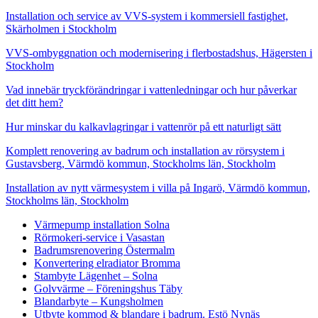
Installation och service av VVS-system i kommersiell fastighet,
Skärholmen i Stockholm
VVS-ombyggnation och modernisering i flerbostadshus, Hägersten i
Stockholm
Vad innebär tryckförändringar i vattenledningar och hur påverkar
det ditt hem?
Hur minskar du kalkavlagringar i vattenrör på ett naturligt sätt
Komplett renovering av badrum och installation av rörsystem i
Gustavsberg, Värmdö kommun, Stockholms län, Stockholm
Installation av nytt värmesystem i villa på Ingarö, Värmdö kommun,
Stockholms län, Stockholm
Värmepump installation Solna
Rörmokeri-service i Vasastan
Badrumsrenovering Östermalm
Konvertering elradiator Bromma
Stambyte Lägenhet – Solna
Golvvärme – Föreningshus Täby
Blandarbyte – Kungsholmen
Utbyte kommod & blandare i badrum. Estö Nynäs