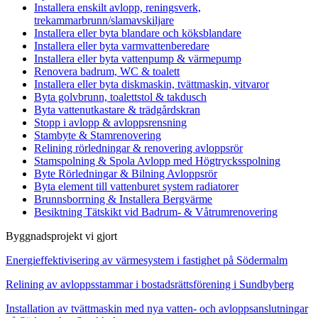
Installera enskilt avlopp, reningsverk,
trekammarbrunn/slamavskiljare
Installera eller byta blandare och köksblandare
Installera eller byta varmvattenberedare
Installera eller byta vattenpump & värmepump
Renovera badrum, WC & toalett
Installera eller byta diskmaskin, tvättmaskin, vitvaror
Byta golvbrunn, toalettstol & takdusch
Byta vattenutkastare & trädgårdskran
Stopp i avlopp & avloppsrensning
Stambyte & Stamrenovering
Relining rörledningar & renovering avloppsrör
Stamspolning & Spola Avlopp med Högtrycksspolning
Byte Rörledningar & Bilning Avloppsrör
Byta element till vattenburet system radiatorer
Brunnsborrning & Installera Bergvärme
Besiktning Tätskikt vid Badrum- & Våtrumrenovering
Byggnadsprojekt vi gjort
Energieffektivisering av värmesystem i fastighet på Södermalm
Relining av avloppsstammar i bostadsrättsförening i Sundbyberg
Installation av tvättmaskin med nya vatten- och avloppsanslutningar