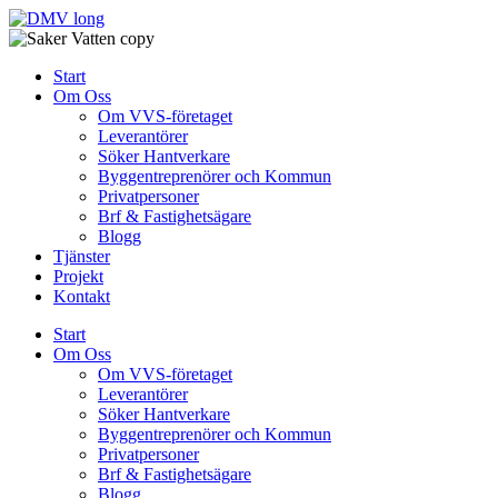
Skip
to
content
Start
Om Oss
Om VVS-företaget
Leverantörer
Söker Hantverkare
Byggentreprenörer och Kommun
Privatpersoner
Brf & Fastighetsägare
Blogg
Tjänster
Projekt
Kontakt
Start
Om Oss
Om VVS-företaget
Leverantörer
Söker Hantverkare
Byggentreprenörer och Kommun
Privatpersoner
Brf & Fastighetsägare
Blogg