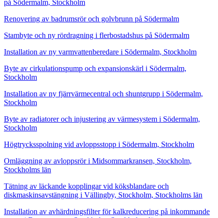
på Södermalm, Stockholm
Renovering av badrumsrör och golvbrunn på Södermalm
Stambyte och ny rördragning i flerbostadshus på Södermalm
Installation av ny varmvattenberedare i Södermalm, Stockholm
Byte av cirkulationspump och expansionskärl i Södermalm,
Stockholm
Installation av ny fjärrvärmecentral och shuntgrupp i Södermalm,
Stockholm
Byte av radiatorer och injustering av värmesystem i Södermalm,
Stockholm
Högtrycksspolning vid avloppsstopp i Södermalm, Stockholm
Omläggning av avloppsrör i Midsommarkransen, Stockholm,
Stockholms län
Tätning av läckande kopplingar vid köksblandare och
diskmaskinsavstängning i Vällingby, Stockholm, Stockholms län
Installation av avhärdningsfilter för kalkreducering på inkommande