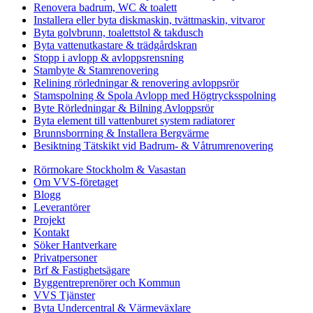
Renovera badrum, WC & toalett
Installera eller byta diskmaskin, tvättmaskin, vitvaror
Byta golvbrunn, toalettstol & takdusch
Byta vattenutkastare & trädgårdskran
Stopp i avlopp & avloppsrensning
Stambyte & Stamrenovering
Relining rörledningar & renovering avloppsrör
Stamspolning & Spola Avlopp med Högtrycksspolning
Byte Rörledningar & Bilning Avloppsrör
Byta element till vattenburet system radiatorer
Brunnsborrning & Installera Bergvärme
Besiktning Tätskikt vid Badrum- & Våtrumrenovering
Rörmokare Stockholm & Vasastan
Om VVS-företaget
Blogg
Leverantörer
Projekt
Kontakt
Söker Hantverkare
Privatpersoner
Brf & Fastighetsägare
Byggentreprenörer och Kommun
VVS Tjänster
Byta Undercentral & Värmeväxlare