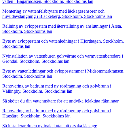
vatten i Bagarmossen, Stockholm, Stockholms län
Montering av vattenfelsbrytare med läckagesensorer och
huvudavstängning i Blackeberg, Stockholm, Stockholms län
Relining av avloppsstam med återställning av anslutningar i Årsta,
Stockholm, Stockholms län
Byte av avloppsstam och vattenledningar i Hjorthagen, Stockholm,
Stockholms län
Nyinstallation av vattenburen golvvärme och varmvattenberedare i
Gröndal, Stockholm, Stockholms län
Byte av vattenledningar och avloppsstammar i Midsommarkransen,
Stockholm, Stockholms län
Renovering av badrum med ny rördragning och golvbrunn i
Vällingby, Stockholm, Stockholms län
Så sköter du din vattenmätare för att undvika felaktiga räkningar
Renovering av badrum med ny rördragning och golvbrunn i
Hagsätra, Stockholm, Stockholms län
Så installerar du en ny toalett utan att orsaka läckage