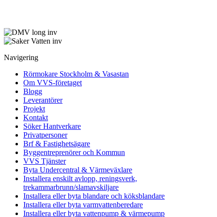
Navigering
Rörmokare Stockholm & Vasastan
Om VVS-företaget
Blogg
Leverantörer
Projekt
Kontakt
Söker Hantverkare
Privatpersoner
Brf & Fastighetsägare
Byggentreprenörer och Kommun
VVS Tjänster
Byta Undercentral & Värmeväxlare
Installera enskilt avlopp, reningsverk,
trekammarbrunn/slamavskiljare
Installera eller byta blandare och köksblandare
Installera eller byta varmvattenberedare
Installera eller byta vattenpump & värmepump