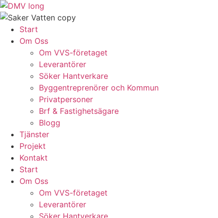
Skip
to
content
Start
Om Oss
Om VVS-företaget
Leverantörer
Söker Hantverkare
Byggentreprenörer och Kommun
Privatpersoner
Brf & Fastighetsägare
Blogg
Tjänster
Projekt
Kontakt
Start
Om Oss
Om VVS-företaget
Leverantörer
Söker Hantverkare