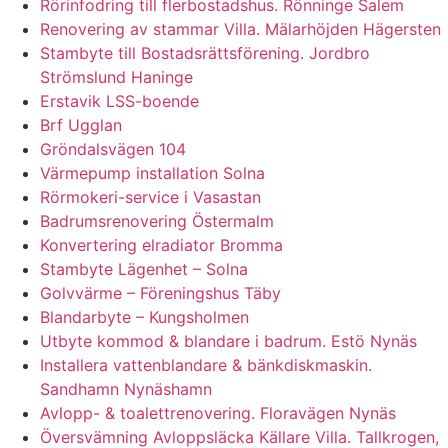
Rörinfodring till flerbostadshus. Rönninge Salem
Renovering av stammar Villa. Mälarhöjden Hägersten
Stambyte till Bostadsrättsförening. Jordbro
Strömslund Haninge
Erstavik LSS-boende
Brf Ugglan
Gröndalsvägen 104
Värmepump installation Solna
Rörmokeri-service i Vasastan
Badrumsrenovering Östermalm
Konvertering elradiator Bromma
Stambyte Lägenhet – Solna
Golvvärme – Föreningshus Täby
Blandarbyte – Kungsholmen
Utbyte kommod & blandare i badrum. Estö Nynäs
Installera vattenblandare & bänkdiskmaskin.
Sandhamn Nynäshamn
Avlopp- & toalettrenovering. Floravägen Nynäs
Översvämning Avloppsläcka Källare Villa. Tallkrogen,