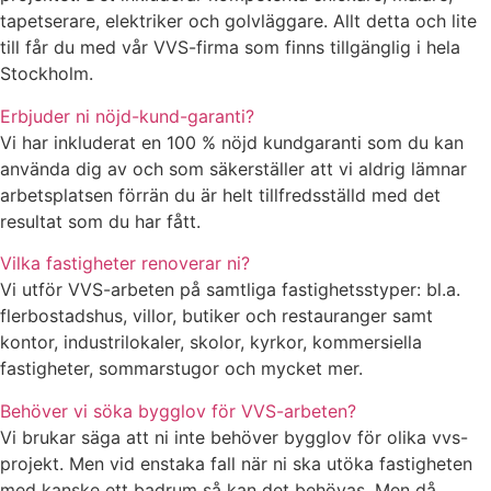
tapetserare, elektriker och golvläggare. Allt detta och lite
till får du med vår VVS-firma som finns tillgänglig i hela
Stockholm.
Erbjuder ni nöjd-kund-garanti?
Vi har inkluderat en 100 % nöjd kundgaranti som du kan
använda dig av och som säkerställer att vi aldrig lämnar
arbetsplatsen förrän du är helt tillfredsställd med det
resultat som du har fått.
Vilka fastigheter renoverar ni?
Vi utför VVS-arbeten på samtliga fastighetsstyper: bl.a.
flerbostadshus, villor, butiker och restauranger samt
kontor, industrilokaler, skolor, kyrkor, kommersiella
fastigheter, sommarstugor och mycket mer.
Behöver vi söka bygglov för VVS-arbeten?
Vi brukar säga att ni inte behöver bygglov för olika vvs-
projekt. Men vid enstaka fall när ni ska utöka fastigheten
med kanske ett badrum så kan det behövas. Men då