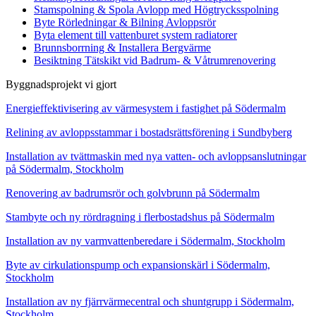
Stamspolning & Spola Avlopp med Högtrycksspolning
Byte Rörledningar & Bilning Avloppsrör
Byta element till vattenburet system radiatorer
Brunnsborrning & Installera Bergvärme
Besiktning Tätskikt vid Badrum- & Våtrumrenovering
Byggnadsprojekt vi gjort
Energieffektivisering av värmesystem i fastighet på Södermalm
Relining av avloppsstammar i bostadsrättsförening i Sundbyberg
Installation av tvättmaskin med nya vatten- och avloppsanslutningar
på Södermalm, Stockholm
Renovering av badrumsrör och golvbrunn på Södermalm
Stambyte och ny rördragning i flerbostadshus på Södermalm
Installation av ny varmvattenberedare i Södermalm, Stockholm
Byte av cirkulationspump och expansionskärl i Södermalm,
Stockholm
Installation av ny fjärrvärmecentral och shuntgrupp i Södermalm,
Stockholm