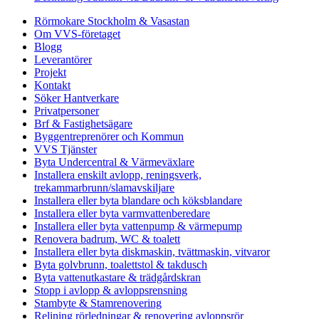
Rörmokare Stockholm & Vasastan
Om VVS-företaget
Blogg
Leverantörer
Projekt
Kontakt
Söker Hantverkare
Privatpersoner
Brf & Fastighetsägare
Byggentreprenörer och Kommun
VVS Tjänster
Byta Undercentral & Värmeväxlare
Installera enskilt avlopp, reningsverk,
trekammarbrunn/slamavskiljare
Installera eller byta blandare och köksblandare
Installera eller byta varmvattenberedare
Installera eller byta vattenpump & värmepump
Renovera badrum, WC & toalett
Installera eller byta diskmaskin, tvättmaskin, vitvaror
Byta golvbrunn, toalettstol & takdusch
Byta vattenutkastare & trädgårdskran
Stopp i avlopp & avloppsrensning
Stambyte & Stamrenovering
Relining rörledningar & renovering avloppsrör