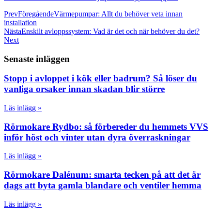
Prev
Föregående
Värmepumpar: Allt du behöver veta innan
installation
Nästa
Enskilt avloppssystem: Vad är det och när behöver du det?
Next
Senaste inläggen
Stopp i avloppet i kök eller badrum? Så löser du
vanliga orsaker innan skadan blir större
Läs inlägg »
Rörmokare Rydbo: så förbereder du hemmets VVS
inför höst och vinter utan dyra överraskningar
Läs inlägg »
Rörmokare Dalénum: smarta tecken på att det är
dags att byta gamla blandare och ventiler hemma
Läs inlägg »