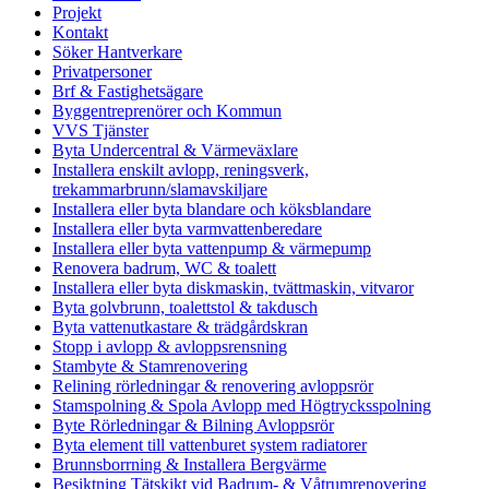
Projekt
Kontakt
Söker Hantverkare
Privatpersoner
Brf & Fastighetsägare
Byggentreprenörer och Kommun
VVS Tjänster
Byta Undercentral & Värmeväxlare
Installera enskilt avlopp, reningsverk,
trekammarbrunn/slamavskiljare
Installera eller byta blandare och köksblandare
Installera eller byta varmvattenberedare
Installera eller byta vattenpump & värmepump
Renovera badrum, WC & toalett
Installera eller byta diskmaskin, tvättmaskin, vitvaror
Byta golvbrunn, toalettstol & takdusch
Byta vattenutkastare & trädgårdskran
Stopp i avlopp & avloppsrensning
Stambyte & Stamrenovering
Relining rörledningar & renovering avloppsrör
Stamspolning & Spola Avlopp med Högtrycksspolning
Byte Rörledningar & Bilning Avloppsrör
Byta element till vattenburet system radiatorer
Brunnsborrning & Installera Bergvärme
Besiktning Tätskikt vid Badrum- & Våtrumrenovering