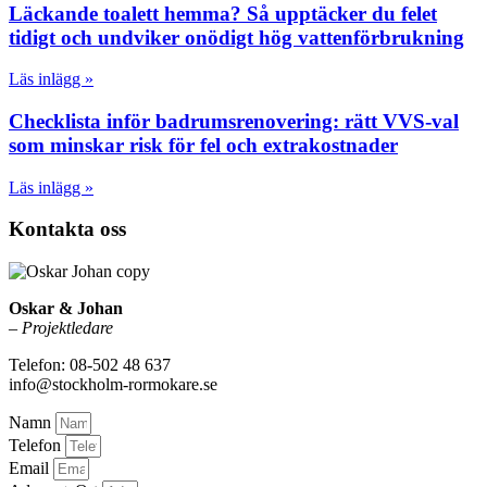
Läckande toalett hemma? Så upptäcker du felet
tidigt och undviker onödigt hög vattenförbrukning
Läs inlägg »
Checklista inför badrumsrenovering: rätt VVS-val
som minskar risk för fel och extrakostnader
Läs inlägg »
Kontakta oss
Oskar & Johan
–
Projektledare
Telefon: 08-502 48 637
info@stockholm-rormokare.se
Namn
Telefon
Email