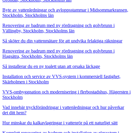
Byte av vattenledningar och avloppsstammar i Midsommarkransen,
Stockholm, Stockholms län
Renovering av badrum med ny rördragning och golvbrunn i
Vällingby, Stockholm, Stockholms län
Så sköter du din vattenmätare för att undvika felaktiga räkningar
Renovering av badrum med ny rördragning och golvbrunn i
Hagsätra, Stockholm, Stockholms län
Så installerar du en ny toalett utan att orsaka läckage
Installation och service av VVS-system i kommersiell fastighet,
Skärholmen i Stockholm
VVS-ombyggnation och modernisering i flerbostadshus, Hägersten i
Stockholm
Vad innebär tryckförändringar i vattenledningar och hur påverkar
det ditt hem?
Hur minskar du kalkavlagringar i vattenrör på ett naturligt sätt
Komplett renovering av badrum och installation av rörsystem i