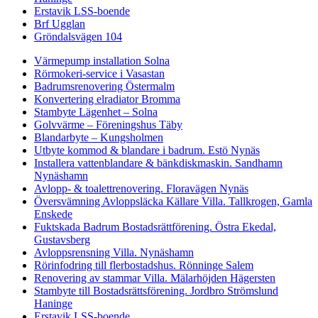
Erstavik LSS-boende
Brf Ugglan
Gröndalsvägen 104
Värmepump installation Solna
Rörmokeri-service i Vasastan
Badrumsrenovering Östermalm
Konvertering elradiator Bromma
Stambyte Lägenhet – Solna
Golvvärme – Föreningshus Täby
Blandarbyte – Kungsholmen
Utbyte kommod & blandare i badrum. Estö Nynäs
Installera vattenblandare & bänkdiskmaskin. Sandhamn
Nynäshamn
Avlopp- & toalettrenovering. Floravägen Nynäs
Översvämning Avloppsläcka Källare Villa. Tallkrogen, Gamla
Enskede
Fuktskada Badrum Bostadsrättförening. Östra Ekedal,
Gustavsberg
Avloppsrensning Villa. Nynäshamn
Rörinfodring till flerbostadshus. Rönninge Salem
Renovering av stammar Villa. Mälarhöjden Hägersten
Stambyte till Bostadsrättsförening. Jordbro Strömslund
Haninge
Erstavik LSS-boende