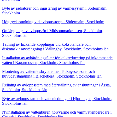
Byte av radiatorer och injustering av värmesystem i Södermalm,
Stockholm
Högtrycksspolning vid avloppsstopp i Södermalm, Stockholm
Omläggning av avloppsrör i Midsommarkransen, Stockholm,
Stockholms län
Tätning av läckande kopplingar vid köksblandare och
diskmaskinsavstängning i Vällingby, Stockholm, Stockholms län
Installation av avhärdningsfilter för kalkreducering på inkommande
vatten i Bagarmossen, Stockholm, Stockholms län
Montering av vattenfelsbrytare med läckagesensorer och
huvudavstängning i Blackeberg, Stockholm, Stockholms län
Relining av avloppsstam med återställning av anslutningar i Årsta,
Stockholm, Stockholms län
Byte av avloppsstam och vattenledningar i Hjorthagen, Stockholm,
Stockholms län
Nyinstallation av vattenburen golvvärme och varmvattenberedare i
Gröndal, Stockholm, Stockholms län