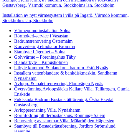
Gustavsberg, Värmdö kommun, Stockholms län, Stockholm
Installation av nytt värmesystem i villa på Ingarö, Värmdö kommun,
Stockholms län, Stockholm
Värmepump installation Solna
Rörmokeri-service i Vasastan
Badrumsrenovering Östermalm
Konvertering elradiator Bromma
Stambyte Lägenhet – Solna
Golvvärme – Föreningshus Täby
Blandarbyte – Kungsholmen
Utbyte kommod & blandare i badrum. Estö Nynäs
Installera vattenblandare & bänkdiskmaskin. Sandhamn
Nynäshamn
Avlopp- & toalettrenovering. Floravägen Nynäs
Översvämning Avloppsläcka Källare Villa. Tallkrogen, Gamla
Enskede
Fuktskada Badrum Bostadsrättförening. Östra Ekedal,
Gustavsberg
Avloppsrensning Villa. Nynäshamn
Rörinfodring till flerbostadshus. Rönninge Salem
Renovering av stammar Villa. Mälarhöjden Hägersten
Stambyte till Bostadsrättsförening. Jordbro Strömslund
Haninge